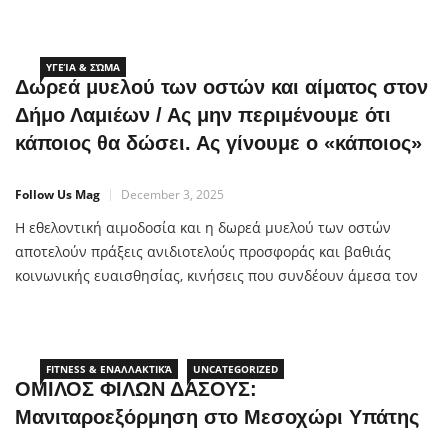
(Πρότυπη Εταιρία Ψυχικής Υγείας και Κοινωνικής Αρωγής), το
Οικοτροφείο «Αγία Ερμιόνη» της ΑΠΟΣΤΟΛΗΣ και τον
Ε.Ο.Π.Α.Ε. (Εθνικός Οργανισμός Πρόληψης και
ΥΓΕΊΑ & ΣΏΜΑ
Δωρεά μυελού των οστών και αίματος στον
Δήμο Λαμιέων / Ας μην περιμένουμε ότι
κάποιος θα δώσει. Ας γίνουμε ο «κάποιος»
Follow Us Mag
December 3, 2025
Η εθελοντική αιμοδοσία και η δωρεά μυελού των οστών
αποτελούν πράξεις ανιδιοτελούς προσφοράς και βαθιάς
κοινωνικής ευαισθησίας, κινήσεις που συνδέουν άμεσα τον
καθένα μας με τη ζωή κάποιου άλλου. Είναι οι στιγμές που η
αλληλεγγύη γίνεται πράξη και η ανθρώπινη παρουσία
μετατρέπεται σε ελπίδα. Σε αυτό το πνεύμα, το Γραφείο
Εθελοντισμού και το Συμβούλιο Νέων […]
FITNESS & ΕΝΑΛΛΑΚΤΙΚΆ
UNCATEGORIZED
ΟΜΙΛΟΣ ΦΙΛΩΝ ΔΑΣΟΥΣ:
Μανιταροεξόρμηση στο Μεσοχώρι Υπάτης