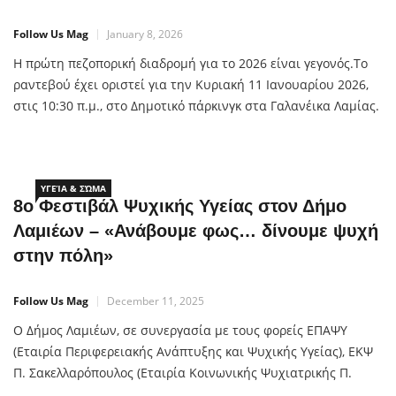
Follow Us Mag
January 8, 2026
Η πρώτη πεζοπορική διαδρομή για το 2026 είναι γεγονός.Το
ραντεβού έχει οριστεί για την Κυριακή 11 Ιανουαρίου 2026,
στις 10:30 π.μ., στο Δημοτικό πάρκινγκ στα Γαλανέικα Λαμίας.
Η διαδρομή περιλαμβάνει έναν πανέμορφο περίπατο περίπου
40 λεπτών, μια ανάσα από τη Λαμία, κατά μήκος του Ξηριά,
του ποταμού της πόλης, με κατάληξη στο παλιό υδραγωγείο,
που […]
ΥΓΕΊΑ & ΣΏΜΑ
8ο Φεστιβάλ Ψυχικής Υγείας στον Δήμο
Λαμιέων – «Ανάβουμε φως… δίνουμε ψυχή
στην πόλη»
Follow Us Mag
December 11, 2025
Ο Δήμος Λαμιέων, σε συνεργασία με τους φορείς ΕΠΑΨΥ
(Εταιρία Περιφερειακής Ανάπτυξης και Ψυχικής Υγείας), ΕΚΨ
Π. Σακελλαρόπουλος (Εταιρία Κοινωνικής Ψυχιατρικής Π.
Σακελλαρόπουλος), Κοι.Σ.Π.Ε. «ΑΝΕΜΩΝΗ», ΠΕΨΥκΚΑ