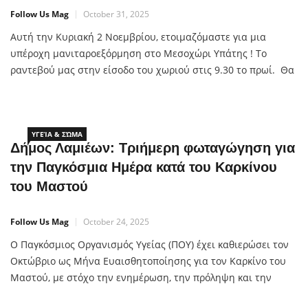
Follow Us Mag
October 31, 2025
Αυτή την Κυριακή 2 Νοεμβρίου, ετοιμαζόμαστε για μια
υπέροχη μανιταροεξόρμηση στο Μεσοχώρι Υπάτης ! Το
ραντεβού μας στην είσοδο του χωριού στις 9.30 το πρωί. Θα
περπατήσουμε στο δάσος που αυτή την εποχή είναι στα
καλύτερά του, αναζητώντας μανιτάρια με οδηγό μας τον
Babis Hondralis. Η διαδρομή είναι ιδανική και για τους
μικρούς μας φίλους Μετά το […]
ΥΓΕΊΑ & ΣΏΜΑ
Δήμος Λαμιέων: Τριήμερη φωταγώγηση για
την Παγκόσμια Ημέρα κατά του Καρκίνου
του Μαστού
Follow Us Mag
October 24, 2025
Ο Παγκόσμιος Οργανισμός Υγείας (ΠΟΥ) έχει καθιερώσει τον
Οκτώβριο ως Μήνα Ευαισθητοποίησης για τον Καρκίνο του
Μαστού, με στόχο την ενημέρωση, την πρόληψη και την
έγκαιρη διάγνωση της πιο συχνής μορφής καρκίνου στις