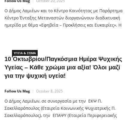
Follow Us Mag
October 20, 2025
Ο Δήμος Λαμιέων και το Κέντρο Κοινότητας με Παράρτημα
Κέντρο Ένταξης Μεταναστών διοργανώνουν διαδικτυακή
ημερίδα με θέμα «Εφηβεία – Προκλήσεις και Ευκαιρίες». Η
ημερίδα θα πραγματοποιηθεί διαδικτυακά την Τετάρτη 22
Οκτωβρίου 2025 και ώρα 17:00 μέσω της πλατφόρμας ΖΟΟΜ.
Σύνδεσμος παρακολούθησης: https://shorturl.at/YZAwk
Ομιλητές στην ημερίδα θα είναι οι: ·Πέτρος
ΥΓΕΊΑ & ΣΏΜΑ
10 Οκτωβρίου/Παγκόσμια Ημέρα Ψυχικής
Υγείας – Κάθε χρώμα μια αξία! Όλοι μαζί
για την ψυχική υγεία!
Follow Us Mag
October 8, 2025
Ο Δήμος Λαμιέων, σε συνεργασία με την ΕΚΨ Π.
Σακελλαρόπουλος (Εταιρεία Κοινωνικής Ψυχιατρικής Π.
Σακελλαρόπουλος), την ΕΠΑΨΥ (Εταιρεία Περιφερειακής
Ανάπτυξης και Ψυχικής Υγείας), τον Κοι.Σ.Π.Ε.
«ΑΝΕΜΩΝΗ» (Κοινωνικό Συνεταιρισμό Περιορισμένης