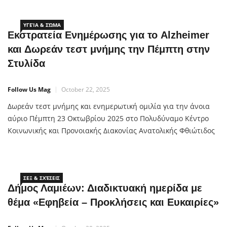
γυναίκες παγκοσμίως, με φετινό σύνθημα «Κάθε ιστορία είναι
μοναδική, κάθε διαδρομή μετρά». Ο Δήμος
Λαμιέων συμμετέχει ενεργά στις δράσεις ενημέρωσης και
ΥΓΕΊΑ & ΣΏΜΑ
Εκστρατεία Ενημέρωσης για το Alzheimer
και Δωρεάν τεστ μνήμης την Πέμπτη στην
Στυλίδα
Follow Us Mag
October 22, 2025
Δωρεάν τεστ μνήμης και ενημερωτική ομιλία για την άνοια
αύριο Πέμπτη 23 Οκτωβρίου 2025 στο Πολυδύναμο Κέντρο
Κοινωνικής και Προνοιακής Διακονίας Ανατολικής Φθιώτιδος
της Ιεράς Μητροπόλεως Φθιώτιδος στην Βασιλική Στυλίδας
από το ΚΑΡΕΛΛΕΙΟ-ΜΟΝΑΔΑ ALZHEIMER του Φιλανθρωπικού
Οργανισμού «ΑΠΟΣΤΟΛΗ» της Ιεράς Αρχιεπισκοπής Αθηνών,
την Μητρόπολη Φθιώτιδος και την εταιρεία ΜΕΓΑ Με
ΣΕΞ & ΣΧΈΣΕΙΣ
Δήμος Λαμιέων: Διαδικτυακή ημερίδα με
θέμα «Εφηβεία – Προκλήσεις και Ευκαιρίες»