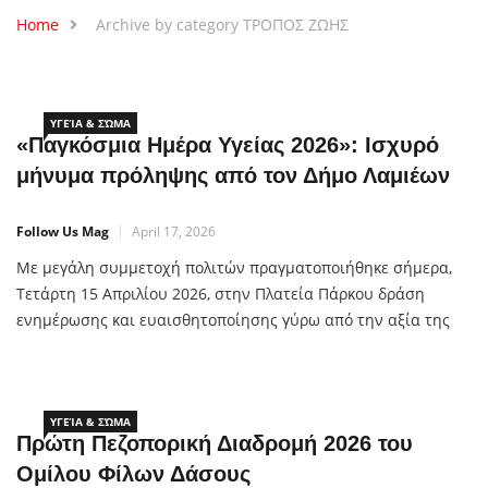
Home
Archive by category ΤΡΟΠΟΣ ΖΩΗΣ
ΥΓΕΊΑ & ΣΏΜΑ
«Παγκόσμια Ημέρα Υγείας 2026»: Ισχυρό
μήνυμα πρόληψης από τον Δήμο Λαμιέων
Follow Us Mag
April 17, 2026
Με μεγάλη συμμετοχή πολιτών πραγματοποιήθηκε σήμερα,
Τετάρτη 15 Απριλίου 2026, στην Πλατεία Πάρκου δράση
ενημέρωσης και ευαισθητοποίησης γύρω από την αξία της
πρόληψης, στο πλαίσιο της Παγκόσμιας Ημέρας Υγείας. Για
τρίτη συνεχόμενη χρονιά, ο Δήμος Λαμιέων, σε συνεργασία
με τον Ιατρικό Σύλλογο
ΥΓΕΊΑ & ΣΏΜΑ
Πρώτη Πεζοπορική Διαδρομή 2026 του
Ομίλου Φίλων Δάσους