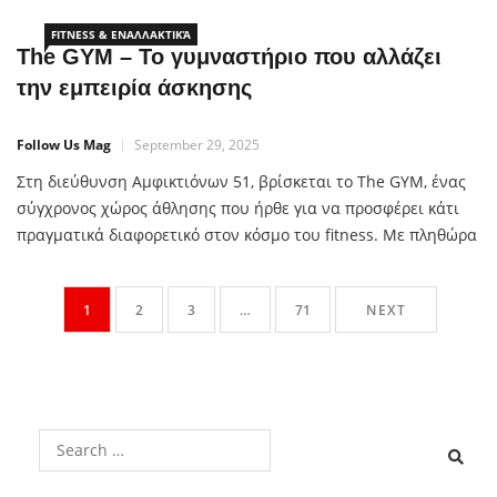
ευθύνης Φθιώτιδας – Ευρυτανίας), την ΠΕΨΥκΚΑ (Πρότυπη
Εταιρεία Ψυχικής Υγείας και Κοινωνικής Αρωγής),
FITNESS & ΕΝΑΛΛΑΚΤΙΚΆ
The GYM – Το γυμναστήριο που αλλάζει
την εμπειρία άσκησης
Follow Us Mag
September 29, 2025
Στη διεύθυνση Αμφικτιόνων 51, βρίσκεται το The GYM, ένας
σύγχρονος χώρος άθλησης που ήρθε για να προσφέρει κάτι
πραγματικά διαφορετικό στον κόσμο του fitness. Με πληθώρα
προγραμμάτων, καινοτόμες παροχές και έμπειρους
γυμναστές, το The GYM υπόσχεται να γίνει το νέο σου
1
2
3
…
71
NEXT
αγαπημένο σημείο για άσκηση και ευεξία. Ομαδικά
Προγράμματα για Κάθε Γούστο Στο The GYM […]