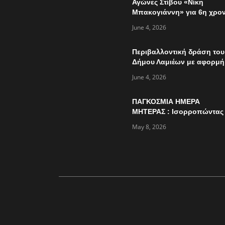
Αγώνες Στίβου «Νίκη
Μπακογιάννη» για 6η χρον
την Κυριακή 7 Ιουνίου
June 4, 2026
Περιβαλλοντική δράση του
Δήμου Λαμιέων με αφορμή
την παγκόσμια ημέρα
June 4, 2026
περιβάλλοντος
ΠΑΓΚΟΣΜΙΑ ΗΜΕΡΑ
ΜΗΤΕΡΑΣ : Ισορροπώντας
πολλαπλούς ρόλους…
May 8, 2026