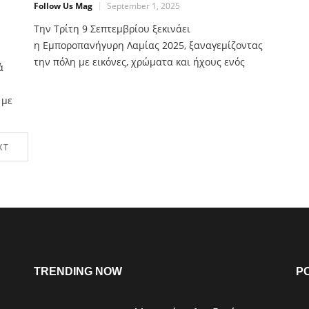
Follow Us Mag
September 1, 2025
Την Τρίτη 9 Σεπτεμβρίου ξεκινάει
η Εμποροπανήγυρη Λαμίας 2025, ξαναγεμίζοντας
την πόλη με εικόνες, χρώματα και ήχους ενός
ά
θεσμού που γεννήθηκε το 1856 και για περισσότερο
από ενάμιση αιώνα παραμένει σημείο αναφοράς
 με
για τη Στερεά Ελλάδα. Η Εμποροπανήγυρη της
Λαμίας φέτος θα πραγματοποιηθεί από τις 9 έως τις
πό
15 Σεπτεμβρίου στην οδό Φιλίας, δίπλα από το
XT
χώρο της Πανελλήνιας
TRENDING NOW
P