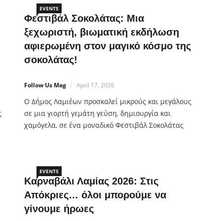
EVENTS
Φεστιβάλ Σοκολάτας: Μια
ξεχωριστή, βιωματική εκδήλωση
αφιερωμένη στον μαγικό κόσμο της
σοκολάτας!
Follow Us Mag
April 17, 2026
Ο Δήμος Λαμιέων προσκαλεί μικρούς και μεγάλους
ς
σε μια γιορτή γεμάτη γεύση, δημιουργία και
χαμόγελα, σε ένα μοναδικό Φεστιβάλ Σοκολάτας
,
που υπόσχεται αξέχαστες εμπειρίες. Οι επισκέπτες
θα έχουν την ευκαιρία να συμμετάσχουν σε
ού,
δημιουργικά εργαστήρια παρασκευής σοκολάτας
και γλυκών, να δοκιμάσουν τις αισθήσεις τους μέσα
EVENTS
Καρναβάλι Λαμίας 2026: Στις
από τη διασκεδαστική «Τυφλή Σοκολατογνωσία»,
Απόκριες… όλοι μπορούμε να
γίνουμε ήρωες