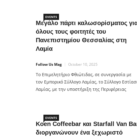
Φθιώτιδας και Ευρυτανίας, το Σωματείο Αρτοπο
Φθιώτιδας και την Πειραματική Σ.Α.Ε.Κ Λαμίας-
Πρώην Δημόσιο Ι.Ε.Κ. Λαμίας, αναβάλλεται λόγω
EVENTS
Μεγάλο πάρτι καλωσορίσματος γι
των καιρικών συνθηκών. Για τη νέα ημέρα και ώ
όλους τους φοιτητές του
διεξαγωγής της,
Πανεπιστημίου Θεσσαλίας στη
Λαμία
Follow Us Mag
October 10, 2025
Το Επιμελητήριο Φθιώτιδας, σε συνεργασία με
τον Εμπορικό Σύλλογο Λαμίας, το Σύλλογο Εστίασ
Λαμίας, με την υποστήριξη της Περιφέρειας
Στερεάς Ελλάδας, του Δήμου Λαμιέων και
των τμημάτων του Πανεπιστημίου Θεσσαλίας μ
έδρα τη Λαμία, διοργανώνουν ένα μεγάλο πάρτι
καλωσορίσματος για όλους τους φοιτητές! Πότε;
EVENTS
Koen Coffeebar και Starfall Van Ba
Πέμπτη 16 Οκτωβρίου, 18:30 Που; Πλατεία Αλέκο
διοργανώνουν ένα ξεχωριστό
Κοντόπουλου