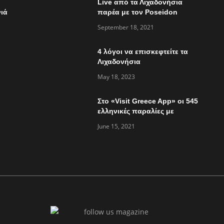
Live από τα Λιχαδονήσια
ιά
παρέα με τον Poseidon
Express στο “Τώρα ό,τι
September 18, 2021
συμβαίνει”
4 λόγοι να επισκεφτείτε τα
Λιχαδονήσια
May 18, 2023
Στο «Visit Greece App» οι 545
ελληνικές παραλίες με
«Γαλάζια Σημαία»
June 15, 2021