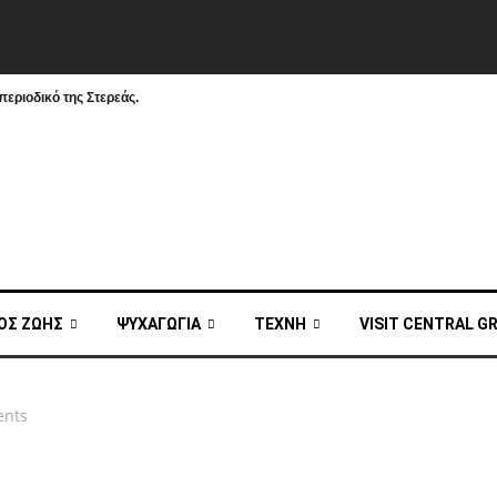
εριοδικό της Στερεάς.
ΟΣ ΖΩΗΣ
ΨΥΧΑΓΩΓΙΑ
ΤΕΧΝΗ
VISIT CENTRAL G
ents