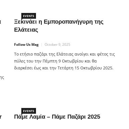
ιών
ελάτε για πολλές πολλές δημιουργίες με:
·Χριστουγεννιάτικες κατασκευές – χειροτεχνίες
·Αφήγηση παραμυθιού – δραματοποίηση ιστορίας –
EVENTS
α
Ξεκινάει η Εμποροπανήγυρη της
ρα
Διαδραστικά παιχνίδια μέσα
Ελάτειας
Follow Us Mag
October 9, 2025
Το ετήσιο παζάρι της Ελάτειας ανοίγει και φέτος τις
πύλες του την Πέμπτη 9 Οκτωβρίου και θα
διαρκέσει έως και την Τετάρτη 15 Οκτωβρίου 2025.
Μη χάσετε την ευκαιρία να το επισκεφθείτε και να
ης
συνδυάσετε τη βόλτα σας με μία εξόρμηση στα
εμπορικά και στα καταστήματα εστίασης της
Ελάτειας, καθώς και στον φημισμένο της
ε
πεζόδρομο. […]
EVENTS
r
Πάμε Λαμία – Πάμε Παζάρι 2025
υ