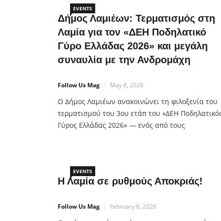
EVENTS
Δήμος Λαμιέων: Τερματισμός στη
Λαμία για τον «ΔΕΗ Ποδηλατικό
Γύρο Ελλάδας 2026» και μεγάλη
συναυλία με την Ανδρομάχη
Follow Us Mag
May 8, 2026
Ο Δήμος Λαμιέων ανακοινώνει τη φιλοξενία του
τερματισμού του 3ου ετάπ του «ΔΕΗ Ποδηλατικό
Γύρος Ελλάδας 2026» — ενός από τους
σημαντικότερους αθλητικούς θεσμούς της χώρας
που προβάλλει την Ελλάδα σε εθνικό και διεθνές
επίπεδο, αναδεικνύοντας τις αξίες του αθλητισμ
της ευγενούς άμιλλας, της
EVENTS
Η Λαμία σε ρυθμούς Αποκριάς!
Follow Us Mag
February 6, 2026