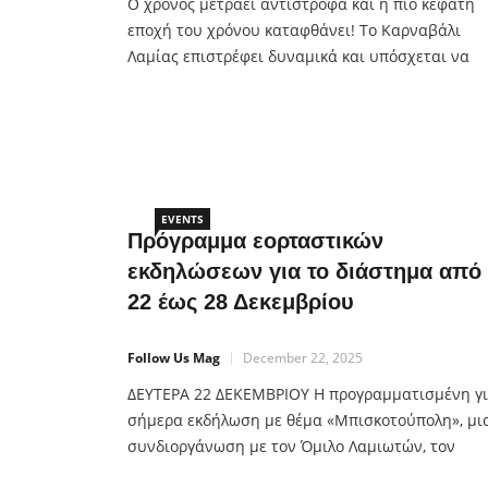
Ο χρόνος μετράει αντίστροφα και η πιο κεφάτη
εποχή του χρόνου καταφθάνει! Το Καρναβάλι
Λαμίας επιστρέφει δυναμικά και υπόσχεται να
γεμίσει τον Δήμο μας με χρώμα, μουσική, χαμόγ
και ατελείωτο κέφι! Η Λαμία μπαίνει σε ρυθμούς
Αποκριάς με το φετινό Καρναβάλι να ξεπροβάλλε
μέσα από τις σελίδες των παραμυθιών, με δικό τ
μουσικό σήμα το […]
EVENTS
Πρόγραμμα εορταστικών
εκδηλώσεων για το διάστημα από
22 έως 28 Δεκεμβρίου
Follow Us Mag
December 22, 2025
ΔΕΥΤΕΡΑ 22 ΔΕΚΕΜΒΡΙΟΥ Η προγραμματισμένη γ
σήμερα εκδήλωση με θέμα «Μπισκοτούπολη», μι
συνδιοργάνωση με τον Όμιλο Λαμιωτών, τον
Σύλλογο Ζαχαροπλαστών- Καταστηματαρχών