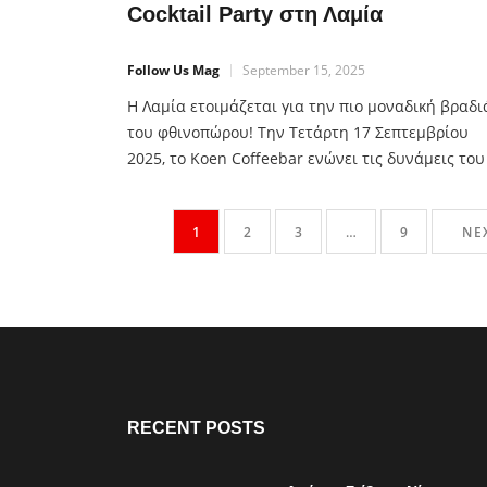
Cocktail Party στη Λαμία
Follow Us Mag
September 15, 2025
Η Λαμία ετοιμάζεται για την πιο μοναδική βραδι
του φθινοπώρου! Την Τετάρτη 17 Σεπτεμβρίου
2025, το Koen Coffeebar ενώνει τις δυνάμεις του
το εντυπωσιακό Starfall Van Bar και στήνουν ένα
Cocktail Party που δεν μοιάζει με κανένα άλλο. Α
1
2
3
…
9
NE
τις 20:00 στη Βασιλικών 2, ετοιμάσου να
δοκιμάσεις φανταστικά cocktails, σε μια
ατμόσφαιρα γεμάτη στυλ, […]
RECENT POSTS