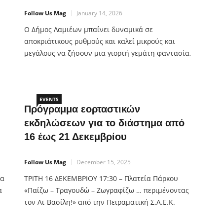
Follow Us Mag
January 14, 2026
Ο Δήμος Λαμιέων μπαίνει δυναμικά σε
ελα
αποκριάτικους ρυθμούς και καλεί μικρούς και
μεγάλους να ζήσουν μια γιορτή γεμάτη φαντασία,
ι
χρώμα και χαμόγελα. Το φετινό Καρναβάλι Λαμίας
ου
μάς ταξιδεύει σε έναν κόσμο όπου οι ήρωες
ζωντανεύουν και τα παραμύθια ξετυλίγονται στους
δρόμους της πόλης. Με θέμα «Ήρωες και
EVENTS
Πρόγραμμα εορταστικών
Παραμύθια: Μια φορά κι έναν καιρό… Καρναβάλι
εκδηλώσεων για το διάστημα από
στη Λαμία μαγικό!», […]
16 έως 21 Δεκεμβρίου
Follow Us Mag
December 15, 2025
ια
ΤΡΙΤΗ 16 ΔΕΚΕΜΒΡΙΟΥ 17:30 – Πλατεία Πάρκου
α
«Παίζω – Τραγουδώ – Ζωγραφίζω … περιμένοντας
τον Αϊ-Βασίλη!» από την Πειραματική Σ.Α.Ε.Κ.
Λαμίας. Φορέστε χριστουγεννιάτικη διάθεση κι