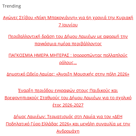
Trending
Αγώνες Στίβου «Νίκη Μπακογιάννη» για 6η χρονιά την Κυριακή
7 Ιουνίου
Περιβαλλοντική δράση του Δήμου Λαμιέων με αφορμή την
παγκόσμια ημέρα περιβάλλοντος
ΠΑΓΚΟΣΜΙΑ ΗΜΕΡΑ ΜΗΤΕΡΑΣ : Ισορροπώντας πολλαπλούς
ρόλους…
Δημοτικό Ωδείο Λαμίας: «Άνοιξη Μουσικής στην πόλη 2026»
Έναρξη περιόδου εγγραφών στους Παιδικούς και
Βρεφονηπιακούς Σταθμούς του Δήμου Λαμιέων για το σχολικό
έτος 2026-2027
Δήμος Λαμιέων: Τερματισμός στη Λαμία για τον «ΔΕΗ
Ποδηλατικό Γύρο Ελλάδας 2026» και μεγάλη συναυλία με την
Ανδρομάχη