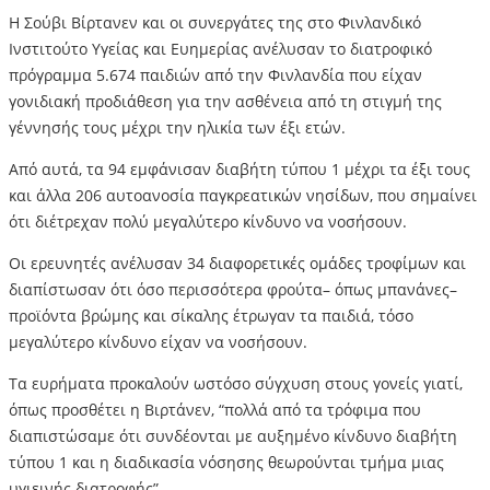
Η Σούβι Βίρτανεν και οι συνεργάτες της στο Φινλανδικό
Ινστιτούτο Υγείας και Ευημερίας ανέλυσαν το διατροφικό
πρόγραμμα 5.674 παιδιών από την Φινλανδία που είχαν
γονιδιακή προδιάθεση για την ασθένεια από τη στιγμή της
γέννησής τους μέχρι την ηλικία των έξι ετών.
Από αυτά, τα 94 εμφάνισαν διαβήτη τύπου 1 μέχρι τα έξι τους
και άλλα 206 αυτοανοσία παγκρεατικών νησίδων, που σημαίνει
ότι διέτρεχαν πολύ μεγαλύτερο κίνδυνο να νοσήσουν.
Οι ερευνητές ανέλυσαν 34 διαφορετικές ομάδες τροφίμων και
διαπίστωσαν ότι όσο περισσότερα φρούτα– όπως μπανάνες–
προϊόντα βρώμης και σίκαλης έτρωγαν τα παιδιά, τόσο
μεγαλύτερο κίνδυνο είχαν να νοσήσουν.
Τα ευρήματα προκαλούν ωστόσο σύγχυση στους γονείς γιατί,
όπως προσθέτει η Βιρτάνεν, “πολλά από τα τρόφιμα που
διαπιστώσαμε ότι συνδέονται με αυξημένο κίνδυνο διαβήτη
τύπου 1 και η διαδικασία νόσησης θεωρούνται τμήμα μιας
υγιεινής διατροφής”.