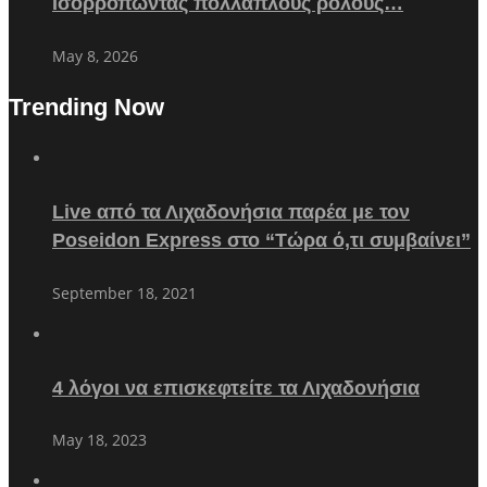
Ισορροπώντας πολλαπλούς ρόλους…
May 8, 2026
Trending Now
Live από τα Λιχαδονήσια παρέα με τον
Poseidon Express στο “Τώρα ό,τι συμβαίνει”
September 18, 2021
4 λόγοι να επισκεφτείτε τα Λιχαδονήσια
May 18, 2023