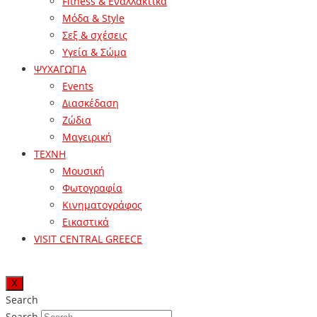
Fitness & Εναλλακτικά
Μόδα & Style
Σεξ & σχέσεις
Υγεία & Σώμα
ΨΥΧΑΓΩΓΙΑ
Events
Διασκέδαση
Ζώδια
Μαγειρική
ΤΕΧΝΗ
Μουσική
Φωτογραφία
Κινηματογράφος
Εικαστικά
VISIT CENTRAL GREECE
X
Search
Search