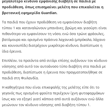
μεγαλύτερο κίνδυνο εμφάνισης διαβήτη σε παιδιά με
προδιάθεση, όπως επισημαίνει μελέτη που επικαλείται η
βρετανική εφημερίδα Guardian.
Τα παιδιά που έχουν προδιάθεση να εμφανίσουν διαβήτη
τύπου 1 και καταναλώνουν μπανάνες, βρώμη και γιαούρτι είναι
πιθανότερο να εμφανίσουν τη νόσο, ενώ όσα τρώνε φράουλες,
βατόμουρα και ορισμένα πράσινα λαχανικά (μπρόκολα, λάχανο
και κουνουπίδι) διατρέχουν μικρότερο κίνδυνο, διαπίστωσε η
ίδια έρευνα.
Επιπλέον, τα προϊόντα από σιτάρι επίσης αυξάνουν τον κίνδυνο
νόσησης από αυτό τον αυτοάνοσο τύπο διαβήτη στα παιδιά με
προδιάθεση, διαπίστωσε η έρευνα που πραγματοποιήθηκε σε
παιδιά στη Φινλανδία.
Η καθηγήτρια που είναι επικεφαλής της μελέτης είπε ότι το
γεγονός πως ορισμένα φρούτα περιέχουν ίχνη φυτοφαρμάκων
ίσως και να εξηγεί γιατί κάποια από αυτά αυξάνουν ενώ άλλα
μειώνουν τον κίνδυνο νόσησης από διαβήτη τύπου 1.