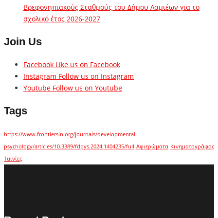
Βρεφονηπιακούς Σταθμούς του Δήμου Λαμιέων για το
σχολικό έτος 2026-2027
Join Us
Facebook
Like us on Facebook
Instagram
Follow us on Instagram
Youtube
Follow us on Youtube
Tags
https://www.frontiersin.org/journals/developmental-
psychology/articles/10.3389/fdpys.2024.1404235/full
Αφιερώματα
Κινηματογράφος
Ταινίες