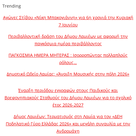
Trending
Αγώνες Στίβου «Νίκη Μπακογιάννη» για 6η χρονιά την Κυριακή
7 Ιουνίου
Περιβαλλοντική δράση του Δήμου Λαμιέων με αφορμή την
παγκόσμια ημέρα περιβάλλοντος
ΠΑΓΚΟΣΜΙΑ ΗΜΕΡΑ ΜΗΤΕΡΑΣ : Ισορροπώντας πολλαπλούς
ρόλους…
Δημοτικό Ωδείο Λαμίας: «Άνοιξη Μουσικής στην πόλη 2026»
Έναρξη περιόδου εγγραφών στους Παιδικούς και
Βρεφονηπιακούς Σταθμούς του Δήμου Λαμιέων για το σχολικό
έτος 2026-2027
Δήμος Λαμιέων: Τερματισμός στη Λαμία για τον «ΔΕΗ
Ποδηλατικό Γύρο Ελλάδας 2026» και μεγάλη συναυλία με την
Ανδρομάχη