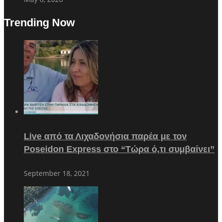
Trending Now
Live από τα Λιχαδονήσια παρέα με τον
Poseidon Express στο “Τώρα ό,τι συμβαίνει”
September 18, 2021