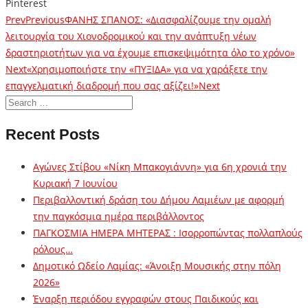
Pinterest
Prev
Previous
ΦΑΝΗΣ ΣΠΑΝΟΣ: «Διασφαλίζουμε την ομαλή
λειτουργία του Χιονοδρομικού και την ανάπτυξη νέων
δραστηριοτήτων για να έχουμε επισκεψιμότητα όλο το χρόνο»
Next
«Χρησιμοποιήστε την «ΠΥΞΙΔΑ» για να χαράξετε την
επαγγελματική διαδρομή που σας αξίζει!»
Next
Recent Posts
Αγώνες Στίβου «Νίκη Μπακογιάννη» για 6η χρονιά την
Κυριακή 7 Ιουνίου
Περιβαλλοντική δράση του Δήμου Λαμιέων με αφορμή
την παγκόσμια ημέρα περιβάλλοντος
ΠΑΓΚΟΣΜΙΑ ΗΜΕΡΑ ΜΗΤΕΡΑΣ : Ισορροπώντας πολλαπλούς
ρόλους…
Δημοτικό Ωδείο Λαμίας: «Άνοιξη Μουσικής στην πόλη
2026»
Έναρξη περιόδου εγγραφών στους Παιδικούς και