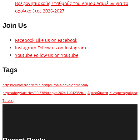
Βρεφονηπιακούς Σταθμούς του Δήμου Λαμιέων για το
σχολικό έτος 2026-2027
Join Us
Facebook
Like us on Facebook
Instagram
Follow us on Instagram
Youtube
Follow us on Youtube
Tags
https://www.frontiersin.org/journals/developmental-
psychology/articles/10.3389/fdpys.2024.1404235/full
Αφιερώματα
Κινηματογράφος
Ταινίες