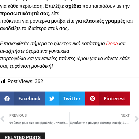
για κάθε περίσταση. Επιλέξτε
σχέδια
που ταιριάζουν με την
προσωπικότητά σας,
είτε
πρόκειται για μοντέρνα μοτίβα είτε για
κλασικές γραμμές
και
αναδείξτε το ιδιαίτερο στυλ σας.
Επισκεφθείτε σήμερα το ηλεκτρονικό κατάστημα
Doca
και
αναζητήστε δερμάτινα γυναικεία
πορτοφόλια και γυναικείες τσάντες ώμου για να κάνετε κάθε
σας εμφάνιση μοναδική!
Post Views:
362
Facebook
Twitter
Pinterest
PREVIOUS
NEXT
Φούστες plus size και βραδινές μπλούζες: Κομψότητα για μεγάλα μεγέθη
Εγκαίνια της μόνιμης έκθεσης Λαϊκής Ξυλογλυπτικής του Κώστα Γαλάνη στο Λαογραφικό Μουσείο Φθιώτιδας
RELATED POSTS