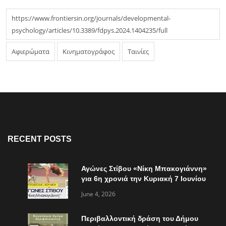
https://www.frontiersin.org/journals/developmental-
psychology/articles/10.3389/fdpys.2024.1404235/full
Αφιερώματα
Κινηματογράφος
Ταινίες
RECENT POSTS
Αγώνες Στίβου «Νίκη Μπακογιάννη»
για 6η χρονιά την Κυριακή 7 Ιουνίου
June 4, 2026
Περιβαλλοντική δράση του Δήμου