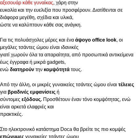
αξεσουάρ κάθε γυναίκας
, χάρη στην
ευκολία και την ευελιξία που προσφέρουν. Διατίθενται σε
διάφορα μεγέθη, σχέδια και υλικά,
ώστε να καλύπτουν κάθε σας ανάγκη.
Για τις πολυάσχολες μέρες και ένα
άψογο office look
, οι
μεγάλες τσάντες ώμου είναι ιδανικές
γιατί χωρούν όλα τα απαραίτητα, από προσωπικά αντικείμενα
έως έγγραφα ή μικρά gadgets,
ενώ
διατηρούν
την
κομψότητά
τους.
Από την άλλη, οι μικρές γυναικείες τσάντες ώμου είναι
τέλειες
για
βραδινές εμφανίσεις
ή
σύντομες
εξόδους.
Προσθέτουν έναν τόνο κομψότητας, ενώ
είναι αρκετά ελαφριές και
πρακτικές.
Στο ηλεκτρονικό κατάστημα Doca θα βρείτε τις πιο κομψές
επώνυμες
γυναικείες τσάντες ώμου