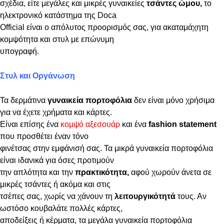
σχέδια, είτε μεγάλες και μικρές γυναικείες
τσάντες ώμου,
το
ηλεκτρονικό κατάστημα της Doca
Official είναι ο απόλυτος προορισμός σας, για ακαταμάχητη
κομψότητα και στυλ με επώνυμη
υπογραφή.
Στυλ και Οργάνωση
Τα δερμάτινα
γυναικεία πορτοφόλια
δεν είναι μόνο χρήσιμα
για να έχετε χρήματα και κάρτες.
Είναι επίσης ένα
κομψό αξεσουάρ
και ένα
fashion statement
που προσθέτει έναν τόνο
φινέτσας στην εμφάνισή σας. Τα μικρά γυναικεία πορτοφόλια
είναι ιδανικά για όσες προτιμούν
την απλότητα και την
πρακτικότητα,
αφού χωρούν άνετα σε
μικρές τσάντες ή ακόμα και στις
τσέπες σας, χωρίς να χάνουν τη
λειτουργικότητά
τους. Αν
ωστόσο κουβαλάτε πολλές κάρτες,
αποδείξεις ή κέρματα, τα μεγάλα γυναικεία πορτοφόλια