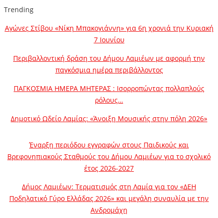
Trending
Αγώνες Στίβου «Νίκη Μπακογιάννη» για 6η χρονιά την Κυριακή
7 Ιουνίου
Περιβαλλοντική δράση του Δήμου Λαμιέων με αφορμή την
παγκόσμια ημέρα περιβάλλοντος
ΠΑΓΚΟΣΜΙΑ ΗΜΕΡΑ ΜΗΤΕΡΑΣ : Ισορροπώντας πολλαπλούς
ρόλους…
Δημοτικό Ωδείο Λαμίας: «Άνοιξη Μουσικής στην πόλη 2026»
Έναρξη περιόδου εγγραφών στους Παιδικούς και
Βρεφονηπιακούς Σταθμούς του Δήμου Λαμιέων για το σχολικό
έτος 2026-2027
Δήμος Λαμιέων: Τερματισμός στη Λαμία για τον «ΔΕΗ
Ποδηλατικό Γύρο Ελλάδας 2026» και μεγάλη συναυλία με την
Ανδρομάχη