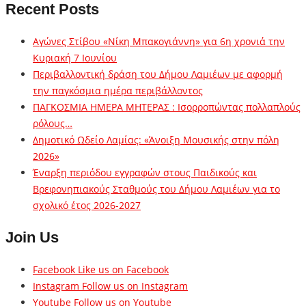
Recent Posts
Αγώνες Στίβου «Νίκη Μπακογιάννη» για 6η χρονιά την
Κυριακή 7 Ιουνίου
Περιβαλλοντική δράση του Δήμου Λαμιέων με αφορμή
την παγκόσμια ημέρα περιβάλλοντος
ΠΑΓΚΟΣΜΙΑ ΗΜΕΡΑ ΜΗΤΕΡΑΣ : Ισορροπώντας πολλαπλούς
ρόλους…
Δημοτικό Ωδείο Λαμίας: «Άνοιξη Μουσικής στην πόλη
2026»
Έναρξη περιόδου εγγραφών στους Παιδικούς και
Βρεφονηπιακούς Σταθμούς του Δήμου Λαμιέων για το
σχολικό έτος 2026-2027
Join Us
Facebook
Like us on Facebook
Instagram
Follow us on Instagram
Youtube
Follow us on Youtube