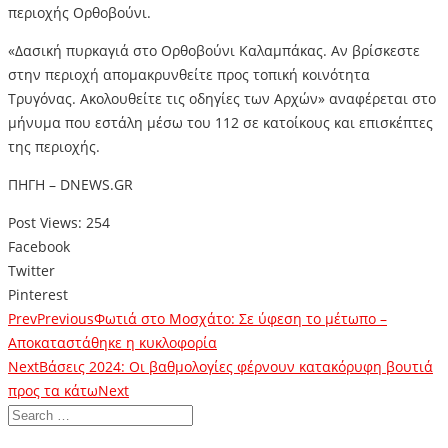
περιοχής Ορθοβούνι.
«Δασική πυρκαγιά στο Ορθοβούνι Καλαμπάκας. Αν βρίσκεστε
στην περιοχή απομακρυνθείτε προς τοπική κοινότητα
Τρυγόνας. Ακολουθείτε τις οδηγίες των Αρχών» αναφέρεται στο
μήνυμα που εστάλη μέσω του 112 σε κατοίκους και επισκέπτες
της περιοχής.
ΠΗΓΗ – DNEWS.GR
Post Views:
254
Facebook
Twitter
Pinterest
Prev
Previous
Φωτιά στο Μοσχάτο: Σε ύφεση το μέτωπο –
Αποκαταστάθηκε η κυκλοφορία
Next
Βάσεις 2024: Οι βαθμολογίες φέρνουν κατακόρυφη βουτιά
προς τα κάτω
Next