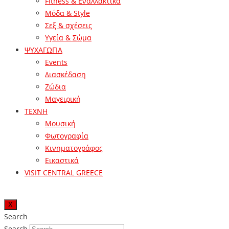
Fitness & Εναλλακτικά
Μόδα & Style
Σεξ & σχέσεις
Υγεία & Σώμα
ΨΥΧΑΓΩΓΙΑ
Events
Διασκέδαση
Ζώδια
Μαγειρική
ΤΕΧΝΗ
Μουσική
Φωτογραφία
Κινηματογράφος
Εικαστικά
VISIT CENTRAL GREECE
X
Search
Search