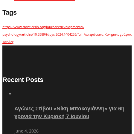
Tags
https://www.frontiersin.org/journals/developmental-
psychology/articles/10.3389/fdpys.2024.1404235/full
Αφιερώματα
Κινηματογράφος
Ταινίες
Recent Posts
Αγώνες Στίβου «Νίκη Μπακογιάννη» για 6η
χρονιά την Κυριακή 7 Ιουνίου
June 4, 2026