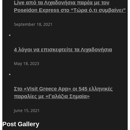
Live από τα Λιχαδονήσια παρέα με τον
Poseidon Express στο “Τώρα ό,τι συμβαίνει”
September 18, 2021
4 λόγοι να επισκεφτείτε τα Λιχαδονήσια
May 18, 2023
Στο «Visit Greece App» οι 545 ελληνικές
παραλίες με «Γαλάζια Σημαία»
June 15, 2021
Post Gallery