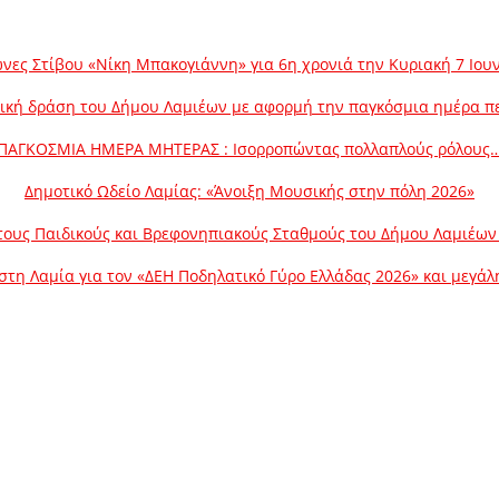
νες Στίβου «Νίκη Μπακογιάννη» για 6η χρονιά την Κυριακή 7 Ιου
ική δράση του Δήμου Λαμιέων με αφορμή την παγκόσμια ημέρα π
ΠΑΓΚΟΣΜΙΑ ΗΜΕΡΑ ΜΗΤΕΡΑΣ : Ισορροπώντας πολλαπλούς ρόλους
Δημοτικό Ωδείο Λαμίας: «Άνοιξη Μουσικής στην πόλη 2026»
ους Παιδικούς και Βρεφονηπιακούς Σταθμούς του Δήμου Λαμιέων γ
στη Λαμία για τον «ΔΕΗ Ποδηλατικό Γύρο Ελλάδας 2026» και μεγά