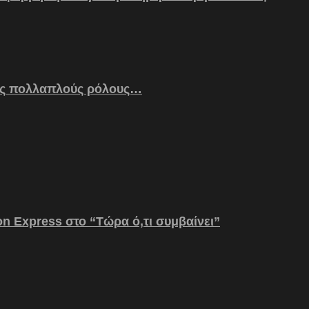
ς πολλαπλούς ρόλους…
on Express στο “Τώρα ό,τι συμβαίνει”