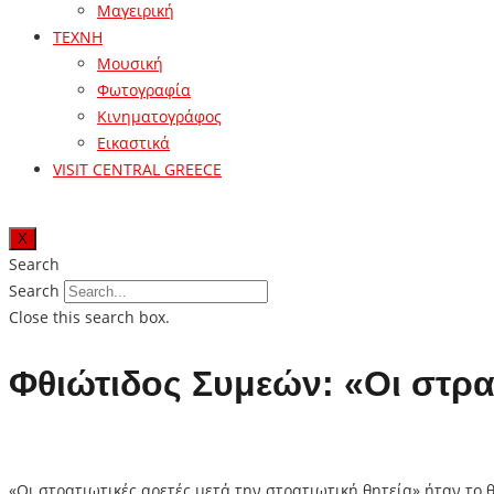
Μαγειρική
ΤΕΧΝΗ
Μουσική
Φωτογραφία
Κινηματογράφος
Εικαστικά
VISIT CENTRAL GREECE
X
Search
Search
Close this search box.
Φθιώτιδος Συμεών: «Οι στρατ
«Οι στρατιωτικές αρετές μετά την στρατιωτική θητεία» ήταν το