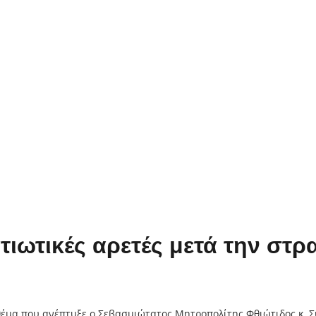
ιωτικές αρετές μετά την στρα
 θέμα που ανέπτυξε ο Σεβασμιώτατος Μητροπολίτης Φθιώτιδος κ. Σ