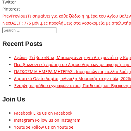
Twitter
Pinterest
Prev
Previous
Τι σημαίνει για κάθε ζώδιο η ημέρα του Αγίου Βαλεν
Next
ΑΣΕΠ: 775 μόνιμες προσλήψεις στα νοσοκομεία με απολυτήρ
Recent Posts
Αγώνες Στίβου «Νίκη Μπακογιάννη» για 6η χρονιά την Κυρ
Περιβαλλοντική δράση του Δήμου Λαμιέων με αφορμή την
ΠΑΓΚΟΣΜΙΑ ΗΜΕΡΑ ΜΗΤΕΡΑΣ : Ισορροπώντας πολλαπλούς 
Δημοτικό Ωδείο Λαμίας: «Άνοιξη Μουσικής στην πόλη 2026
Έναρξη περιόδου εγγραφών στους Παιδικούς και Βρεφονηπι
Join Us
Facebook
Like us on Facebook
Instagram
Follow us on Instagram
Youtube
Follow us on Youtube