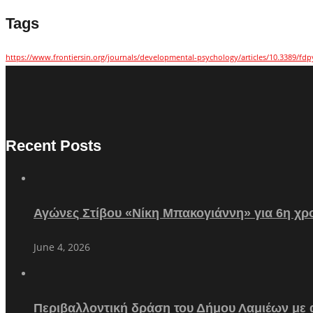
Tags
https://www.frontiersin.org/journals/developmental-psychology/articles/10.3389/fdp
Recent Posts
Αγώνες Στίβου «Νίκη Μπακογιάννη» για 6η χρο
June 4, 2026
Περιβαλλοντική δράση του Δήμου Λαμιέων με