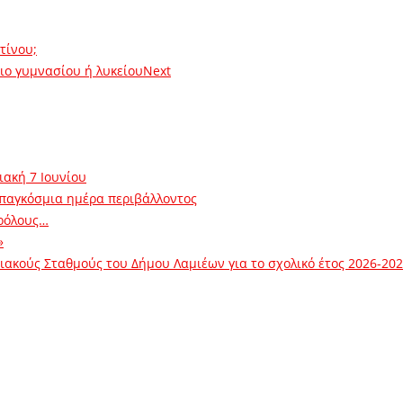
τίνου;
ιο γυμνασίου ή λυκείου
Next
ιακή 7 Ιουνίου
 παγκόσμια ημέρα περιβάλλοντος
ρόλους…
»
ακούς Σταθμούς του Δήμου Λαμιέων για το σχολικό έτος 2026-20