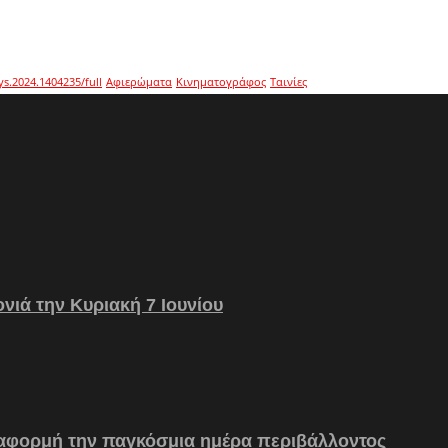
ys.2024.1404235/full
Αφιερώματα
Κινηματογράφος
Ταινίες
νιά την Κυριακή 7 Ιουνίου
 αφορμή την παγκόσμια ημέρα περιβάλλοντος