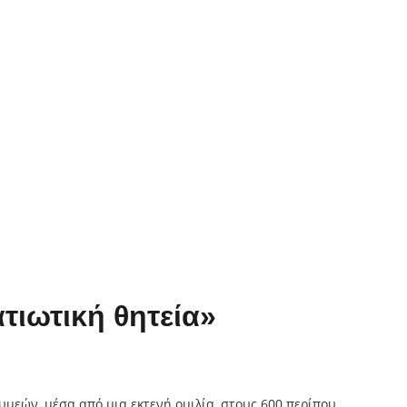
τιωτική θητεία»
υμεών, μέσα από μια εκτενή ομιλία, στους 600 περίπου