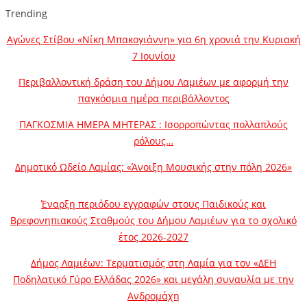
Trending
Αγώνες Στίβου «Νίκη Μπακογιάννη» για 6η χρονιά την Κυριακή
7 Ιουνίου
Περιβαλλοντική δράση του Δήμου Λαμιέων με αφορμή την
παγκόσμια ημέρα περιβάλλοντος
ΠΑΓΚΟΣΜΙΑ ΗΜΕΡΑ ΜΗΤΕΡΑΣ : Ισορροπώντας πολλαπλούς
ρόλους…
Δημοτικό Ωδείο Λαμίας: «Άνοιξη Μουσικής στην πόλη 2026»
Έναρξη περιόδου εγγραφών στους Παιδικούς και
Βρεφονηπιακούς Σταθμούς του Δήμου Λαμιέων για το σχολικό
έτος 2026-2027
Δήμος Λαμιέων: Τερματισμός στη Λαμία για τον «ΔΕΗ
Ποδηλατικό Γύρο Ελλάδας 2026» και μεγάλη συναυλία με την
Ανδρομάχη