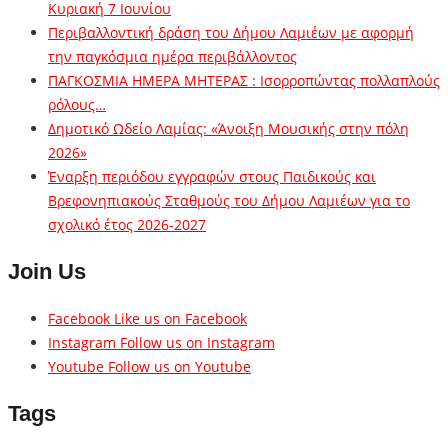
Κυριακή 7 Ιουνίου
Περιβαλλοντική δράση του Δήμου Λαμιέων με αφορμή
την παγκόσμια ημέρα περιβάλλοντος
ΠΑΓΚΟΣΜΙΑ ΗΜΕΡΑ ΜΗΤΕΡΑΣ : Ισορροπώντας πολλαπλούς
ρόλους…
Δημοτικό Ωδείο Λαμίας: «Άνοιξη Μουσικής στην πόλη
2026»
Έναρξη περιόδου εγγραφών στους Παιδικούς και
Βρεφονηπιακούς Σταθμούς του Δήμου Λαμιέων για το
σχολικό έτος 2026-2027
Join Us
Facebook
Like us on Facebook
Instagram
Follow us on Instagram
Youtube
Follow us on Youtube
Tags