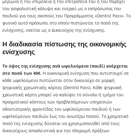
μέριμνα ή την επιμέλεια ή την επιτροπεία του ή του παρέχει
την ασφαλιστική κάλυψη και ενεργεί ως ο εκπρόσωπος του
παιδιού για τους σκοπούς του Προγράμματος «Dentist Pass». Το
φυσικό αυτό πρόσωπο, στο οποίο πιστώνεται το ποσό της
ενίσχυσης, νοείται ως ο Δικαιούχος της ενίσχυσης.
Η διαδικασία πίστωσης της οικονομικής
ενίσχυσης
Το ύψος της ενίσχυσης ανά ωφελούμενο (παιδί) ανέρχεται
στο ποσό των 40€.
Η οικονομική ενίσχυση που αντιστοιχεί σε
κάθε ωφελούμενο πιστώνεται στον δικαιούχο σε μoρφή
ψηφιακής χρεωστικής κάρτας (Dentist Pass). Κάθε ψηφιακή
χρεωστική κάρτα μπορεί να καλύψει το σύνολο ή τμήμα του
πραγματικού κόστους των προβλεπόμενων υπηρεσιών
οδοντιατρικής φροντίδας του ωφελούμενου παιδιού ή των
ωφελούμενων παιδιών έως του ανωτέρω ποσού. Το χρηματικό
ποσό της ενίσχυσης δύναται να χρησιμοποιηθεί από τους
δικαιούχους αποκλειστικά για την πληρωμή πράξεων