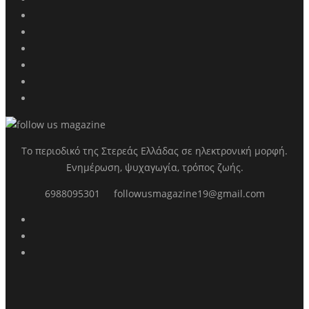
Το περιοδικό της Στερεάς Ελλάδας σε ηλεκτρονική μορφή.
Ενημέρωση, ψυχαγωγία, τρόπος ζωής.
6988095301
followusmagazine19@gmail.com