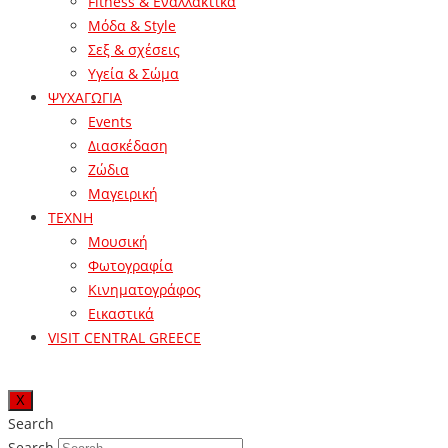
Fitness & Εναλλακτικά
Μόδα & Style
Σεξ & σχέσεις
Υγεία & Σώμα
ΨΥΧΑΓΩΓΙΑ
Events
Διασκέδαση
Ζώδια
Μαγειρική
ΤΕΧΝΗ
Μουσική
Φωτογραφία
Κινηματογράφος
Εικαστικά
VISIT CENTRAL GREECE
X
Search
Search