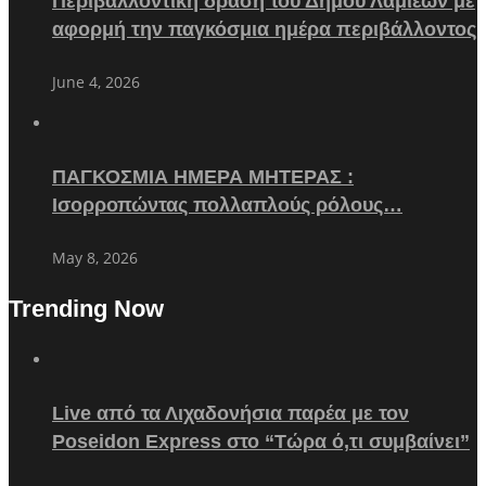
Περιβαλλοντική δράση του Δήμου Λαμιέων με
αφορμή την παγκόσμια ημέρα περιβάλλοντος
June 4, 2026
ΠΑΓΚΟΣΜΙΑ ΗΜΕΡΑ ΜΗΤΕΡΑΣ :
Ισορροπώντας πολλαπλούς ρόλους…
May 8, 2026
Trending Now
Live από τα Λιχαδονήσια παρέα με τον
Poseidon Express στο “Τώρα ό,τι συμβαίνει”