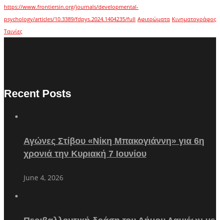
https://www.frontiersin.org/journals/developmental-
psychology/articles/10.3389/fdpys.2024.1404235/full
Αφιερώματα
Κινηματογράφος
Ταινίες
Recent Posts
Αγώνες Στίβου «Νίκη Μπακογιάννη» για 6η
χρονιά την Κυριακή 7 Ιουνίου
June 4, 2026