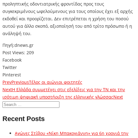
προληπτικής οδοντιατρικής φροντίδας προς τους
συγκεκριμένους ωφελούμενους για τους οποίους έχει εξ αρχής
εκδοθεί και προορίζεται. Δεν επιτρέπεται η χρήση του ποσού
αυτού για άλλο σκοπό, αξιοποίησή του από τρίτο πρόσωπο ή η
ανάληψή του.
Πηγή:dnews.gr
Post Views:
209
Facebook
Twitter
Pinterest
Prev
Previous
Τέλος οι αιώνιοι φοιτητές
Next
Η Ελλάδα συμμετέχει στις εξελίξεις για την ΤΝ και την
ισότιμη ψηφιακή υποστήριξη της ελληνικής γλώσσας
Next
Recent Posts
Αγώνες Στίβου «Νίκη Μπακογιάννη» για 6η χρονιά την