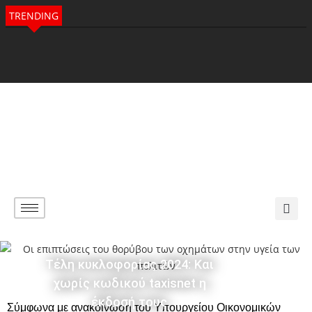
TRENDING
Τέλη κυκλοφορίας 2024: Και
χωρίς κωδικού taxisnet η
έκδοσή τους
Σύμφωνα με ανακοίνωση του Υπουργείου Οικονομικών