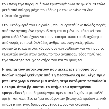
του πνοή την παραμονή των Χριστουγέννων σε ηλικία 70 ετών
μετά από σκληρή μάχη που έδινε με τον καρκίνο τα δυο
τελευταία χρόνια.
Στο μικρό χωριό του Παγγαίου, που ευεργετήθηκε πολλές φορές
από τον αγαπημένο τραγουδιστή και οι μόνιμοι κάτοικοί του
μόνο καλά λόγια έχουν να πουν, επικρατούσε το αδιαχώρητο
από νωρίς το πρωί. Χιλιάδες άνθρωποι, συγγενείς, φίλοι,
συνεργάτες και απλός κόσμος συγκεντρώθηκαν για να πουν το
τελευταίο αντίο στον άνθρωπο που αγάπησαν τόσο πολύ για
την απλότητα του χαρακτήρα του και το ήθος του.
Η πομπή των αυτοκινήτων που μετέφερε τη σορό του
Βασίλη Καρρά ξεκίνησε από τη Θεσσαλονίκη και λίγο πριν
μπει στο χωριό έκανε μια στάση στην κατάφυτη τοποθεσία
Ποταμό, όπου βρίσκεται το κτήμα του αγαπημένου
τραγουδιστή
, που δημιούργησε πριν αρκετά χρόνια με πολλή
όρεξη και κέφι. Στο κτήμα παράγονταν βιολογικά προϊόντα, ενώ
υπάρχει και ένας διαμορφωμένος χώρος για διάφορες