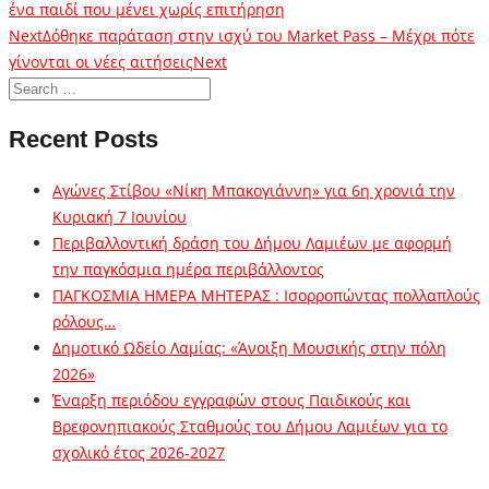
ένα παιδί που μένει χωρίς επιτήρηση
Next
Δόθηκε παράταση στην ισχύ του Market Pass – Μέχρι πότε
γίνονται οι νέες αιτήσεις
Next
Recent Posts
Αγώνες Στίβου «Νίκη Μπακογιάννη» για 6η χρονιά την
Κυριακή 7 Ιουνίου
Περιβαλλοντική δράση του Δήμου Λαμιέων με αφορμή
την παγκόσμια ημέρα περιβάλλοντος
ΠΑΓΚΟΣΜΙΑ ΗΜΕΡΑ ΜΗΤΕΡΑΣ : Ισορροπώντας πολλαπλούς
ρόλους…
Δημοτικό Ωδείο Λαμίας: «Άνοιξη Μουσικής στην πόλη
2026»
Έναρξη περιόδου εγγραφών στους Παιδικούς και
Βρεφονηπιακούς Σταθμούς του Δήμου Λαμιέων για το
σχολικό έτος 2026-2027