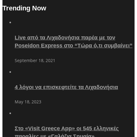
Trending Now
Live από τα Λιχαδονήσια παρέα με τον
Poseidon Express στο “Τώρα ό,τι συμβαίνει”
September 18, 2021
4 λόγοι να επισκεφτείτε τα Λιχαδονήσια
May 18, 2023
Στο «Visit Greece App» οι 545 ελληνικές
παραλίες με «Γαλάζια Σημαία»