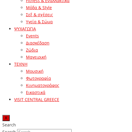
Fitness & Εναλλακτικά
Μόδα & Style
Σεξ & σχέσεις
Υγεία & Σώμα
ΨΥΧΑΓΩΓΙΑ
Events
Διασκέδαση
Ζώδια
Μαγειρική
ΤΕΧΝΗ
Μουσική
Φωτογραφία
Κινηματογράφος
Εικαστικά
VISIT CENTRAL GREECE
X
Search
Search