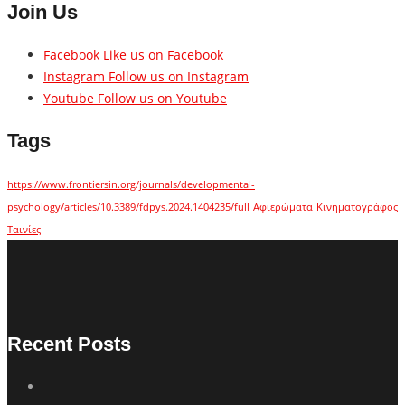
Join Us
Facebook
Like us on Facebook
Instagram
Follow us on Instagram
Youtube
Follow us on Youtube
Tags
https://www.frontiersin.org/journals/developmental-
psychology/articles/10.3389/fdpys.2024.1404235/full
Αφιερώματα
Κινηματογράφος
Ταινίες
Recent Posts