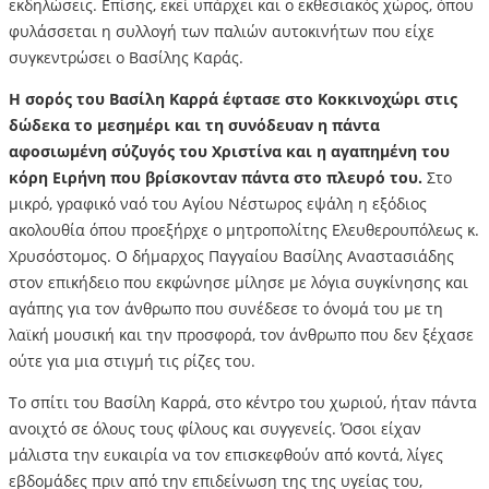
εκδηλώσεις. Επίσης, εκεί υπάρχει και ο εκθεσιακός χώρος, όπου
φυλάσσεται η συλλογή των παλιών αυτοκινήτων που είχε
συγκεντρώσει ο Βασίλης Καράς.
Η σορός του Βασίλη Καρρά έφτασε στο Κοκκινοχώρι στις
δώδεκα το μεσημέρι και τη συνόδευαν η πάντα
αφοσιωμένη σύζυγός του Χριστίνα και η αγαπημένη του
κόρη Ειρήνη που βρίσκονταν πάντα στο πλευρό του.
Στο
μικρό, γραφικό ναό του Αγίου Νέστωρος εψάλη η εξόδιος
ακολουθία όπου προεξήρχε ο μητροπολίτης Ελευθερουπόλεως κ.
Χρυσόστομος. Ο δήμαρχος Παγγαίου Βασίλης Αναστασιάδης
στον επικήδειο που εκφώνησε μίλησε με λόγια συγκίνησης και
αγάπης για τον άνθρωπο που συνέδεσε το όνομά του με τη
λαϊκή μουσική και την προσφορά, τον άνθρωπο που δεν ξέχασε
ούτε για μια στιγμή τις ρίζες του.
Το σπίτι του Βασίλη Καρρά, στο κέντρο του χωριού, ήταν πάντα
ανοιχτό σε όλους τους φίλους και συγγενείς. Όσοι είχαν
μάλιστα την ευκαιρία να τον επισκεφθούν από κοντά, λίγες
εβδομάδες πριν από την επιδείνωση της της υγείας του,