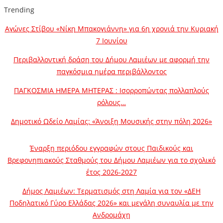
Trending
Αγώνες Στίβου «Νίκη Μπακογιάννη» για 6η χρονιά την Κυριακή
7 Ιουνίου
Περιβαλλοντική δράση του Δήμου Λαμιέων με αφορμή την
παγκόσμια ημέρα περιβάλλοντος
ΠΑΓΚΟΣΜΙΑ ΗΜΕΡΑ ΜΗΤΕΡΑΣ : Ισορροπώντας πολλαπλούς
ρόλους…
Δημοτικό Ωδείο Λαμίας: «Άνοιξη Μουσικής στην πόλη 2026»
Έναρξη περιόδου εγγραφών στους Παιδικούς και
Βρεφονηπιακούς Σταθμούς του Δήμου Λαμιέων για το σχολικό
έτος 2026-2027
Δήμος Λαμιέων: Τερματισμός στη Λαμία για τον «ΔΕΗ
Ποδηλατικό Γύρο Ελλάδας 2026» και μεγάλη συναυλία με την
Ανδρομάχη