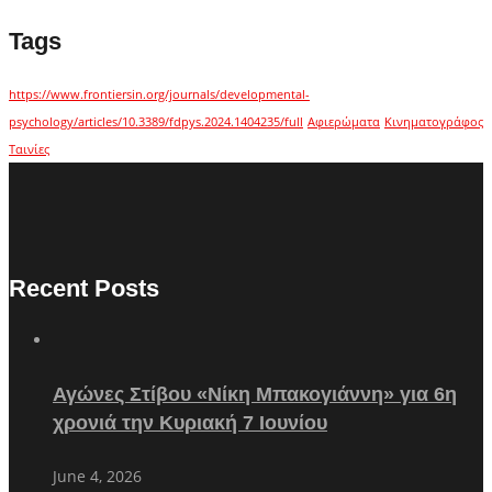
Tags
https://www.frontiersin.org/journals/developmental-
psychology/articles/10.3389/fdpys.2024.1404235/full
Αφιερώματα
Κινηματογράφος
Ταινίες
Recent Posts
Αγώνες Στίβου «Νίκη Μπακογιάννη» για 6η
χρονιά την Κυριακή 7 Ιουνίου
June 4, 2026