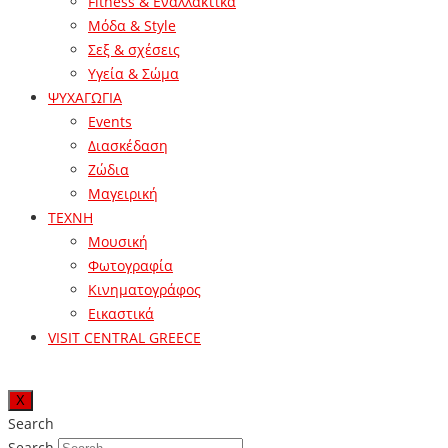
Fitness & Εναλλακτικά
Μόδα & Style
Σεξ & σχέσεις
Υγεία & Σώμα
ΨΥΧΑΓΩΓΙΑ
Events
Διασκέδαση
Ζώδια
Μαγειρική
ΤΕΧΝΗ
Μουσική
Φωτογραφία
Κινηματογράφος
Εικαστικά
VISIT CENTRAL GREECE
X
Search
Search