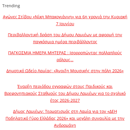
Trending
Αγώνες Στίβου «Νίκη Μπακογιάννη» για 6η χρονιά την Κυριακή
7 Ιουνίου
Περιβαλλοντική δράση του Δήμου Λαμιέων με αφορμή την
παγκόσμια ημέρα περιβάλλοντος
ΠΑΓΚΟΣΜΙΑ ΗΜΕΡΑ ΜΗΤΕΡΑΣ : Ισορροπώντας πολλαπλούς
ρόλους…
Δημοτικό Ωδείο Λαμίας: «Άνοιξη Μουσικής στην πόλη 2026»
Έναρξη περιόδου εγγραφών στους Παιδικούς και
Βρεφονηπιακούς Σταθμούς του Δήμου Λαμιέων για το σχολικό
έτος 2026-2027
Δήμος Λαμιέων: Τερματισμός στη Λαμία για τον «ΔΕΗ
Ποδηλατικό Γύρο Ελλάδας 2026» και μεγάλη συναυλία με την
Ανδρομάχη