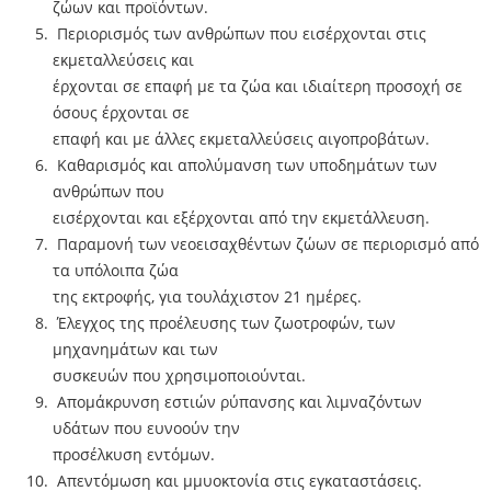
ζώων και προϊόντων.
Περιορισµός των ανθρώπων που εισέρχονται στις
εκµεταλλεύσεις και
έρχονται σε επαφή µε τα ζώα και ιδιαίτερη προσοχή σε
όσους έρχονται σε
επαφή και µε άλλες εκμεταλλεύσεις αιγοπροβάτων.
Καθαρισµός και απολύµανση των υποδηµάτων των
ανθρώπων που
εισέρχονται και εξέρχονται από την εκμετάλλευση.
Παραµονή των νεοεισαχθέντων ζώων σε περιορισµό από
τα υπόλοιπα ζώα
της εκτροφής, για τουλάχιστον 21 ηµέρες.
Έλεγχος της προέλευσης των ζωοτροφών, των
µηχανηµάτων και των
συσκευών που χρησιµοποιούνται.
Απομάκρυνση εστιών ρύπανσης και λιμναζόντων
υδάτων που ευνοούν την
προσέλκυση εντόµων.
Απεντόμωση και µμυοκτονία στις εγκαταστάσεις.