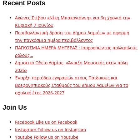
Recent Posts
Αγώνες Στίβου «Νίκη Μπακογιάννη» για 6η χρονιά την
Κυριακή 7 Ιουνίου
Περιβαλλοντική δράση του Δήμου Λαμιέων με αφορμή
την παγκόσμια ημέρα περιβάλλοντος
ΠΑΓΚΟΣΜΙΑ ΗΜΕΡΑ ΜΗΤΕΡΑΣ : Ισορροπώντας πολλαπλούς
ρόλους…
Δημοτικό Ωδείο Λαμίας: «Άνοιξη Μουσικής στην πόλη
2026»
Έναρξη περιόδου εγγραφών στους Παιδικούς και
Βρεφονηπιακούς Σταθμούς του Δήμου Λαμιέων για το
σχολικό έτος 2026-2027
Join Us
Facebook
Like us on Facebook
Instagram
Follow us on Instagram
Youtube
Follow us on Youtube