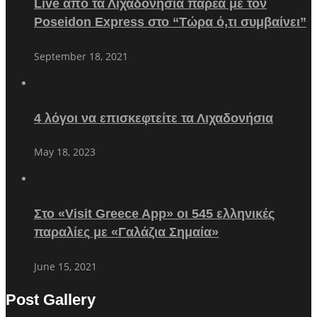
Live από τα Λιχαδονήσια παρέα με τον
Poseidon Express στο “Τώρα ό,τι συμβαίνει”
September 18, 2021
4 λόγοι να επισκεφτείτε τα Λιχαδονήσια
May 18, 2023
Στο «Visit Greece App» οι 545 ελληνικές
παραλίες με «Γαλάζια Σημαία»
June 15, 2021
Post Gallery