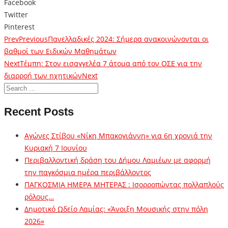
Facebook
Twitter
Pinterest
Prev
Previous
Πανελλαδικές 2024: Σήμερα ανακοινώνονται οι
βαθμοί των Ειδικών Μαθημάτων
Next
Τέμπη: Στον εισαγγελέα 7 άτομα από τον ΟΣΕ για την
διαρροή των ηχητικών
Next
Recent Posts
Αγώνες Στίβου «Νίκη Μπακογιάννη» για 6η χρονιά την
Κυριακή 7 Ιουνίου
Περιβαλλοντική δράση του Δήμου Λαμιέων με αφορμή
την παγκόσμια ημέρα περιβάλλοντος
ΠΑΓΚΟΣΜΙΑ ΗΜΕΡΑ ΜΗΤΕΡΑΣ : Ισορροπώντας πολλαπλούς
ρόλους…
Δημοτικό Ωδείο Λαμίας: «Άνοιξη Μουσικής στην πόλη
2026»