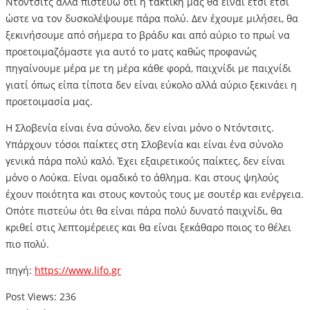
Ντόντσιτς αλλά πιστεύω ότι η τακτική μας θα είναι έτσι έτσι
ώστε να τον δυσκολέψουμε πάρα πολύ. Δεν έχουμε μιλήσει, θα
ξεκινήσουμε από σήμερα το βράδυ και από αύριο το πρωί να
προετοιμαζόμαστε για αυτό το ματς καθώς προφανώς
πηγαίνουμε μέρα με τη μέρα κάθε φορά, παιχνίδι με παιχνίδι
γιατί όπως είπα τίποτα δεν είναι εύκολο αλλά αύριο ξεκινάει η
προετοιμασία μας.
Η Σλοβενία είναι ένα σύνολο, δεν είναι μόνο ο Ντόντσιτς.
Υπάρχουν τόσοι παίκτες στη Σλοβενία και είναι ένα σύνολο
γενικά πάρα πολύ καλό. Έχει εξαιρετικούς παίκτες, δεν είναι
μόνο ο Λούκα. Είναι ομαδικό το άθλημα. Και στους ψηλούς
έχουν ποιότητα και στους κοντούς τους με σουτέρ και ενέργεια.
Οπότε πιστεύω ότι θα είναι πάρα πολύ δυνατό παιχνίδι, θα
κριθεί στις λεπτομέρειες και θα είναι ξεκάθαρο ποιος το θέλει
πιο πολύ.
πηγή:
https://www.lifo.gr
Post Views:
236