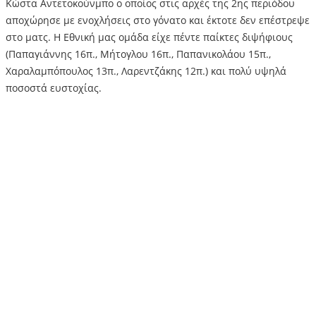
Κώστα Αντετοκούνμπο ο οποίος στις αρχές της 2ης περιόδου
αποχώρησε με ενοχλήσεις στο γόνατο και έκτοτε δεν επέστρεψε
στο ματς. Η Εθνική μας ομάδα είχε πέντε παίκτες διψήφιους
(Παπαγιάννης 16π., Μήτογλου 16π., Παπανικολάου 15π.,
Χαραλαμπόπουλος 13π., Λαρεντζάκης 12π.) και πολύ υψηλά
ποσοστά ευστοχίας.