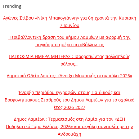
Trending
Αγώνες Στίβου «Νίκη Μπακογιάννη» για 6η χρονιά την Κυριακή
7 Ιουνίου
Περιβαλλοντική δράση του Δήμου Λαμιέων με αφορμή την
παγκόσμια ημέρα περιβάλλοντος
ΠΑΓΚΟΣΜΙΑ ΗΜΕΡΑ ΜΗΤΕΡΑΣ : Ισορροπώντας πολλαπλούς
ρόλους…
Δημοτικό Ωδείο Λαμίας: «Άνοιξη Μουσικής στην πόλη 2026»
Έναρξη περιόδου εγγραφών στους Παιδικούς και
Βρεφονηπιακούς Σταθμούς του Δήμου Λαμιέων για το σχολικό
έτος 2026-2027
Δήμος Λαμιέων: Τερματισμός στη Λαμία για τον «ΔΕΗ
Ποδηλατικό Γύρο Ελλάδας 2026» και μεγάλη συναυλία με την
Ανδρομάχη