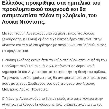
Ελλάδος προκρίθηκε στα ημιτελικά του
προολυμπιακού τουρνουά και θα
αντιμετωπίσει πλέον τη Σλοβενία, του
Λούκα Ντόντσιτς.
Με τον Γιάννη Αντετοκούνμπο να μένει εκτός για λόγους
ξεκούρασης, η Εθνική ομάδα είχε εύκολο έργο απέναντι στην
Αίγυπτο και τελικά επικράτησε με σκορ 93-71, επιβεβαιώνοντας
τα προγνωστικά.
Η εθνική Ελλάδος έκανε έτσι το «δύο στα δύο» στην α’ φάση του
Προολυμπιακού τουρνουά 2024, απέναντι σε Δομινικανή
Δημοκρατία και Αίγυπτο και κατέκτησε την 1η θέση του ομίλου.
Το γεγονός αυτό σημαίνει πως θα αντιμετωπίσει στο πρώτο νοκ
άουτ ματς τους Σλοβένους του σούπερ σταρ των Ντάλας
Μάβερικς, Λούκα Ντόντσιτς.
Ο Γιάννης Αντετοκούνμπο έμεινε εκτός στο ματς κόντρα στην
Αίγυπτο, για λόγους ξεκούρασης, ενώ υπάρχει αγωνία για τον