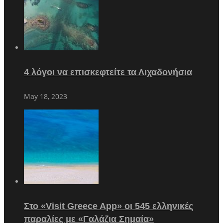
4 λόγοι να επισκεφτείτε τα Λιχαδονήσια
May 18, 2023
Στο «Visit Greece App» οι 545 ελληνικές
παραλίες με «Γαλάζια Σημαία»