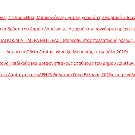
νες Στίβου «Νίκη Μπακογιάννη» για 6η χρονιά την Κυριακή 7 Ιου
ική δράση του Δήμου Λαμιέων με αφορμή την παγκόσμια ημέρα π
ΠΑΓΚΟΣΜΙΑ ΗΜΕΡΑ ΜΗΤΕΡΑΣ : Ισορροπώντας πολλαπλούς ρόλους
Δημοτικό Ωδείο Λαμίας: «Άνοιξη Μουσικής στην πόλη 2026»
ους Παιδικούς και Βρεφονηπιακούς Σταθμούς του Δήμου Λαμιέων γ
στη Λαμία για τον «ΔΕΗ Ποδηλατικό Γύρο Ελλάδας 2026» και μεγά