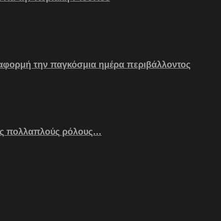
 αφορμή την παγκόσμια ημέρα περιβάλλοντος
ς πολλαπλούς ρόλους…