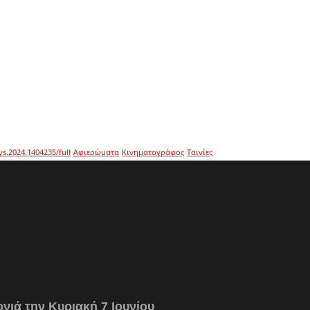
ys.2024.1404235/full
Αφιερώματα
Κινηματογράφος
Ταινίες
νιά την Κυριακή 7 Ιουνίου