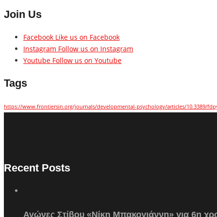
Join Us
Facebook
Like us on Facebook
Instagram
Follow us on Instagram
Youtube
Follow us on Youtube
Tags
https://www.frontiersin.org/journals/developmental-psychology/articles/10.3389/fdp
Recent Posts
Αγώνες Στίβου «Νίκη Μπακογιάννη» για 6η χρο