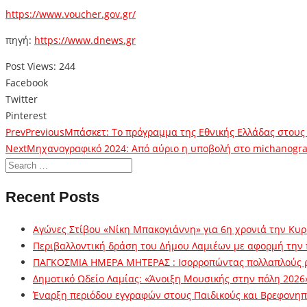
https://www.voucher.gov.gr/
πηγή:
https://www.dnews.gr
Post Views:
244
Facebook
Twitter
Pinterest
Prev
Previous
Μπάσκετ: Το πρόγραμμα της Εθνικής Eλλάδας στου
Next
Μηχανογραφικό 2024: Από αύριο η υποβολή στο michanografi
Recent Posts
Αγώνες Στίβου «Νίκη Μπακογιάννη» για 6η χρονιά την Κυρ
Περιβαλλοντική δράση του Δήμου Λαμιέων με αφορμή την
ΠΑΓΚΟΣΜΙΑ ΗΜΕΡΑ ΜΗΤΕΡΑΣ : Ισορροπώντας πολλαπλούς 
Δημοτικό Ωδείο Λαμίας: «Άνοιξη Μουσικής στην πόλη 2026
Έναρξη περιόδου εγγραφών στους Παιδικούς και Βρεφονηπι