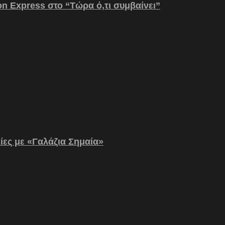
on Express στο “Τώρα ό,τι συμβαίνει”
λίες με «Γαλάζια Σημαία»