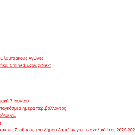
ς Ολυμπιακούς Αγώνες
ko.it.minedu.gov.gr
Next
ιακή 7 Ιουνίου
 παγκόσμια ημέρα περιβάλλοντος
ρόλους…
»
ακούς Σταθμούς του Δήμου Λαμιέων για το σχολικό έτος 2026-20