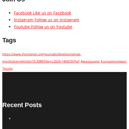
Facebook
Like us on Facebook
Instagram
Follow us on Instagram
Youtube
Follow us on Youtube
Tags
https://www.frontiersin.org/journals/developmental-
psychology/articles/10.3389/fdpys.2024.1404235/full
Αφιερώματα
Κινηματογράφος
Ταινίες
Recent Posts