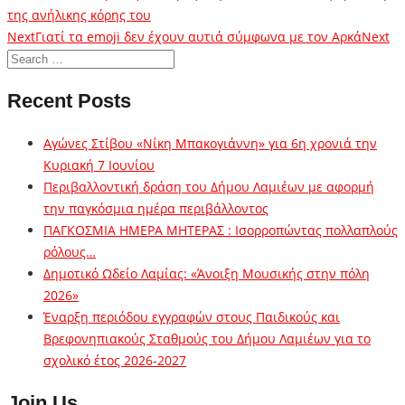
της ανήλικης κόρης του
Next
Γιατί τα emoji δεν έχουν αυτιά σύμφωνα με τον Αρκά
Next
Recent Posts
Αγώνες Στίβου «Νίκη Μπακογιάννη» για 6η χρονιά την
Κυριακή 7 Ιουνίου
Περιβαλλοντική δράση του Δήμου Λαμιέων με αφορμή
την παγκόσμια ημέρα περιβάλλοντος
ΠΑΓΚΟΣΜΙΑ ΗΜΕΡΑ ΜΗΤΕΡΑΣ : Ισορροπώντας πολλαπλούς
ρόλους…
Δημοτικό Ωδείο Λαμίας: «Άνοιξη Μουσικής στην πόλη
2026»
Έναρξη περιόδου εγγραφών στους Παιδικούς και
Βρεφονηπιακούς Σταθμούς του Δήμου Λαμιέων για το
σχολικό έτος 2026-2027
Join Us