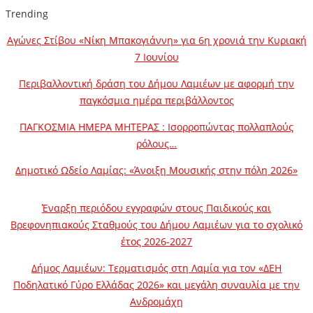
Trending
Αγώνες Στίβου «Νίκη Μπακογιάννη» για 6η χρονιά την Κυριακή
7 Ιουνίου
Περιβαλλοντική δράση του Δήμου Λαμιέων με αφορμή την
παγκόσμια ημέρα περιβάλλοντος
ΠΑΓΚΟΣΜΙΑ ΗΜΕΡΑ ΜΗΤΕΡΑΣ : Ισορροπώντας πολλαπλούς
ρόλους…
Δημοτικό Ωδείο Λαμίας: «Άνοιξη Μουσικής στην πόλη 2026»
Έναρξη περιόδου εγγραφών στους Παιδικούς και
Βρεφονηπιακούς Σταθμούς του Δήμου Λαμιέων για το σχολικό
έτος 2026-2027
Δήμος Λαμιέων: Τερματισμός στη Λαμία για τον «ΔΕΗ
Ποδηλατικό Γύρο Ελλάδας 2026» και μεγάλη συναυλία με την
Ανδρομάχη