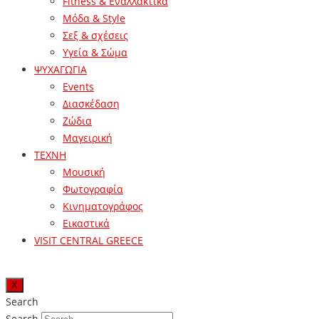
Fitness & Εναλλακτικά
Μόδα & Style
Σεξ & σχέσεις
Υγεία & Σώμα
ΨΥΧΑΓΩΓΙΑ
Events
Διασκέδαση
Ζώδια
Μαγειρική
ΤΕΧΝΗ
Μουσική
Φωτογραφία
Κινηματογράφος
Εικαστικά
VISIT CENTRAL GREECE
X
Search
Search