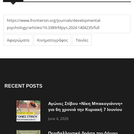
https://www.frontiersin.org/journals/developmental-
psychology/articles/10.3389/fdpys.2024.1404235/full
Αφιερώματα
Κινηματογράφος
Ταινίες
RECENT POSTS
Αγώνες Στίβου «Νίκη Μπακογιάννη»
για 6η χρονιά την Κυριακή 7 Ιουνίου
June 4, 2026
Περιβαλλοντική δράση του Δήμου