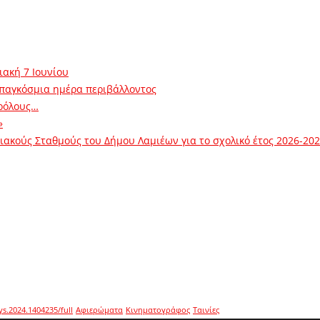
ιακή 7 Ιουνίου
 παγκόσμια ημέρα περιβάλλοντος
ρόλους…
»
ακούς Σταθμούς του Δήμου Λαμιέων για το σχολικό έτος 2026-20
ys.2024.1404235/full
Αφιερώματα
Κινηματογράφος
Ταινίες