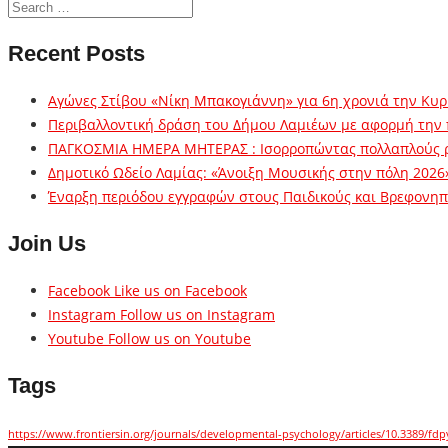
Recent Posts
Αγώνες Στίβου «Νίκη Μπακογιάννη» για 6η χρονιά την Κυρ
Περιβαλλοντική δράση του Δήμου Λαμιέων με αφορμή την
ΠΑΓΚΟΣΜΙΑ ΗΜΕΡΑ ΜΗΤΕΡΑΣ : Ισορροπώντας πολλαπλούς 
Δημοτικό Ωδείο Λαμίας: «Άνοιξη Μουσικής στην πόλη 2026
Έναρξη περιόδου εγγραφών στους Παιδικούς και Βρεφονηπι
Join Us
Facebook
Like us on Facebook
Instagram
Follow us on Instagram
Youtube
Follow us on Youtube
Tags
https://www.frontiersin.org/journals/developmental-psychology/articles/10.3389/fdp