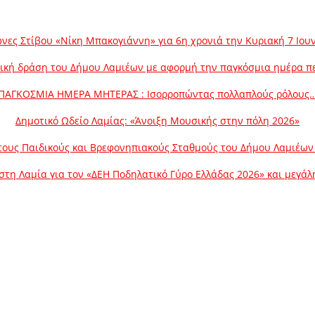
νες Στίβου «Νίκη Μπακογιάννη» για 6η χρονιά την Κυριακή 7 Ιου
ική δράση του Δήμου Λαμιέων με αφορμή την παγκόσμια ημέρα π
ΠΑΓΚΟΣΜΙΑ ΗΜΕΡΑ ΜΗΤΕΡΑΣ : Ισορροπώντας πολλαπλούς ρόλους
Δημοτικό Ωδείο Λαμίας: «Άνοιξη Μουσικής στην πόλη 2026»
ους Παιδικούς και Βρεφονηπιακούς Σταθμούς του Δήμου Λαμιέων γ
στη Λαμία για τον «ΔΕΗ Ποδηλατικό Γύρο Ελλάδας 2026» και μεγά