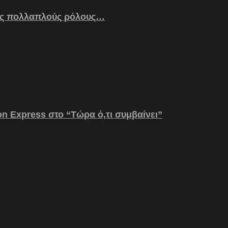
ς πολλαπλούς ρόλους…
on Express στο “Τώρα ό,τι συμβαίνει”