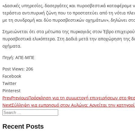
«Δασικές υπηρεσίες, δασεργάτες και πυροσβεστικά καταφέραμε 
τεράστια αντιπυρική ζώνη που το προστατεύει από τη νότια πλ
με τη συνδρομή και δύο πυροσβεστικών οχημάτων», δηλώνει στ
Σημειώνεται ότι στα μέτωπα της πυρκαγιάς στον Έβρο επιχειρο
πυροσβεστικά ελικόπτερα. Στη Δαδιά μετά την αποχώρηση της 
οχήματα.
Πηγή: ΑΠΕ-ΜΠΕ
Post Views:
206
Facebook
Twitter
Pinterest
Prev
Previous
Πρόσκληση για τη συμμετοχή επιχειρήσεων στο Φεσ
Next
Σύλληψη για εμπρησμό στον Αυλώνα: Αρνείται την κατηγορί
Recent Posts