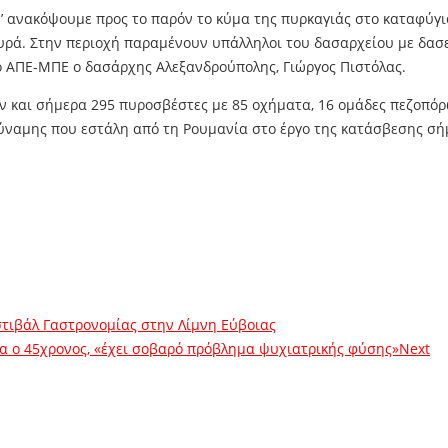
ν’ ανακόψουμε προς το παρόν το κύμα της πυρκαγιάς στο καταφύγι
ευρά. Στην περιοχή παραμένουν υπάλληλοι του δασαρχείου με δασ
ο ΑΠΕ-ΜΠΕ ο δασάρχης Αλεξανδρούπολης, Γιώργος Πιστόλας.
ύν και σήμερα 295 πυροσβέστες με 85 οχήματα, 16 ομάδες πεζοπό
δύναμης που εστάλη από τη Ρουμανία στο έργο της κατάσβεσης σ
τιβάλ Γαστρονομίας στην Λίμνη Εύβοιας
α ο 45χρονος, «έχει σοβαρό πρόβλημα ψυχιατρικής φύσης»
Next