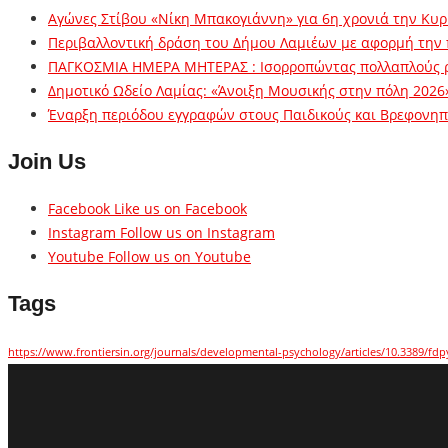
Αγώνες Στίβου «Νίκη Μπακογιάννη» για 6η χρονιά την Κυρ
Περιβαλλοντική δράση του Δήμου Λαμιέων με αφορμή την
ΠΑΓΚΟΣΜΙΑ ΗΜΕΡΑ ΜΗΤΕΡΑΣ : Ισορροπώντας πολλαπλούς 
Δημοτικό Ωδείο Λαμίας: «Άνοιξη Μουσικής στην πόλη 2026
Έναρξη περιόδου εγγραφών στους Παιδικούς και Βρεφονηπι
Join Us
Facebook
Like us on Facebook
Instagram
Follow us on Instagram
Youtube
Follow us on Youtube
Tags
https://www.frontiersin.org/journals/developmental-psychology/articles/10.3389/fdp