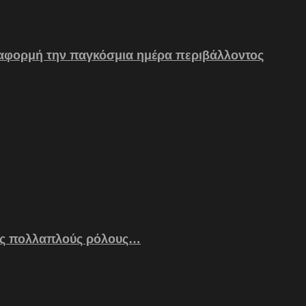
 αφορμή την παγκόσμια ημέρα περιβάλλοντος
ς πολλαπλούς ρόλους…