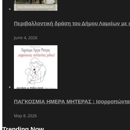
Περιβαλλοντική δράση του Δήμου Λαμιέων με
June 4, 2026
ΠΑΓΚΟΣΜΙΑ ΗΜΕΡΑ ΜΗΤΕΡΑΣ : Ισορροπώντα
May 8, 2026
Trending Now