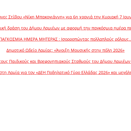
νες Στίβου «Νίκη Μπακογιάννη» για 6η χρονιά την Κυριακή 7 Ιου
ική δράση του Δήμου Λαμιέων με αφορμή την παγκόσμια ημέρα π
ΠΑΓΚΟΣΜΙΑ ΗΜΕΡΑ ΜΗΤΕΡΑΣ : Ισορροπώντας πολλαπλούς ρόλους
Δημοτικό Ωδείο Λαμίας: «Άνοιξη Μουσικής στην πόλη 2026»
ους Παιδικούς και Βρεφονηπιακούς Σταθμούς του Δήμου Λαμιέων γ
στη Λαμία για τον «ΔΕΗ Ποδηλατικό Γύρο Ελλάδας 2026» και μεγά