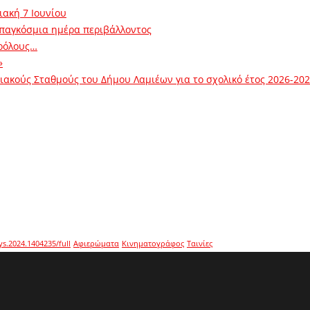
ιακή 7 Ιουνίου
 παγκόσμια ημέρα περιβάλλοντος
ρόλους…
»
ακούς Σταθμούς του Δήμου Λαμιέων για το σχολικό έτος 2026-20
ys.2024.1404235/full
Αφιερώματα
Κινηματογράφος
Ταινίες