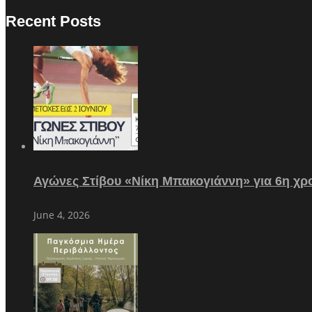
Recent Posts
Αγώνες Στίβου «Νίκη Μπακογιάννη» για 6η χρο
June 4, 2026