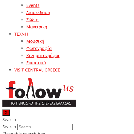
Events
Διασκέδαση
Ζώδια
Μαγειρική
ΤΕΧΝΗ
Μουσική
Φωτογραφία
Κινηματογράφος
Εικαστικά
VISIT CENTRAL GREECE
X
Search
Search
Close this search box.