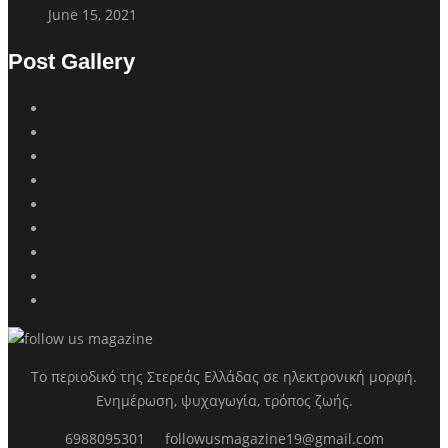
June 15, 2021
Post Gallery
Το περιοδικό της Στερεάς Ελλάδας σε ηλεκτρονική μορφή.
Ενημέρωση, ψυχαγωγία, τρόπος ζωής.
6988095301
followusmagazine19@gmail.com