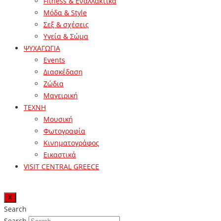
Fitness & Εναλλακτικά
Μόδα & Style
Σεξ & σχέσεις
Υγεία & Σώμα
ΨΥΧΑΓΩΓΙΑ
Events
Διασκέδαση
Ζώδια
Μαγειρική
ΤΕΧΝΗ
Μουσική
Φωτογραφία
Κινηματογράφος
Εικαστικά
VISIT CENTRAL GREECE
X
Search
Search