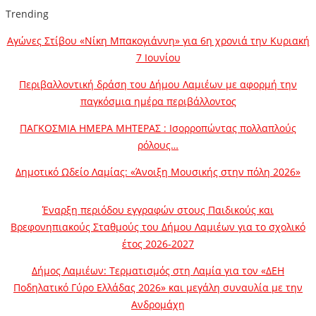
Trending
Αγώνες Στίβου «Νίκη Μπακογιάννη» για 6η χρονιά την Κυριακή
7 Ιουνίου
Περιβαλλοντική δράση του Δήμου Λαμιέων με αφορμή την
παγκόσμια ημέρα περιβάλλοντος
ΠΑΓΚΟΣΜΙΑ ΗΜΕΡΑ ΜΗΤΕΡΑΣ : Ισορροπώντας πολλαπλούς
ρόλους…
Δημοτικό Ωδείο Λαμίας: «Άνοιξη Μουσικής στην πόλη 2026»
Έναρξη περιόδου εγγραφών στους Παιδικούς και
Βρεφονηπιακούς Σταθμούς του Δήμου Λαμιέων για το σχολικό
έτος 2026-2027
Δήμος Λαμιέων: Τερματισμός στη Λαμία για τον «ΔΕΗ
Ποδηλατικό Γύρο Ελλάδας 2026» και μεγάλη συναυλία με την
Ανδρομάχη