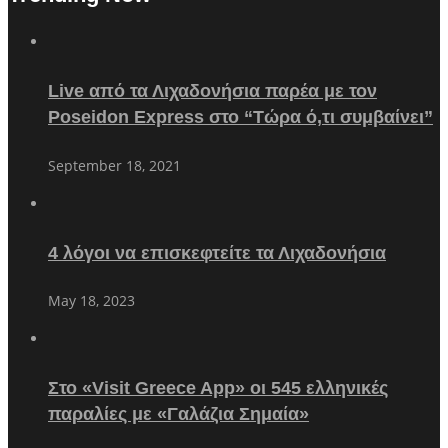
Live από τα Λιχαδονήσια παρέα με τον
Poseidon Express στο “Τώρα ό,τι συμβαίνει”
September 18, 2021
4 λόγοι να επισκεφτείτε τα Λιχαδονήσια
May 18, 2023
Στο «Visit Greece App» οι 545 ελληνικές
παραλίες με «Γαλάζια Σημαία»