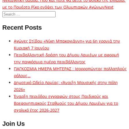
Next
Εθνική ομάδα: Πού και πότε θα δείτε το φιλικό της Ελλάδας
με το Πουέρτο Ρίκο ενόψει των Ολυμπιακών Αγώνων
Next
Recent Posts
Αγώνες Στίβου «Νίκη Μπακογιάννη» για 6η χρονιά την
Κυριακή 7 Ιουνίου
Περιβαλλοντική δράση του Δήμου Λαμιέων με αφορμή
την παγκόσμια ημέρα περιβάλλοντος
ΠΑΓΚΟΣΜΙΑ ΗΜΕΡΑ ΜΗΤΕΡΑΣ : Ισορροπώντας πολλαπλούς
ρόλους…
Δημοτικό Ωδείο Λαμίας: «Άνοιξη Μουσικής στην πόλη
2026»
Έναρξη περιόδου εγγραφών στους Παιδικούς και
Βρεφονηπιακούς Σταθμούς του Δήμου Λαμιέων για το
σχολικό έτος 2026-2027
Join Us