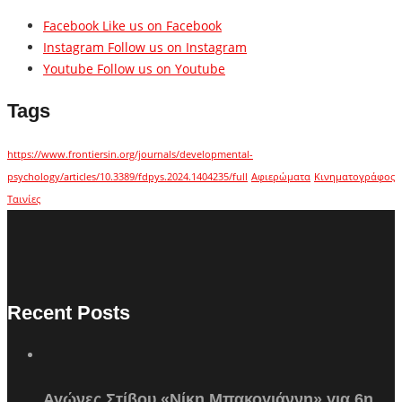
Facebook
Like us on Facebook
Instagram
Follow us on Instagram
Youtube
Follow us on Youtube
Tags
https://www.frontiersin.org/journals/developmental-
psychology/articles/10.3389/fdpys.2024.1404235/full
Αφιερώματα
Κινηματογράφος
Ταινίες
Recent Posts
Αγώνες Στίβου «Νίκη Μπακογιάννη» για 6η