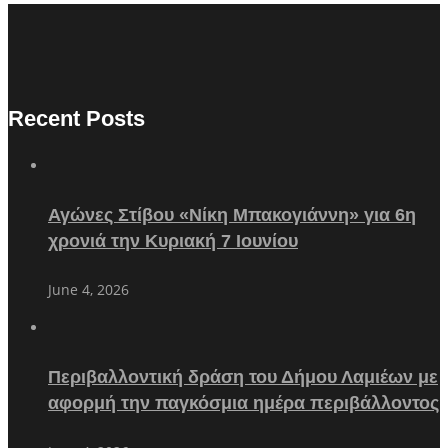
Recent Posts
Αγώνες Στίβου «Νίκη Μπακογιάννη» για 6η
χρονιά την Κυριακή 7 Ιουνίου
June 4, 2026
Περιβαλλοντική δράση του Δήμου Λαμιέων με
αφορμή την παγκόσμια ημέρα περιβάλλοντος