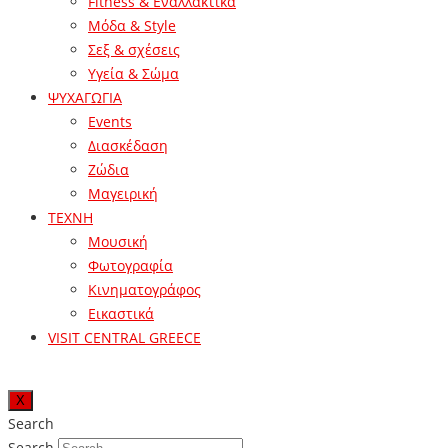
Fitness & Εναλλακτικά
Μόδα & Style
Σεξ & σχέσεις
Υγεία & Σώμα
ΨΥΧΑΓΩΓΙΑ
Events
Διασκέδαση
Ζώδια
Μαγειρική
ΤΕΧΝΗ
Μουσική
Φωτογραφία
Κινηματογράφος
Εικαστικά
VISIT CENTRAL GREECE
X
Search
Search