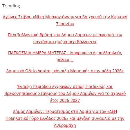
Trending
Αγώνες Στίβου «Νίκη Μπακογιάννη» για 6η χρονιά την Κυριακή
7 Ιουνίου
Περιβαλλοντική δράση του Δήμου Λαμιέων με αφορμή την
παγκόσμια ημέρα περιβάλλοντος
ΠΑΓΚΟΣΜΙΑ ΗΜΕΡΑ ΜΗΤΕΡΑΣ : Ισορροπώντας πολλαπλούς
ρόλους…
Δημοτικό Ωδείο Λαμίας: «Άνοιξη Μουσικής στην πόλη 2026»
Έναρξη περιόδου εγγραφών στους Παιδικούς και
Βρεφονηπιακούς Σταθμούς του Δήμου Λαμιέων για το σχολικό
έτος 2026-2027
Δήμος Λαμιέων: Τερματισμός στη Λαμία για τον «ΔΕΗ
Ποδηλατικό Γύρο Ελλάδας 2026» και μεγάλη συναυλία με την
Ανδρομάχη