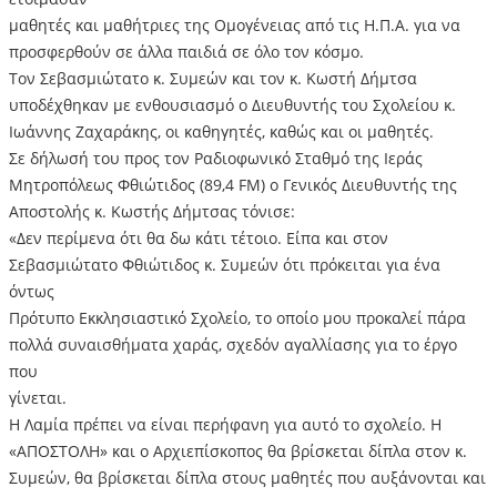
μαθητές και μαθήτριες της Ομογένειας από τις Η.Π.Α. για να
προσφερθούν σε άλλα παιδιά σε όλο τον κόσμο.
Τον Σεβασμιώτατο κ. Συμεών και τον κ. Κωστή Δήμτσα
υποδέχθηκαν με ενθουσιασμό ο Διευθυντής του Σχολείου κ.
Ιωάννης Ζαχαράκης, οι καθηγητές, καθώς και οι μαθητές.
Σε δήλωσή του προς τον Ραδιοφωνικό Σταθμό της Ιεράς
Μητροπόλεως Φθιώτιδος (89,4 FM) ο Γενικός Διευθυντής της
Αποστολής κ. Κωστής Δήμτσας τόνισε:
«Δεν περίμενα ότι θα δω κάτι τέτοιο. Είπα και στον
Σεβασμιώτατο Φθιώτιδος κ. Συμεών ότι πρόκειται για ένα
όντως
Πρότυπο Εκκλησιαστικό Σχολείο, το οποίο μου προκαλεί πάρα
πολλά συναισθήματα χαράς, σχεδόν αγαλλίασης για το έργο
που
γίνεται.
Η Λαμία πρέπει να είναι περήφανη για αυτό το σχολείο. Η
«ΑΠΟΣΤΟΛΗ» και ο Αρχιεπίσκοπος θα βρίσκεται δίπλα στον κ.
Συμεών, θα βρίσκεται δίπλα στους μαθητές που αυξάνονται και