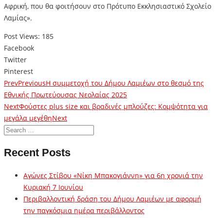
Αφρική, που θα φοιτήσουν στο Πρότυπο Εκκλησιαστικό Σχολείο
Λαμίας».
Post Views:
185
Facebook
Twitter
Pinterest
Prev
Previous
Η συμμετοχή του Δήμου Λαμιέων στο θεσμό της
Εθνικής Πρωτεύουσας Νεολαίας 2025
Next
Φούστες plus size και βραδινές μπλούζες: Κομψότητα για
μεγάλα μεγέθη
Next
Recent Posts
Αγώνες Στίβου «Νίκη Μπακογιάννη» για 6η χρονιά την
Κυριακή 7 Ιουνίου
Περιβαλλοντική δράση του Δήμου Λαμιέων με αφορμή
την παγκόσμια ημέρα περιβάλλοντος