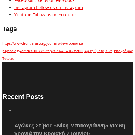
Facebook
Like us on Facebook
Instagram
Follow us on Instagram
Youtube
Follow us on Youtube
Tags
https://www.frontiersin.org/journals/developmental-
psychology/articles/10.3389/fdpys.2024.1404235/full
Αφιερώματα
Κινηματογράφος
Ταινίες
Recent Posts
Αγώνες Στίβου «Νίκη Μπακογιάννη» για 6η
χρονιά την Κυριακή 7 Ιουνίου