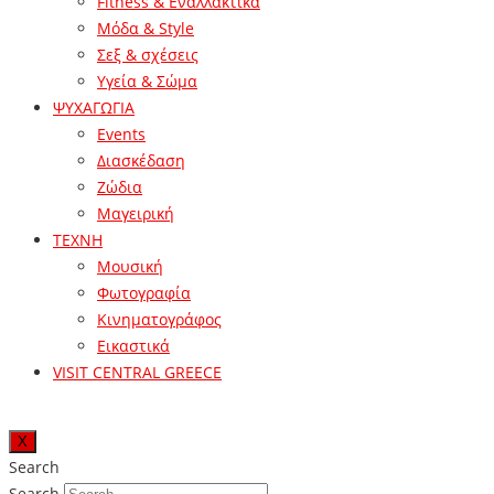
Fitness & Εναλλακτικά
Μόδα & Style
Σεξ & σχέσεις
Υγεία & Σώμα
ΨΥΧΑΓΩΓΙΑ
Events
Διασκέδαση
Ζώδια
Μαγειρική
ΤΕΧΝΗ
Μουσική
Φωτογραφία
Κινηματογράφος
Εικαστικά
VISIT CENTRAL GREECE
X
Search
Search