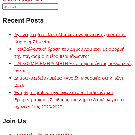
Recent Posts
Αγώνες Στίβου «Νίκη Μπακογιάννη» για 6η χρονιά την
Κυριακή 7 Ιουνίου
Περιβαλλοντική δράση του Δήμου Λαμιέων με αφορμή
την παγκόσμια ημέρα περιβάλλοντος
ΠΑΓΚΟΣΜΙΑ ΗΜΕΡΑ ΜΗΤΕΡΑΣ : Ισορροπώντας πολλαπλούς
ρόλους…
Δημοτικό Ωδείο Λαμίας: «Άνοιξη Μουσικής στην πόλη
2026»
Έναρξη περιόδου εγγραφών στους Παιδικούς και
Βρεφονηπιακούς Σταθμούς του Δήμου Λαμιέων για το
σχολικό έτος 2026-2027
Join Us