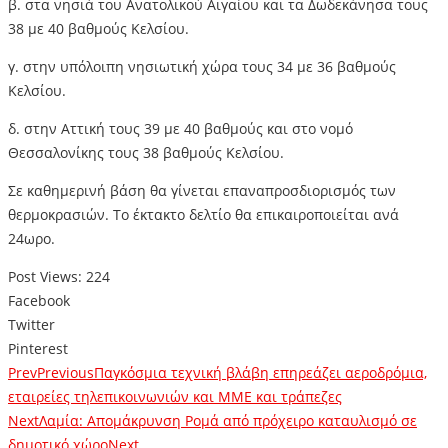
β. στα νησιά του Ανατολικού Αιγαίου και τα Δωδεκάνησα τους
38 με 40 βαθμούς Κελσίου.
γ. στην υπόλοιπη νησιωτική χώρα τους 34 με 36 βαθμούς
Κελσίου.
δ. στην Αττική τους 39 με 40 βαθμούς και στο νομό
Θεσσαλονίκης τους 38 βαθμούς Κελσίου.
Σε καθημερινή βάση θα γίνεται επαναπροσδιορισμός των
θερμοκρασιών. Το έκτακτο δελτίο θα επικαιροποιείται ανά
24ωρο.
Post Views:
224
Facebook
Twitter
Pinterest
Prev
Previous
Παγκόσμια τεχνική βλάβη επηρεάζει αεροδρόμια,
εταιρείες τηλεπικοινωνιών και ΜΜΕ και τράπεζες
Next
Λαμία: Απομάκρυνση Ρομά από πρόχειρο καταυλισμό σε
δημοτικό χώρο
Next