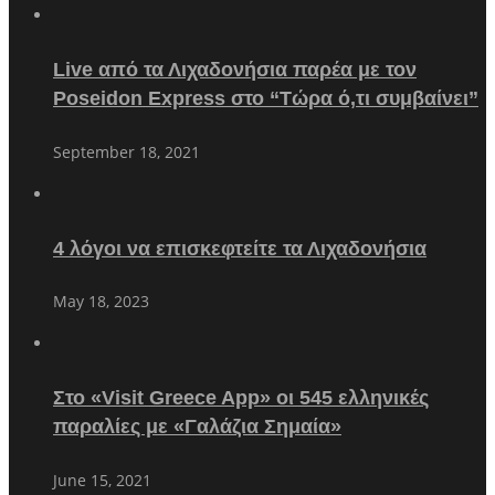
Live από τα Λιχαδονήσια παρέα με τον
Poseidon Express στο “Τώρα ό,τι συμβαίνει”
September 18, 2021
4 λόγοι να επισκεφτείτε τα Λιχαδονήσια
May 18, 2023
Στο «Visit Greece App» οι 545 ελληνικές
παραλίες με «Γαλάζια Σημαία»
June 15, 2021