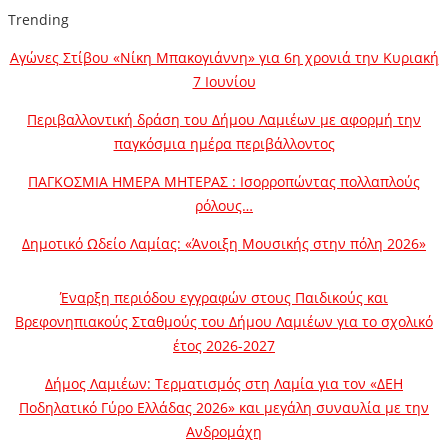
Trending
Αγώνες Στίβου «Νίκη Μπακογιάννη» για 6η χρονιά την Κυριακή
7 Ιουνίου
Περιβαλλοντική δράση του Δήμου Λαμιέων με αφορμή την
παγκόσμια ημέρα περιβάλλοντος
ΠΑΓΚΟΣΜΙΑ ΗΜΕΡΑ ΜΗΤΕΡΑΣ : Ισορροπώντας πολλαπλούς
ρόλους…
Δημοτικό Ωδείο Λαμίας: «Άνοιξη Μουσικής στην πόλη 2026»
Έναρξη περιόδου εγγραφών στους Παιδικούς και
Βρεφονηπιακούς Σταθμούς του Δήμου Λαμιέων για το σχολικό
έτος 2026-2027
Δήμος Λαμιέων: Τερματισμός στη Λαμία για τον «ΔΕΗ
Ποδηλατικό Γύρο Ελλάδας 2026» και μεγάλη συναυλία με την
Ανδρομάχη