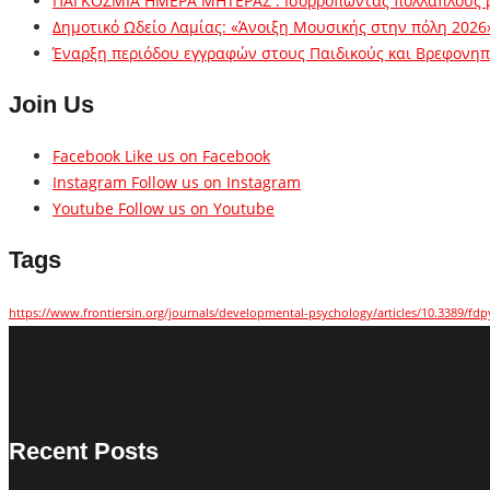
ΠΑΓΚΟΣΜΙΑ ΗΜΕΡΑ ΜΗΤΕΡΑΣ : Ισορροπώντας πολλαπλούς 
Δημοτικό Ωδείο Λαμίας: «Άνοιξη Μουσικής στην πόλη 2026
Έναρξη περιόδου εγγραφών στους Παιδικούς και Βρεφονηπι
Join Us
Facebook
Like us on Facebook
Instagram
Follow us on Instagram
Youtube
Follow us on Youtube
Tags
https://www.frontiersin.org/journals/developmental-psychology/articles/10.3389/fdp
Recent Posts