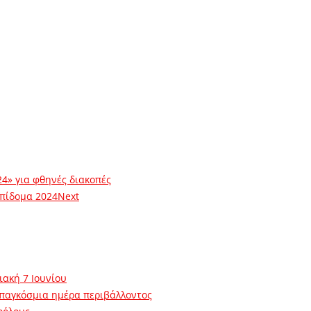
24» για φθηνές διακοπές
επίδομα 2024
Next
ιακή 7 Ιουνίου
 παγκόσμια ημέρα περιβάλλοντος