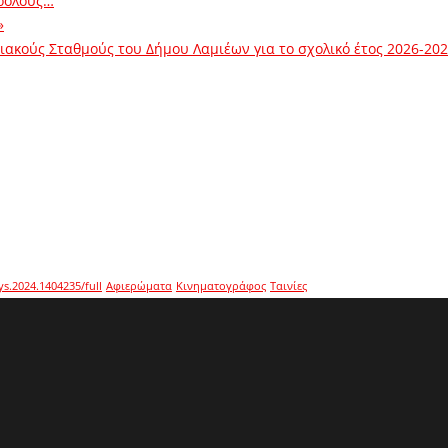
ρόλους…
»
ακούς Σταθμούς του Δήμου Λαμιέων για το σχολικό έτος 2026-20
ys.2024.1404235/full
Αφιερώματα
Κινηματογράφος
Ταινίες