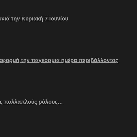
νιά την Κυριακή 7 Ιουνίου
 αφορμή την παγκόσμια ημέρα περιβάλλοντος
ς πολλαπλούς ρόλους…