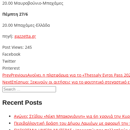
20.00 Μαυροβούνιο-Μπαχάμες
Πέμπτη 27/6
20.00 Μπαχάμες-Ελλάδα
πηγή:
gazzetta.gr
Post Views:
245
Facebook
Twitter
Pinterest
Prev
Previous
Ανοίγει η πλατφόρμα για το «Thessaly Evros Pass 20
Next
Επίσημο: Ξεκινούν οι αιτήσεις για το φοιτητικό στεγαστικό 
Recent Posts
Αγώνες Στίβου «Νίκη Μπακογιάννη» για 6η χρονιά την Κυρ
Περιβαλλοντική δράση του Δήμου Λαμιέων με αφορμή την