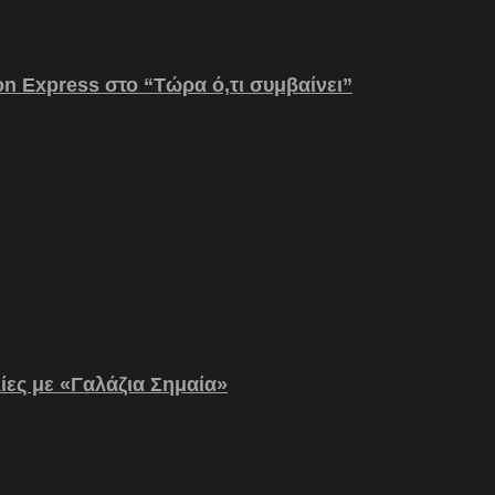
on Express στο “Τώρα ό,τι συμβαίνει”
λίες με «Γαλάζια Σημαία»