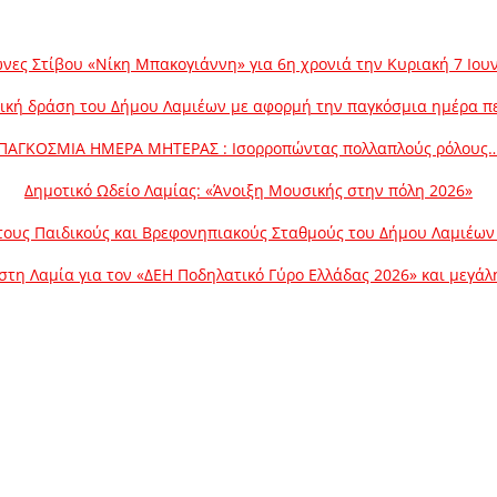
νες Στίβου «Νίκη Μπακογιάννη» για 6η χρονιά την Κυριακή 7 Ιου
ική δράση του Δήμου Λαμιέων με αφορμή την παγκόσμια ημέρα π
ΠΑΓΚΟΣΜΙΑ ΗΜΕΡΑ ΜΗΤΕΡΑΣ : Ισορροπώντας πολλαπλούς ρόλους
Δημοτικό Ωδείο Λαμίας: «Άνοιξη Μουσικής στην πόλη 2026»
ους Παιδικούς και Βρεφονηπιακούς Σταθμούς του Δήμου Λαμιέων γ
στη Λαμία για τον «ΔΕΗ Ποδηλατικό Γύρο Ελλάδας 2026» και μεγά