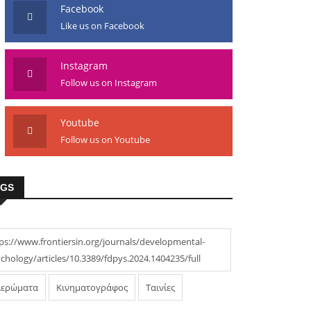
Facebook
Like us on Facebook
Instagram
Follow us on Instagram
Youtube
Follow us on Youtube
AGS
ps://www.frontiersin.org/journals/developmental-
chology/articles/10.3389/fdpys.2024.1404235/full
ιερώματα
Κινηματογράφος
Ταινίες