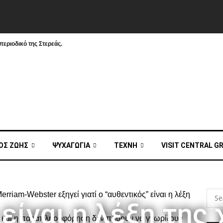
εριοδικό της Στερεάς.
ΟΣ ΖΩΗΣ
ΨΥΧΑΓΩΓΙΑ
ΤΕΧΝΗ
VISIT CENTRAL G
rriam-Webster εξηγεί γιατί ο “αυθεντικός” είναι η λέξη
είναι η λέξη της 
ς και η παραπληροφόρηση δεν παύουν να γνωρίζουν