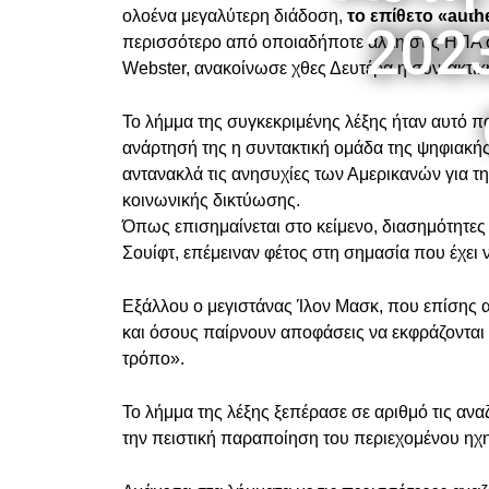
ολοένα μεγαλύτερη διάδοση,
το επίθετο «authe
202
περισσότερο από οποιαδήποτε άλλη στις ΗΠΑ σ
Webster, ανακοίνωσε χθες Δευτέρα η συντακτικ
Το λήμμα της συγκεκριμένης λέξης ήταν αυτό π
ανάρτησή της η συντακτική ομάδα της ψηφιακής
αντανακλά τις ανησυχίες των Αμερικανών για τη
κοινωνικής δικτύωσης.
Όπως επισημαίνεται στο κείμενο, διασημότητες
Σουίφτ, επέμειναν φέτος στη σημασία που έχει ν
Εξάλλου ο μεγιστάνας Ίλον Μασκ, που επίσης 
και όσους παίρνουν αποφάσεις να εκφράζονται
τρόπο».
Το λήμμα της λέξης ξεπέρασε σε αριθμό τις ανα
την πειστική παραποίηση του περιεχομένου ηχ