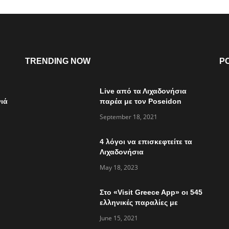
TRENDING NOW
P
Live από τα Λιχαδονήσια
ιά
παρέα με τον Poseidon
Express στο “Τώρα ό,τι
September 18, 2021
συμβαίνει”
4 λόγοι να επισκεφτείτε τα
Λιχαδονήσια
May 18, 2023
Στο «Visit Greece App» οι 545
ελληνικές παραλίες με
«Γαλάζια Σημαία»
June 15, 2021