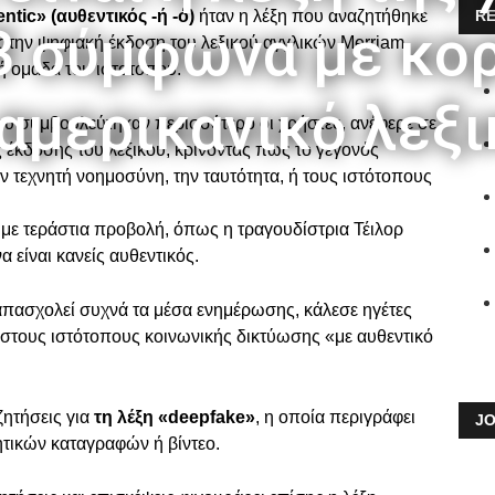
ntic» (αυθεντικός -ή -ό)
ήταν η λέξη που αναζητήθηκε
RE
3 σύμφωνα με κο
την ψηφιακή έκδοση του λεξικού αγγλικών Merriam-
ή ομάδα του ιστοτόπου.
αμερικανικό λεξι
ου συμβουλεύτηκαν περισσότερο οι χρήστες, ανέφερε σε
 έκδοσης του λεξικού, κρίνοντας πως το γεγονός
ν τεχνητή νοημοσύνη, την ταυτότητα, ή τους ιστότοπους
 με τεράστια προβολή, όπως η τραγουδίστρια Τέιλορ
α είναι κανείς αυθεντικός.
απασχολεί συχνά τα μέσα ενημέρωσης, κάλεσε ηγέτες
 στους ιστότοπους κοινωνικής δικτύωσης «με αυθεντικό
ζητήσεις για
τη λέξη «deepfake»
, η οποία περιγράφει
JO
ητικών καταγραφών ή βίντεο.