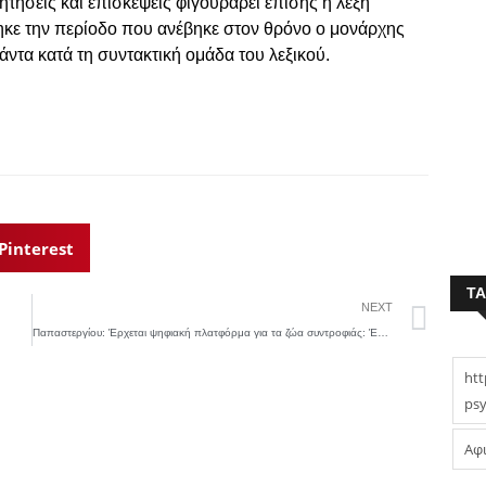
τήσεις και επισκέψεις φιγουράρει επίσης η λέξη
ηκε την περίοδο που ανέβηκε στον θρόνο ο μονάρχης
ντα κατά τη συντακτική ομάδα του λεξικού.
Pinterest
T
NEXT
Παπαστεργίου: Έρχεται ψηφιακή πλατφόρμα για τα ζώα συντροφιάς: Έρχεται ψηφιακή πλατφόρμα για τα ζώα συντροφιάς
htt
psy
Αφ