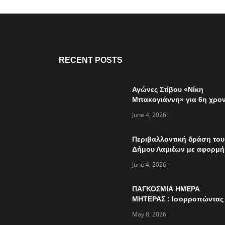
RECENT POSTS
Αγώνες Στίβου «Νίκη
Μπακογιάννη» για 6η χρον
την Κυριακή 7 Ιουνίου
June 4, 2026
Περιβαλλοντική δράση του
Δήμου Λαμιέων με αφορμή
την παγκόσμια ημέρα
June 4, 2026
περιβάλλοντος
ΠΑΓΚΟΣΜΙΑ ΗΜΕΡΑ
ΜΗΤΕΡΑΣ : Ισορροπώντας
πολλαπλούς ρόλους…
May 8, 2026