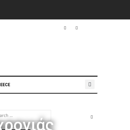
REECE
χρονιάς