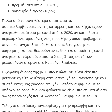
προβλήματα ύπνου (10,8%),
ανησυχία ή άγχος (10,5%).
Πολλά από τα συνηθέστερα συμπτώματα,
συμπεριλαμβανομένων της καταρροής και του βήχα, έχουν
αναφερθεί σε άτομα με covid από το 2020, αν και η λίστα
περιλαμβάνει ορισμένες νέες προσθήκες, όπως προβλήματα
ύπνου και άγχος. Επιπρόσθετα, η απώλεια γεύσης και
όσφρησης -κάποτε θεωρούνταν ενδεικτικό σημάδι της covid-
αναφέρεται τώρα μόνο από το 2 έως 3 τοις εκατό των
μολυσμένων ατόμων στο Ηνωμένο Βασίλειο.
Η ξαφνική άνοδος της JN.1 υποδηλώνει ότι είναι είτε πιο
μεταδοτική είτε καλύτερη στην αποφυγή του ανοσοποιητικού
συστήματός μας (ανοσοδιαφυγή). Ωστόσο, σύμφωνα με τα
υπάρχοντα δεδομένα, δεν φαίνεται να είναι πιο επιθετική από
άλλες παραλλαγές που κυκλοφορούν, σύμφωνα με το CDC.
Τέλος, οι συστάσεις, παγκοσμίως, για την πρόληψη και την
αντιμετώπιση της covid-19 παραμένουν οι ίδιες: Μείνετε