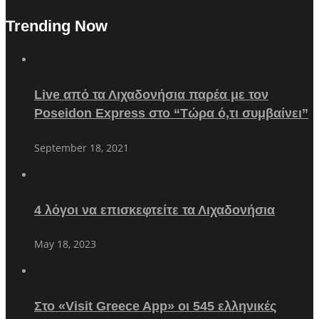
Trending Now
Live από τα Λιχαδονήσια παρέα με τον
Poseidon Express στο “Τώρα ό,τι συμβαίνει”
September 18, 2021
4 λόγοι να επισκεφτείτε τα Λιχαδονήσια
May 18, 2023
Στο «Visit Greece App» οι 545 ελληνικές