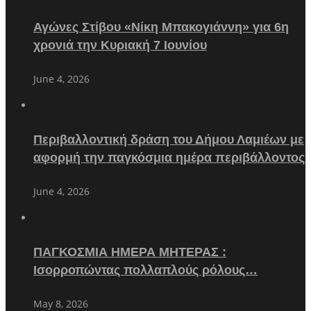
Αγώνες Στίβου «Νίκη Μπακογιάννη» για 6η
χρονιά την Κυριακή 7 Ιουνίου
June 4, 2026
Περιβαλλοντική δράση του Δήμου Λαμιέων με
αφορμή την παγκόσμια ημέρα περιβάλλοντος
June 4, 2026
ΠΑΓΚΟΣΜΙΑ ΗΜΕΡΑ ΜΗΤΕΡΑΣ :
Ισορροπώντας πολλαπλούς ρόλους…
May 8, 2026