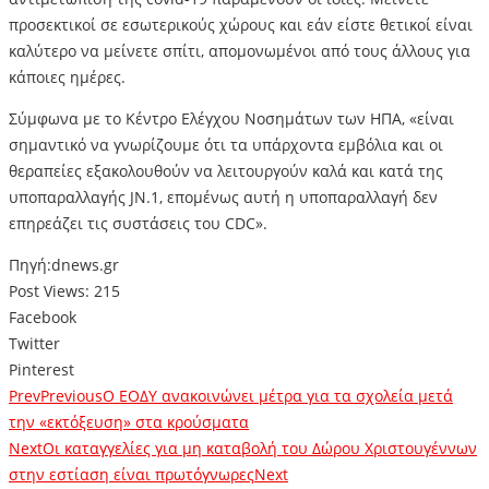
προσεκτικοί σε εσωτερικούς χώρους και εάν είστε θετικοί είναι
καλύτερο να μείνετε σπίτι, απομονωμένοι από τους άλλους για
κάποιες ημέρες.
Σύμφωνα με το Κέντρο Ελέγχου Νοσημάτων των ΗΠΑ, «είναι
σημαντικό να γνωρίζουμε ότι τα υπάρχοντα εμβόλια και οι
θεραπείες εξακολουθούν να λειτουργούν καλά και κατά της
υποπαραλλαγής JN.1, επομένως αυτή η υποπαραλλαγή δεν
επηρεάζει τις συστάσεις του CDC».
Πηγή:dnews.gr
Post Views:
215
Facebook
Twitter
Pinterest
Prev
Previous
Ο ΕΟΔΥ ανακοινώνει μέτρα για τα σχολεία μετά
την «εκτόξευση» στα κρούσματα
Next
Οι καταγγελίες για μη καταβολή του Δώρου Χριστουγέννων
στην εστίαση είναι πρωτόγνωρες
Next