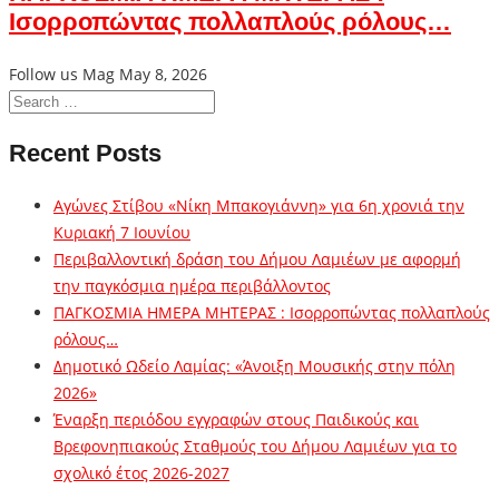
Ισορροπώντας πολλαπλούς ρόλους…
Follow us Mag
May 8, 2026
Recent Posts
Αγώνες Στίβου «Νίκη Μπακογιάννη» για 6η χρονιά την
Κυριακή 7 Ιουνίου
Περιβαλλοντική δράση του Δήμου Λαμιέων με αφορμή
την παγκόσμια ημέρα περιβάλλοντος
ΠΑΓΚΟΣΜΙΑ ΗΜΕΡΑ ΜΗΤΕΡΑΣ : Ισορροπώντας πολλαπλούς
ρόλους…
Δημοτικό Ωδείο Λαμίας: «Άνοιξη Μουσικής στην πόλη
2026»
Έναρξη περιόδου εγγραφών στους Παιδικούς και
Βρεφονηπιακούς Σταθμούς του Δήμου Λαμιέων για το
σχολικό έτος 2026-2027