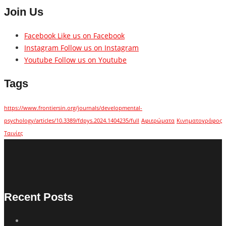
Join Us
Facebook
Like us on Facebook
Instagram
Follow us on Instagram
Youtube
Follow us on Youtube
Tags
https://www.frontiersin.org/journals/developmental-
psychology/articles/10.3389/fdpys.2024.1404235/full
Αφιερώματα
Κινηματογράφος
Ταινίες
Recent Posts