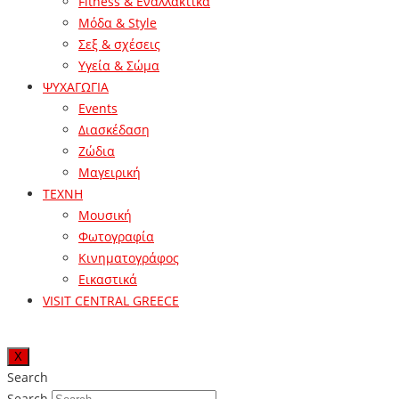
Fitness & Εναλλακτικά
Μόδα & Style
Σεξ & σχέσεις
Υγεία & Σώμα
ΨΥΧΑΓΩΓΙΑ
Events
Διασκέδαση
Ζώδια
Μαγειρική
ΤΕΧΝΗ
Μουσική
Φωτογραφία
Κινηματογράφος
Εικαστικά
VISIT CENTRAL GREECE
X
Search
Search