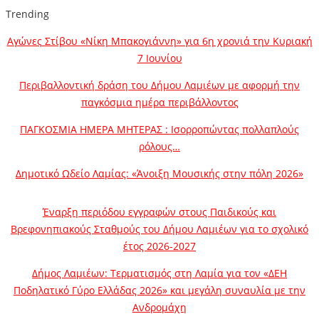
Trending
Αγώνες Στίβου «Νίκη Μπακογιάννη» για 6η χρονιά την Κυριακή
7 Ιουνίου
Περιβαλλοντική δράση του Δήμου Λαμιέων με αφορμή την
παγκόσμια ημέρα περιβάλλοντος
ΠΑΓΚΟΣΜΙΑ ΗΜΕΡΑ ΜΗΤΕΡΑΣ : Ισορροπώντας πολλαπλούς
ρόλους…
Δημοτικό Ωδείο Λαμίας: «Άνοιξη Μουσικής στην πόλη 2026»
Έναρξη περιόδου εγγραφών στους Παιδικούς και
Βρεφονηπιακούς Σταθμούς του Δήμου Λαμιέων για το σχολικό
έτος 2026-2027
Δήμος Λαμιέων: Τερματισμός στη Λαμία για τον «ΔΕΗ
Ποδηλατικό Γύρο Ελλάδας 2026» και μεγάλη συναυλία με την
Ανδρομάχη