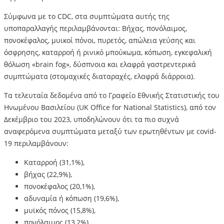
Σύμφωνα με το CDC, στα συμπτώματα αυτής της
υποπαραλλαγής περιλαμβάνονται: Βήχας, πονόλαιμος,
πονοκέφαλος, μυικοί πόνοι, πυρετός, απώλεια γεύσης και
όσφρησης, καταρροή ή ρινικό μπούκωμα, κόπωση, εγκεφαλική
θόλωση «brain fog», δύσπνοια και ελαφρά γαστρεντερικά
συμπτώματα (στομαχικές διαταραχές, ελαφρά διάρροια).
Τα τελευταία δεδομένα από το Γραφείο Εθνικής Στατιστικής του
Ηνωμένου Βασιλείου (UK Office for National Statistics), από τον
Δεκέμβριο του 2023, υποδηλώνουν ότι τα πιο συχνά
αναφερόμενα συμπτώματα μεταξύ των ερωτηθέντων με covid-
19 περιλαμβάνουν:
Καταρροή (31,1%),
βήχας (22,9%),
πονοκέφαλος (20,1%),
αδυναμία ή κόπωση (19,6%),
μυϊκός πόνος (15,8%),
πονόλαιμος (13,2%),