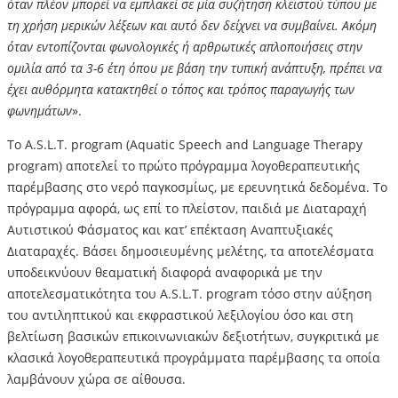
όταν πλέον μπορεί να εμπλακεί σε μία συζήτηση κλειστού τύπου με
τη χρήση μερικών λέξεων και αυτό δεν δείχνει να συμβαίνει. Ακόμη
όταν εντοπίζονται φωνολογικές ή αρθρωτικές απλοποιήσεις στην
ομιλία από τα 3-6 έτη όπου με βάση την τυπική ανάπτυξη, πρέπει να
έχει αυθόρμητα κατακτηθεί ο τόπος και τρόπος παραγωγής των
φωνημάτων
».
Το A.S.L.T. program (Aquatic Speech and Language Therapy
program) αποτελεί το πρώτο πρόγραμμα λογοθεραπευτικής
παρέμβασης στο νερό παγκοσμίως, με ερευνητικά δεδομένα. Το
πρόγραμμα αφορά, ως επί το πλείστον, παιδιά με Διαταραχή
Αυτιστικού Φάσματος και κατ’ επέκταση Αναπτυξιακές
Διαταραχές. Βάσει δημοσιευμένης μελέτης, τα αποτελέσματα
υποδεικνύουν θεαματική διαφορά αναφορικά με την
αποτελεσματικότητα του A.S.L.T. program τόσο στην αύξηση
του αντιληπτικού και εκφραστικού λεξιλογίου όσο και στη
βελτίωση βασικών επικοινωνιακών δεξιοτήτων, συγκριτικά με
κλασικά λογοθεραπευτικά προγράμματα παρέμβασης τα οποία
λαμβάνουν χώρα σε αίθουσα.