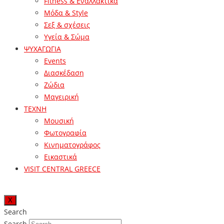
Fitness & Εναλλακτικά
Μόδα & Style
Σεξ & σχέσεις
Υγεία & Σώμα
ΨΥΧΑΓΩΓΙΑ
Events
Διασκέδαση
Ζώδια
Μαγειρική
ΤΕΧΝΗ
Μουσική
Φωτογραφία
Κινηματογράφος
Εικαστικά
VISIT CENTRAL GREECE
X
Search
Search