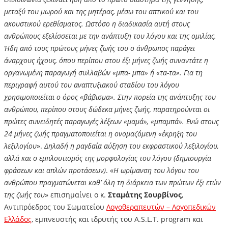
μεταξύ του μωρού και της μητέρας, μέσω του απτικού και του
ακουστικού ερεθίσματος. Ωστόσο η διαδικασία αυτή στους
ανθρώπους εξελίσσεται με την ανάπτυξη του λόγου και της ομιλίας.
Ήδη από τους πρώτους μήνες ζωής του ο άνθρωπος παράγει
άναρχους ήχους, όπου περίπου στου έξι μήνες ζωής συναντάτε η
οργανωμένη παραγωγή συλλαβών «μπα- μπα» ή «τα-τα». Για τη
περιγραφή αυτού του αναπτυξιακού σταδίου του λόγου
χρησιμοποιείται ο όρος «βάβισμα». Στην πορεία της ανάπτυξης του
ανθρώπου, περίπου στους δώδεκα μήνες ζωής, παρατηρούνται οι
πρώτες συνειδητές παραγωγές λέξεων «μαμά», «μπαμπά». Ενώ στους
24 μήνες ζωής πραγματοποιείται η ονομαζόμενη «έκρηξη του
λεξιλογίου
».
Δηλαδή η ραγδαία αύξηση του εκφραστικού λεξιλογίου,
αλλά και ο εμπλουτισμός της μορφολογίας του λόγου (δημιουργία
φράσεων και απλών προτάσεων)
. «
Η ωρίμανση του λόγου του
ανθρώπου πραγματώνεται καθ’ όλη τη διάρκεια των πρώτων έξι ετών
της ζωής του
» επισημαίνει ο κ.
Σταμάτης Σουρβίνος
,
Αντιπρόεδρος του Σωματείου
Λογοθεραπευτών – Λογοπεδικών
Ελλάδος
, εμπνευστής και ιδρυτής του A.S.L.T. program και