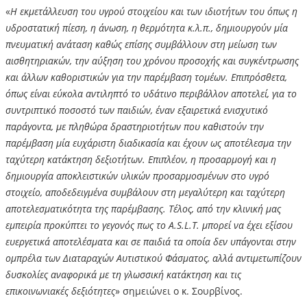
«
Η εκμετάλλευση του υγρού στοιχείου και των ιδιοτήτων του όπως η
υδροστατική πίεση, η άνωση, η θερμότητα κ.λ.π., δημιουργούν μία
πνευματική ανάταση καθώς επίσης συμβάλλουν στη μείωση των
αισθητηριακών, την αύξηση του χρόνου προσοχής και συγκέντρωσης
και άλλων καθοριστικών για την παρέμβαση τομέων. Επιπρόσθετα,
όπως είναι εύκολα αντιληπτό το υδάτινο περιβάλλον αποτελεί, για το
συντριπτικό ποσοστό των παιδιών, έναν εξαιρετικά ενισχυτικό
παράγοντα, με πληθώρα δραστηριοτήτων που καθιστούν την
παρέμβαση μία ευχάριστη διαδικασία και έχουν ως αποτέλεσμα την
ταχύτερη κατάκτηση δεξιοτήτων. Επιπλέον, η προσαρμογή και η
δημιουργία αποκλειστικών υλικών προσαρμοσμένων στο υγρό
στοιχείο, αποδεδειγμένα συμβάλουν στη μεγαλύτερη και ταχύτερη
αποτελεσματικότητα της παρέμβασης. Τέλος, από την κλινική μας
εμπειρία προκύπτει το γεγονός πως το A.S.L.T. μπορεί να έχει εξίσου
ευεργετικά αποτελέσματα και σε παιδιά τα οποία δεν υπάγονται στην
ομπρέλα των Διαταραχών Αυτιστικού Φάσματος, αλλά αντιμετωπίζουν
δυσκολίες αναφορικά με τη γλωσσική κατάκτηση και τις
επικοινωνιακές δεξιότητες
» σημειώνει ο κ. Σουρβίνος.