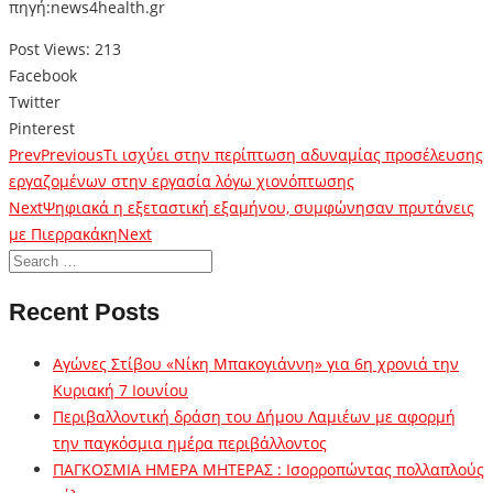
πηγή:news4health.gr
Post Views:
213
Facebook
Twitter
Pinterest
Prev
Previous
Τι ισχύει στην περίπτωση αδυναμίας προσέλευσης
εργαζομένων στην εργασία λόγω χιονόπτωσης
Next
Ψηφιακά η εξεταστική εξαμήνου, συμφώνησαν πρυτάνεις
με Πιερρακάκη
Next
Recent Posts
Αγώνες Στίβου «Νίκη Μπακογιάννη» για 6η χρονιά την
Κυριακή 7 Ιουνίου
Περιβαλλοντική δράση του Δήμου Λαμιέων με αφορμή
την παγκόσμια ημέρα περιβάλλοντος
ΠΑΓΚΟΣΜΙΑ ΗΜΕΡΑ ΜΗΤΕΡΑΣ : Ισορροπώντας πολλαπλούς