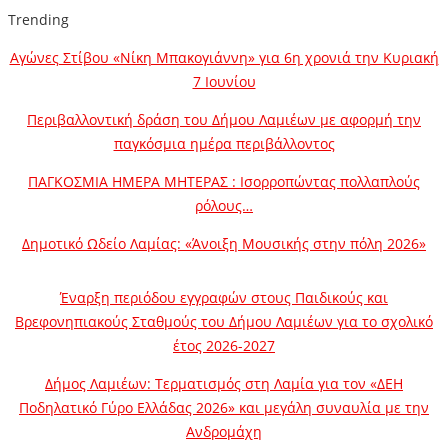
Trending
Αγώνες Στίβου «Νίκη Μπακογιάννη» για 6η χρονιά την Κυριακή
7 Ιουνίου
Περιβαλλοντική δράση του Δήμου Λαμιέων με αφορμή την
παγκόσμια ημέρα περιβάλλοντος
ΠΑΓΚΟΣΜΙΑ ΗΜΕΡΑ ΜΗΤΕΡΑΣ : Ισορροπώντας πολλαπλούς
ρόλους…
Δημοτικό Ωδείο Λαμίας: «Άνοιξη Μουσικής στην πόλη 2026»
Έναρξη περιόδου εγγραφών στους Παιδικούς και
Βρεφονηπιακούς Σταθμούς του Δήμου Λαμιέων για το σχολικό
έτος 2026-2027
Δήμος Λαμιέων: Τερματισμός στη Λαμία για τον «ΔΕΗ
Ποδηλατικό Γύρο Ελλάδας 2026» και μεγάλη συναυλία με την
Ανδρομάχη