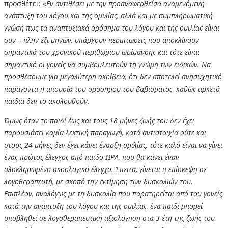
προσθέτει: «
Εν αντιθέσει με την προαναφερθείσα αναμενόμενη
ανάπτυξη του λόγου και της ομιλίας, αλλά και με συμπληρωματική
γνώση πως τα αναπτυξιακά ορόσημα του λόγου και της ομιλίας είναι
συν – πλην έξι μηνών, υπάρχουν περιπτώσεις που αποκλίνουν
σημαντικά του χρονικού περιθωρίου ωρίμανσης και τότε είναι
σημαντικό οι γονείς να συμβουλευτούν τη γνώμη των ειδικών. Να
προσθέσουμε για μεγαλύτερη ακρίβεια, ότι δεν αποτελεί ανησυχητικό
παράγοντα η απουσία του οροσήμου του βαβίσματος, καθώς αρκετά
παιδιά δεν το ακολουθούν.
Όμως όταν το παιδί έως και τους 18 μήνες ζωής του δεν έχει
παρουσιάσει καμία λεκτική παραγωγή, κατά αντιστοιχία ούτε και
στους 24 μήνες δεν έχει κάνει έναρξη ομιλίας, τότε καλό είναι να γίνει
ένας πρώτος έλεγχος από παιδο-ΩΡΛ, που θα κάνει έναν
ολοκληρωμένο ακοολογικό έλεγχο. Έπειτα, γίνεται η επίσκεψη σε
λογοθεραπευτή, με σκοπό την εκτίμηση των δυσκολιών του.
Επιπλέον, αναλόγως με τη δυσκολία που παρατηρείται από του γονείς
κατά την ανάπτυξη του λόγου και της ομιλίας, ένα παιδί μπορεί
υποβληθεί σε λογοθεραπευτική αξιολόγηση στα 3 έτη της ζωής του,