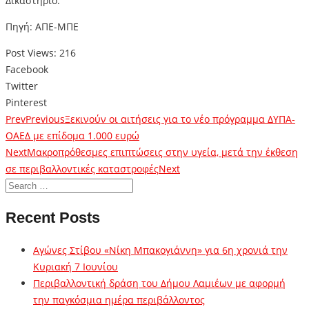
Δικαστήριο.
Πηγή: ΑΠΕ-ΜΠΕ
Post Views:
216
Facebook
Twitter
Pinterest
Prev
Previous
Ξεκινούν οι αιτήσεις για το νέο πρόγραμμα ΔΥΠΑ-
ΟΑΕΔ με επίδομα 1.000 ευρώ
Next
Μακροπρόθεσμες επιπτώσεις στην υγεία, μετά την έκθεση
σε περιβαλλοντικές καταστροφές
Next
Recent Posts
Αγώνες Στίβου «Νίκη Μπακογιάννη» για 6η χρονιά την
Κυριακή 7 Ιουνίου
Περιβαλλοντική δράση του Δήμου Λαμιέων με αφορμή
την παγκόσμια ημέρα περιβάλλοντος