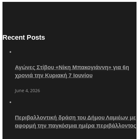
Recent Posts
Αγώνες Στίβου «Νίκη Μπακογιάννη» για 6η
χρονιά την Κυριακή 7 Ιουνίου
June 4, 2026
Περιβαλλοντική δράση του Δήμου Λαμιέων με
αφορμή την παγκόσμια ημέρα περιβάλλοντος