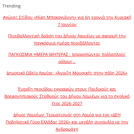
Trending
Αγώνες Στίβου «Νίκη Μπακογιάννη» για 6η χρονιά την Κυριακή
7 Ιουνίου
Περιβαλλοντική δράση του Δήμου Λαμιέων με αφορμή την
παγκόσμια ημέρα περιβάλλοντος
ΠΑΓΚΟΣΜΙΑ ΗΜΕΡΑ ΜΗΤΕΡΑΣ : Ισορροπώντας πολλαπλούς
ρόλους…
Δημοτικό Ωδείο Λαμίας: «Άνοιξη Μουσικής στην πόλη 2026»
Έναρξη περιόδου εγγραφών στους Παιδικούς και
Βρεφονηπιακούς Σταθμούς του Δήμου Λαμιέων για το σχολικό
έτος 2026-2027
Δήμος Λαμιέων: Τερματισμός στη Λαμία για τον «ΔΕΗ
Ποδηλατικό Γύρο Ελλάδας 2026» και μεγάλη συναυλία με την
Ανδρομάχη