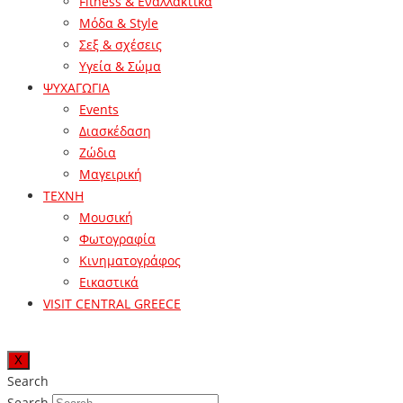
Fitness & Εναλλακτικά
Μόδα & Style
Σεξ & σχέσεις
Υγεία & Σώμα
ΨΥΧΑΓΩΓΙΑ
Events
Διασκέδαση
Ζώδια
Μαγειρική
ΤΕΧΝΗ
Μουσική
Φωτογραφία
Κινηματογράφος
Εικαστικά
VISIT CENTRAL GREECE
X
Search
Search