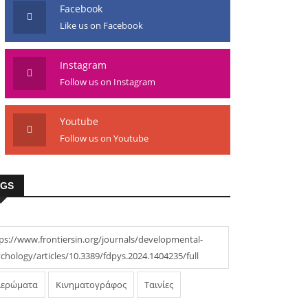
Facebook
Like us on Facebook
Instagram
Follow us on Instagram
Youtube
Follow us on Youtube
AGS
ps://www.frontiersin.org/journals/developmental-
chology/articles/10.3389/fdpys.2024.1404235/full
ιερώματα
Κινηματογράφος
Ταινίες