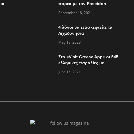
ιά
παρέα με τον Poseidon
Express στο “Τώρα ό,τι
September 18, 2021
συμβαίνει”
4 λόγοι να επισκεφτείτε τα
Λιχαδονήσια
May 18, 2023
Στο «Visit Greece App» οι 545
ελληνικές παραλίες με
«Γαλάζια Σημαία»
June 15, 2021