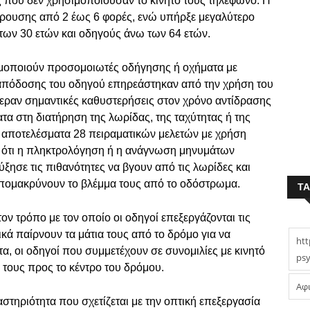
 που δεν χρησιμοποιούσαν το κινητό τους τηλέφωνο. Η
ρουσης από 2 έως 6 φορές, ενώ υπήρξε μεγαλύτερο
των 30 ετών και οδηγούς άνω των 64 ετών.
σιμοποιούν προσομοιωτές οδήγησης ή οχήματα με
ς απόδοσης του οδηγού επηρεάστηκαν από την χρήση του
φεραν σημαντικές καθυστερήσεις στον χρόνο αντίδρασης
α στη διατήρηση της λωρίδας, της ταχύτητας ή της
 αποτελέσματα 28 πειραματικών μελετών με χρήση
ότι η πληκτρολόγηση ή η ανάγνωση μηνυμάτων
ξησε τις πιθανότητες να βγουν από τις λωρίδες και
 απομακρύνουν το βλέμμα τους από το οδόστρωμα.
T
ν τρόπο με τον οποίο οι οδηγοί επεξεργάζονται τις
κά παίρνουν τα μάτια τους από το δρόμο για να
htt
τα, οι οδηγοί που συμμετέχουν σε συνομιλίες με κινητό
psy
 τους προς το κέντρο του δρόμου.
Αφ
αστηριότητα που σχετίζεται με την οπτική επεξεργασία