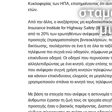
Κυκλοφορίας των ΗΠΑ, επισημαίνοντας ότι αυτ
σταμ
ετών.
Από την άλλη, ο ανεξάρτητος μη κερδοσκοπικό
μ
Insurance Institute for Highway Safety (IIHS)
από το 20% των ερωτηθέντων ανέφεραν ότι εμπ
προσοχής (πραγματοποίηση βιντεοκλήσεων, π
δικτύωσης, τουλάχιστον σε ένα ή σε όλα τα ταξ
τηλέφωνα πιο συχνά ενώ οδηγούν, σύμφωνα με τα
επικίνδυνοι οδηγοί. Οι οδηγοί που περνούσαν 
αλληλεπιδρώντας με ένα κινητό, είχαν επίσης 
που ανέφεραν συχνή χρήση κινητών τηλεφώνων
και κάνουν επικίνδυνους ελιγμούς σε μεγαλύτ
χρησιμοποιούν σπάνια το κινητό τους τηλέφωνο
Με βάση τα στοιχεία που ανέφερε η αστυνομία
άνθρωποι έχασαν τη ζωή τους σε τροχαία ατυχ
προσοχής ήταν ο βασικός παράγοντας. Διαπιστώ