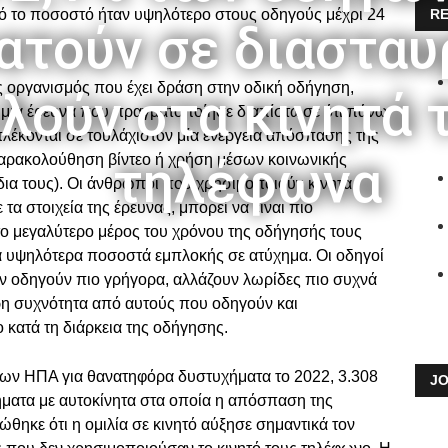
ό το ποσοστό ήταν υψηλότερο στους οδηγούς μέχρι 24
RE
ατούν σε διαστα
ς οργανισμός που έχει δράση στην οδική οδήγηση,
ιλούν στα κινητά 
 σε μια έρευνα που πραγματοποίησε διαπίστωσε ότι πάνω
λέκονται σε τουλάχιστον μία ενέργεια απόσπασης της
τηλέφωνα
αρακολούθηση βίντεο ή χρήση μέσων κοινωνικής
ίδια τους). Οι άνθρωποι που χρησιμοποιούν κινητά
 στοιχεία της έρευνας, μπορεί να είναι πιο
το μεγαλύτερο μέρος του χρόνου της οδήγησής τους
τα υψηλότερα ποσοστά εμπλοκής σε ατύχημα. Οι οδηγοί
 οδηγούν πιο γρήγορα, αλλάζουν λωρίδες πιο συχνά
ερη συχνότητα από αυτούς που οδηγούν και
 κατά τη διάρκεια της οδήγησης.
 των ΗΠΑ για θανατηφόρα δυστυχήματα το 2022, 3.308
JO
ήματα με αυτοκίνητα στα οποία η απόσπαση της
θηκε ότι η ομιλία σε κινητό αύξησε σημαντικά τον