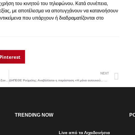
 χρήση του κινητού του τηλεφώνου. Κατά συνέπεια,
σεξίας, με αποτέλεσμα να αποτυγχάνουν να κατανοήσουν
ντικείμενα που υπάρχουν ή διαδραματίζονται στο
Pinterest
NEXT
Κρατούμενη εντοπίστηκε απαγχονισμένη στις φυλακές Κορυδαλλού-Συνελήφθησαν δύο σωφρονιστικοί υπάλληλοι
ΔΗΠΕΘΕ Ρούμελης: Αναβάλλεται η παράσταση «Η μάνα αυτουνού… Έλλη Ζάχου Ταχτσή
TRENDING NOW
P
Live από τα Λιχαδονήσια