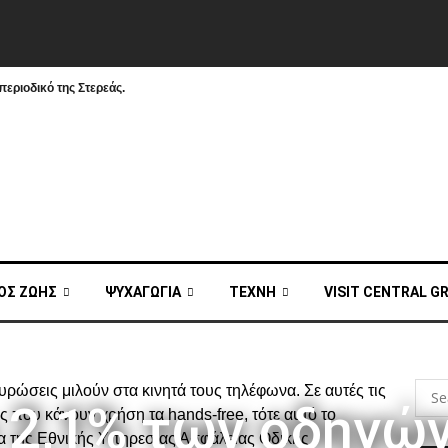
εριοδικό της Στερεάς.
ΟΣ ΖΩΗΣ
ΨΥΧΑΓΩΓΙΑ
ΤΕΧΝΗ
VISIT CENTRAL G
ώσεις μιλούν στα κινητά τους τηλέφωνα. Σε αυτές τις
 2,1% των οδηγώ
 που κάνουν χρήση τα hands-free, τότε αυτό το
να της Εθνικής Υπηρεσίας Ασφάλειας Οδικής