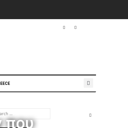
REECE
ν που