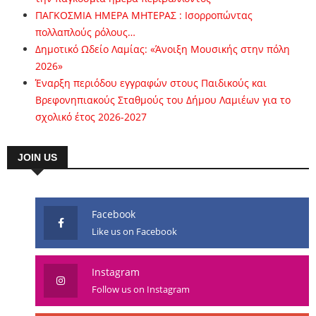
ΠΑΓΚΟΣΜΙΑ ΗΜΕΡΑ ΜΗΤΕΡΑΣ : Ισορροπώντας
πολλαπλούς ρόλους…
Δημοτικό Ωδείο Λαμίας: «Άνοιξη Μουσικής στην πόλη
2026»
Έναρξη περιόδου εγγραφών στους Παιδικούς και
Βρεφονηπιακούς Σταθμούς του Δήμου Λαμιέων για το
σχολικό έτος 2026-2027
JOIN US
Facebook
Like us on Facebook
Instagram
Follow us on Instagram