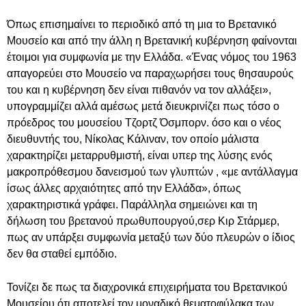
Όπως επισημαίνει το περιοδικό από τη μια το Βρετανικό
Μουσείο και από την άλλη η Βρετανική κυβέρνηση φαίνονται
έτοιμοι για συμφωνία με την Ελλάδα. «Ένας νόμος του 1963
απαγορεύει στο Μουσείο να παραχωρήσει τους θησαυρούς
του και η κυβέρνηση δεν είναι πιθανόν να τον αλλάξει»,
υπογραμμίζει αλλά αμέσως μετά διευκρινίζει πως τόσο ο
πρόεδρος του μουσείου Τζορτζ Όσμπορν. όσο και ο νέος
διευθυντής του, Νίκολας Κάλιναν, τον οποίο μάλιστα
χαρακτηρίζει μεταρρυθμιστή, είναι υπερ της λύσης ενός
μακροπρόθεσμου δανεισμού των γλυπτών , «με αντάλλαγμα
ίσως άλλες αρχαιότητες από την Ελλάδα», όπως
χαρακτηριστικά γράφει. Παράλληλα σημειώνει και τη
δήλωση του βρετανού πρωθυπουργού,σερ Κιρ Στάρμερ,
πως αν υπάρξει συμφωνία μεταξύ των δύο πλευρών ο ίδιος
δεν θα σταθεί εμπόδιο.
Τονίζει δε πως τα διαχρονικά επιχειρήματα του Βρετανικού
Μουσείου ότι αποτελεί τον μοναδικό θεματοφύλακα των