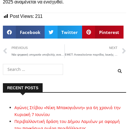
2025 αναμένεται να ενισχυθεί.
Post Views:
211
Facebook
Twitter
Pinterest
PREVIOUS
NEXT
Νέα ψηφιακή υπηρεσία υποβολής αναφορών για περιστατικά παραβατικότητας που αφορούν ανηλίκους μέσω του gov.gr
ΕΦΕΤ: Ανακαλούνται παρτίδες λευκής και καστανής ζάχαρης από την αγορά
RECENT POSTS
Αγώνες Στίβου «Νίκη Μπακογιάννη» για 6η χρονιά την
Κυριακή 7 Ιουνίου
Περιβαλλοντική δράση του Δήμου Λαμιέων με αφορμή
την παγκόσμια ημέρα περιβάλλοντος