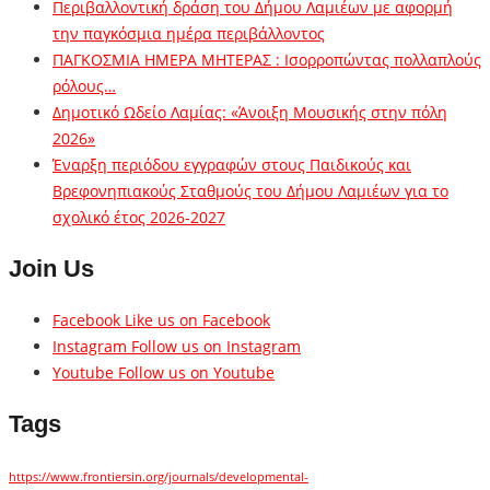
Περιβαλλοντική δράση του Δήμου Λαμιέων με αφορμή
την παγκόσμια ημέρα περιβάλλοντος
ΠΑΓΚΟΣΜΙΑ ΗΜΕΡΑ ΜΗΤΕΡΑΣ : Ισορροπώντας πολλαπλούς
ρόλους…
Δημοτικό Ωδείο Λαμίας: «Άνοιξη Μουσικής στην πόλη
2026»
Έναρξη περιόδου εγγραφών στους Παιδικούς και
Βρεφονηπιακούς Σταθμούς του Δήμου Λαμιέων για το
σχολικό έτος 2026-2027
Join Us
Facebook
Like us on Facebook
Instagram
Follow us on Instagram
Youtube
Follow us on Youtube
Tags
https://www.frontiersin.org/journals/developmental-