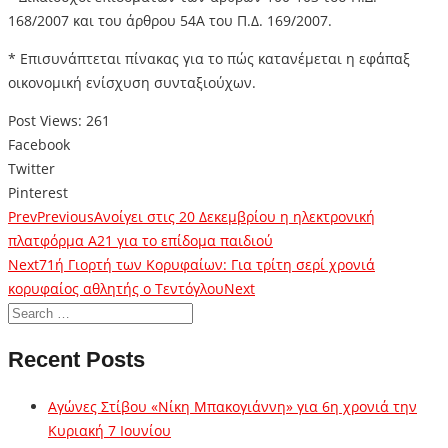
168/2007 και του άρθρου 54Α του Π.Δ. 169/2007.
* Επισυνάπτεται πίνακας για το πώς κατανέμεται η εφάπαξ
οικονομική ενίσχυση συνταξιούχων.
Post Views:
261
Facebook
Twitter
Pinterest
Prev
Previous
Ανοίγει στις 20 Δεκεμβρίου η ηλεκτρονική
πλατφόρμα Α21 για το επίδομα παιδιού
Next
71ή Γιορτή των Κορυφαίων: Για τρίτη σερί χρονιά
κορυφαίος αθλητής ο Τεντόγλου
Next
Recent Posts
Αγώνες Στίβου «Νίκη Μπακογιάννη» για 6η χρονιά την
Κυριακή 7 Ιουνίου