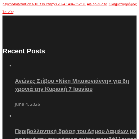
psychology/articles/10.3389/fdpys.2024.1404235/full
Αφιερώματα
Κινηματογράφος
Ταινίες
Recent Posts
Αγώνες Στίβου «Νίκη Μπακογιάννη» για 6η
χρονιά την Κυριακή 7 Ιουνίου
June 4, 2026
Περιβαλλοντική δράση του Δήμου Λαμιέων με