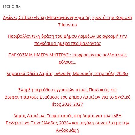
Trending
Αγώνες Στίβου «Νίκη Μπακογιάννη» για 6η χρονιά την Κυριακή
7 Ιουνίου
Περιβαλλοντική δράση του Δήμου Λαμιέων με αφορμή την
παγκόσμια ημέρα περιβάλλοντος
ΠΑΓΚΟΣΜΙΑ ΗΜΕΡΑ ΜΗΤΕΡΑΣ : Ισορροπώντας πολλαπλούς
ρόλους…
Δημοτικό Ωδείο Λαμίας: «Άνοιξη Μουσικής στην πόλη 2026»
Έναρξη περιόδου εγγραφών στους Παιδικούς και
Βρεφονηπιακούς Σταθμούς του Δήμου Λαμιέων για το σχολικό
έτος 2026-2027
Δήμος Λαμιέων: Τερματισμός στη Λαμία για τον «ΔΕΗ
Ποδηλατικό Γύρο Ελλάδας 2026» και μεγάλη συναυλία με την
Ανδρομάχη