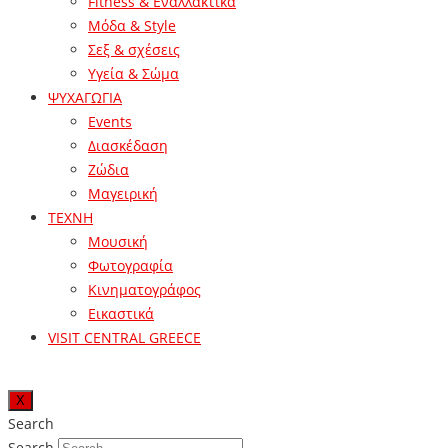
Fitness & Εναλλακτικά
Μόδα & Style
Σεξ & σχέσεις
Υγεία & Σώμα
ΨΥΧΑΓΩΓΙΑ
Events
Διασκέδαση
Ζώδια
Μαγειρική
ΤΕΧΝΗ
Μουσική
Φωτογραφία
Κινηματογράφος
Εικαστικά
VISIT CENTRAL GREECE
X
Search
Search