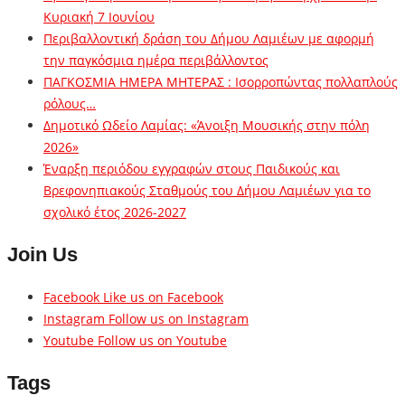
Κυριακή 7 Ιουνίου
Περιβαλλοντική δράση του Δήμου Λαμιέων με αφορμή
την παγκόσμια ημέρα περιβάλλοντος
ΠΑΓΚΟΣΜΙΑ ΗΜΕΡΑ ΜΗΤΕΡΑΣ : Ισορροπώντας πολλαπλούς
ρόλους…
Δημοτικό Ωδείο Λαμίας: «Άνοιξη Μουσικής στην πόλη
2026»
Έναρξη περιόδου εγγραφών στους Παιδικούς και
Βρεφονηπιακούς Σταθμούς του Δήμου Λαμιέων για το
σχολικό έτος 2026-2027
Join Us
Facebook
Like us on Facebook
Instagram
Follow us on Instagram
Youtube
Follow us on Youtube
Tags