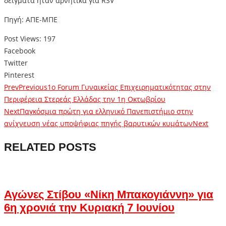
δείγματα ήταν αρνητικά για RSV
Πηγή: ΑΠΕ-ΜΠΕ
Post Views:
197
Facebook
Twitter
Pinterest
Prev
Previous
1ο Forum Γυναικείας Επιχειρηματικότητας στην
Περιφέρεια Στερεάς Ελλάδας την 1η Οκτωβρίου
Next
Παγκόσμια πρώτη για ελληνικό Πανεπιστήμιο στην
ανίχνευση νέας υποψήφιας πηγής βαρυτικών κυμάτων
Next
RELATED POSTS
Αγώνες Στίβου «Νίκη Μπακογιάννη» για
6η χρονιά την Κυριακή 7 Ιουνίου