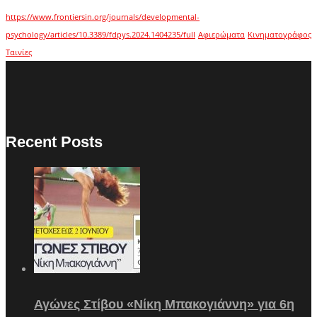
https://www.frontiersin.org/journals/developmental-
psychology/articles/10.3389/fdpys.2024.1404235/full
Αφιερώματα
Κινηματογράφος
Ταινίες
Recent Posts
Αγώνες Στίβου «Νίκη Μπακογιάννη» για 6η