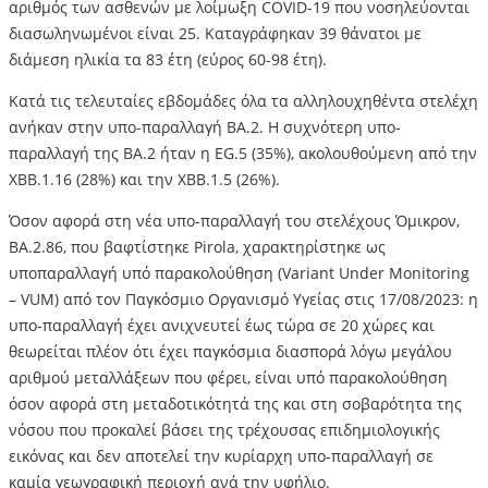
αριθμός των ασθενών με λοίμωξη COVID-19 που νοσηλεύονται
διασωληνωμένοι είναι 25. Καταγράφηκαν 39 θάνατοι με
διάμεση ηλικία τα 83 έτη (εύρος 60-98 έτη).
Κατά τις τελευταίες εβδομάδες όλα τα αλληλουχηθέντα στελέχη
ανήκαν στην υπο-παραλλαγή ΒΑ.2. Η συχνότερη υπο-
παραλλαγή της ΒΑ.2 ήταν η EG.5 (35%), ακολουθούμενη από την
XBB.1.16 (28%) και την ΧΒΒ.1.5 (26%).
Όσον αφορά στη νέα υπο-παραλλαγή του στελέχους Όμικρον,
ΒΑ.2.86, που βαφτίστηκε Pirola, χαρακτηρίστηκε ως
υποπαραλλαγή υπό παρακολούθηση (Variant Under Monitoring
– VUM) από τον Παγκόσμιο Οργανισμό Υγείας στις 17/08/2023: η
υπο-παραλλαγή έχει ανιχνευτεί έως τώρα σε 20 χώρες και
θεωρείται πλέον ότι έχει παγκόσμια διασπορά λόγω μεγάλου
αριθμού μεταλλάξεων που φέρει, είναι υπό παρακολούθηση
όσον αφορά στη μεταδοτικότητά της και στη σοβαρότητα της
νόσου που προκαλεί βάσει της τρέχουσας επιδημιολογικής
εικόνας και δεν αποτελεί την κυρίαρχη υπο-παραλλαγή σε
καμία γεωγραφική περιοχή ανά την υφήλιο.