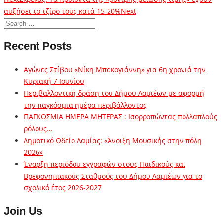
αυξήσει το τζίρο τους κατά 15-20%
Next
Recent Posts
Αγώνες Στίβου «Νίκη Μπακογιάννη» για 6η χρονιά την
Κυριακή 7 Ιουνίου
Περιβαλλοντική δράση του Δήμου Λαμιέων με αφορμή
την παγκόσμια ημέρα περιβάλλοντος
ΠΑΓΚΟΣΜΙΑ ΗΜΕΡΑ ΜΗΤΕΡΑΣ : Ισορροπώντας πολλαπλούς
ρόλους…
Δημοτικό Ωδείο Λαμίας: «Άνοιξη Μουσικής στην πόλη
2026»
Έναρξη περιόδου εγγραφών στους Παιδικούς και
Βρεφονηπιακούς Σταθμούς του Δήμου Λαμιέων για το
σχολικό έτος 2026-2027
Join Us