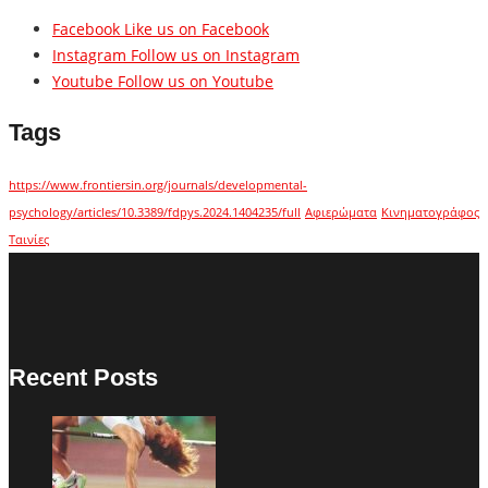
Facebook
Like us on Facebook
Instagram
Follow us on Instagram
Youtube
Follow us on Youtube
Tags
https://www.frontiersin.org/journals/developmental-
psychology/articles/10.3389/fdpys.2024.1404235/full
Αφιερώματα
Κινηματογράφος
Ταινίες
Recent Posts