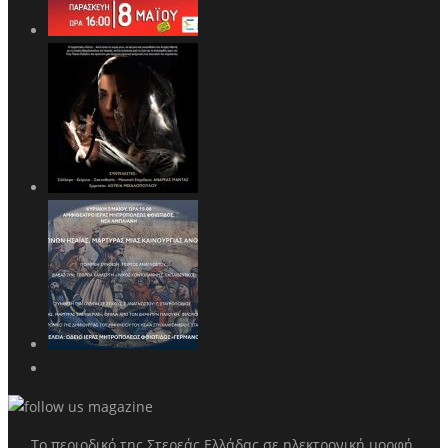
Το περιοδικό της Στερεάς Ελλάδας σε ηλεκτρονική μορφή.