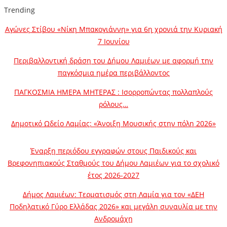
Trending
Αγώνες Στίβου «Νίκη Μπακογιάννη» για 6η χρονιά την Κυριακή
7 Ιουνίου
Περιβαλλοντική δράση του Δήμου Λαμιέων με αφορμή την
παγκόσμια ημέρα περιβάλλοντος
ΠΑΓΚΟΣΜΙΑ ΗΜΕΡΑ ΜΗΤΕΡΑΣ : Ισορροπώντας πολλαπλούς
ρόλους…
Δημοτικό Ωδείο Λαμίας: «Άνοιξη Μουσικής στην πόλη 2026»
Έναρξη περιόδου εγγραφών στους Παιδικούς και
Βρεφονηπιακούς Σταθμούς του Δήμου Λαμιέων για το σχολικό
έτος 2026-2027
Δήμος Λαμιέων: Τερματισμός στη Λαμία για τον «ΔΕΗ
Ποδηλατικό Γύρο Ελλάδας 2026» και μεγάλη συναυλία με την
Ανδρομάχη