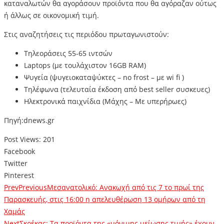
καταναλωτών θα αγοράσουν προϊόντα που θα αγόραζαν ούτως
ή άλλως σε οικονομική τιμή.
Στις αναζητήσεις τις περιόδου πρωταγωνιστούν:
Τηλεοράσεις 55-65 ιντσών
Laptops (με τουλάχιστον 16GB RAM)
Ψυγεία (ψυγειοκαταψύκτες – no frost – με wi fi )
Τηλέφωνα (τελευταία έκδοση από best seller συσκευες)
Ηλεκτρονικά παιχνίδια (Μάχης – Με υπερήρωες)
Πηγή:dnews.gr
Post Views:
201
Facebook
Twitter
Pinterest
Prev
Previous
Μεσανατολικό: Ανακωχή από τις 7 το πρωί της
Παρασκευής, στις 16:00 η απελευθέρωση 13 ομήρων από τη
Χαμάς
Next
Σκρέκας: Τα προϊόντα της «μόνιμης μείωσης τιμής» έχουν