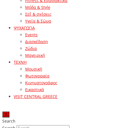
Fitness & Εναλλακτικά
Μόδα & Style
Σεξ & σχέσεις
Υγεία & Σώμα
ΨΥΧΑΓΩΓΙΑ
Events
Διασκέδαση
Ζώδια
Μαγειρική
ΤΕΧΝΗ
Μουσική
Φωτογραφία
Κινηματογράφος
Εικαστικά
VISIT CENTRAL GREECE
X
Search
Search