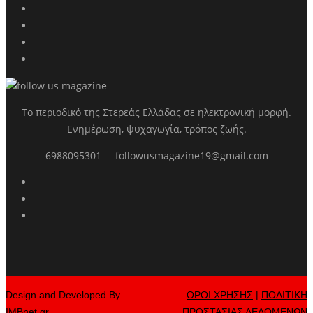
Το περιοδικό της Στερεάς Ελλάδας σε ηλεκτρονική μορφή.
Ενημέρωση, ψυχαγωγία, τρόπος ζωής.
6988095301
followusmagazine19@gmail.com
Design and Developed By
ΟΡΟΙ ΧΡΗΣΗΣ
|
ΠΟΛΙΤΙΚΗ
IMBnet.gr
ΠΡΟΣΤΑΣΙΑΣ ΔΕΔΟΜΕΝΩΝ