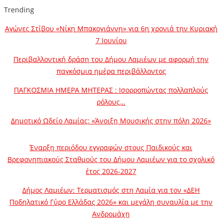
Trending
Αγώνες Στίβου «Νίκη Μπακογιάννη» για 6η χρονιά την Κυριακή
7 Ιουνίου
Περιβαλλοντική δράση του Δήμου Λαμιέων με αφορμή την
παγκόσμια ημέρα περιβάλλοντος
ΠΑΓΚΟΣΜΙΑ ΗΜΕΡΑ ΜΗΤΕΡΑΣ : Ισορροπώντας πολλαπλούς
ρόλους…
Δημοτικό Ωδείο Λαμίας: «Άνοιξη Μουσικής στην πόλη 2026»
Έναρξη περιόδου εγγραφών στους Παιδικούς και
Βρεφονηπιακούς Σταθμούς του Δήμου Λαμιέων για το σχολικό
έτος 2026-2027
Δήμος Λαμιέων: Τερματισμός στη Λαμία για τον «ΔΕΗ
Ποδηλατικό Γύρο Ελλάδας 2026» και μεγάλη συναυλία με την
Ανδρομάχη