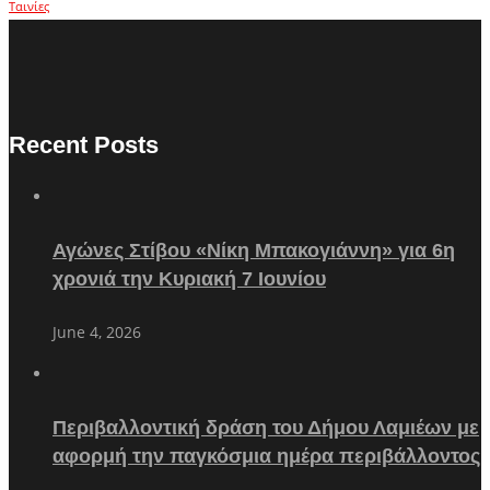
Ταινίες
Recent Posts
Αγώνες Στίβου «Νίκη Μπακογιάννη» για 6η
χρονιά την Κυριακή 7 Ιουνίου
June 4, 2026
Περιβαλλοντική δράση του Δήμου Λαμιέων με
αφορμή την παγκόσμια ημέρα περιβάλλοντος