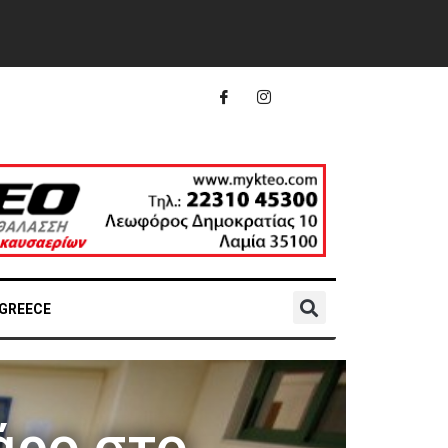
 GREECE
άρο στο