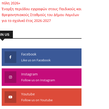
πόλη 2026»
Έναρξη περιόδου εγγραφών στους Παιδικούς και
Βρεφονηπιακούς Σταθμούς του Δήμου Λαμιέων
για το σχολικό έτος 2026-2027
IN US
Facebook
Like us on Facebook
Instagram
Follow us on Instagram
Youtube
Follow us on Youtube