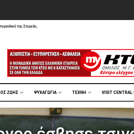
εριοδικό της Στερεάς.
ΟΣ ΖΩΗΣ
ΨΥΧΑΓΩΓΙΑ
ΤΕΧΝΗ
VISIT CENTRAL
ονος έσβησε τσιγ