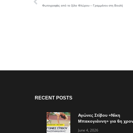
Φωτογραφίες από το ξύλο Φλώρου – Γραμμένου στη Βουλή
RECENT POSTS
Αγώνες Στίβου «Νίκη
Μπακογιάννη» για 6η χρον
την Κυριακή 7 Ιουνίου
June 4, 2026