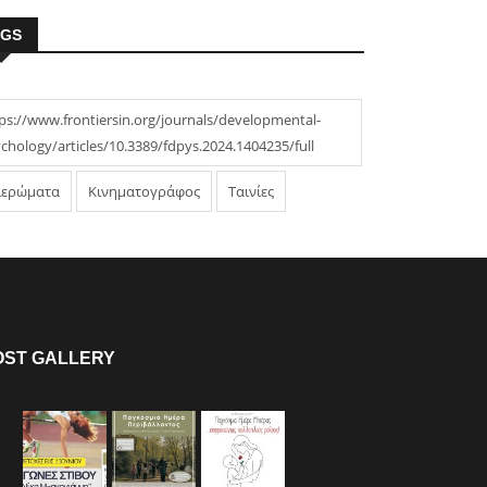
AGS
ps://www.frontiersin.org/journals/developmental-
chology/articles/10.3389/fdpys.2024.1404235/full
ιερώματα
Κινηματογράφος
Ταινίες
OST GALLERY