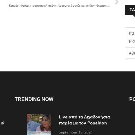
Καιρός: Φεύγει η αφρικανική σκόνη, έρχονται βροχές και πτώση θερμοκρασίας
T
htt
psy
Αφ
TRENDING NOW
P
Live από τα Λιχαδονήσια
ιά
παρέα με τον Poseidon
Express στο “Τώρα ό,τι
September 18, 2021