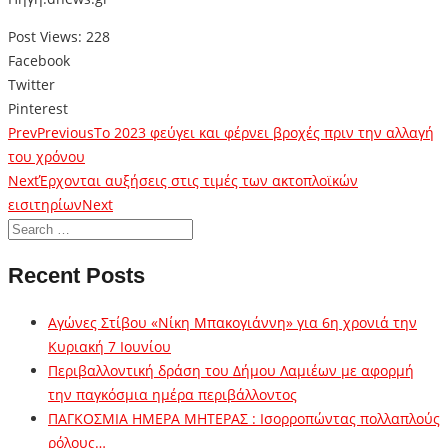
Post Views:
228
Facebook
Twitter
Pinterest
Prev
Previous
Το 2023 φεύγει και φέρνει βροχές πριν την αλλαγή
του χρόνου
Next
Έρχονται αυξήσεις στις τιμές των ακτοπλοϊκών
εισιτηρίων
Next
Recent Posts
Αγώνες Στίβου «Νίκη Μπακογιάννη» για 6η χρονιά την
Κυριακή 7 Ιουνίου
Περιβαλλοντική δράση του Δήμου Λαμιέων με αφορμή
την παγκόσμια ημέρα περιβάλλοντος
ΠΑΓΚΟΣΜΙΑ ΗΜΕΡΑ ΜΗΤΕΡΑΣ : Ισορροπώντας πολλαπλούς
ρόλους…