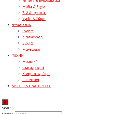
Fitness & Εναλλακτικά
Μόδα & Style
Σεξ & σχέσεις
Υγεία & Σώμα
ΨΥΧΑΓΩΓΙΑ
Events
Διασκέδαση
Ζώδια
Μαγειρική
ΤΕΧΝΗ
Μουσική
Φωτογραφία
Κινηματογράφος
Εικαστικά
VISIT CENTRAL GREECE
X
Search
Search