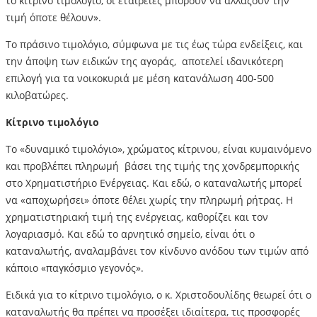
το κίτρινο τιμολόγιο, οι εταιρείες μπορούν να αλλάζουν την
τιμή όποτε θέλουν».
Το πράσινο τιμολόγιο, σύμφωνα με τις έως τώρα ενδείξεις, και
την άποψη των ειδικών της αγοράς, αποτελεί ιδανικότερη
επιλογή για τα νοικοκυριά με μέση κατανάλωση 400-500
κιλοβατώρες.
Κίτρινο τιμολόγιο
Το «δυναμικό τιμολόγιο», χρώματος κίτρινου, είναι κυμαινόμενο
και προβλέπει πληρωμή βάσει της τιμής της χονδρεμπορικής
στο Χρηματιστήριο Ενέργειας. Και εδώ, ο καταναλωτής μπορεί
να «αποχωρήσει» όποτε θέλει χωρίς την πληρωμή ρήτρας. Η
χρηματιστηριακή τιμή της ενέργειας, καθορίζει και τον
λογαριασμό. Και εδώ το αρνητικό σημείο, είναι ότι ο
καταναλωτής, αναλαμβάνει τον κίνδυνο ανόδου των τιμών από
κάποιο «παγκόσμιο γεγονός».
Ειδικά για το κίτρινο τιμολόγιο, ο κ. Χριστοδουλίδης θεωρεί ότι ο
καταναλωτής θα πρέπει να προσέξει ιδιαίτερα, τις προσφορές