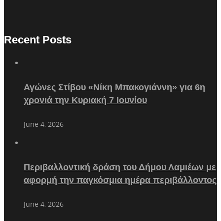
Recent Posts
Αγώνες Στίβου «Νίκη Μπακογιάννη» για 6η
χρονιά την Κυριακή 7 Ιουνίου
June 4, 2026
Περιβαλλοντική δράση του Δήμου Λαμιέων με
αφορμή την παγκόσμια ημέρα περιβάλλοντος
June 4, 2026