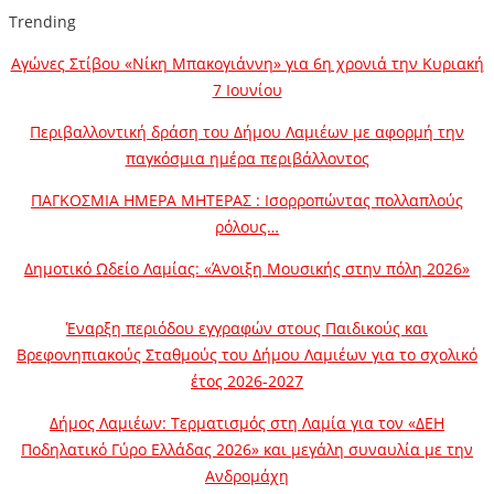
Trending
Αγώνες Στίβου «Νίκη Μπακογιάννη» για 6η χρονιά την Κυριακή
7 Ιουνίου
Περιβαλλοντική δράση του Δήμου Λαμιέων με αφορμή την
παγκόσμια ημέρα περιβάλλοντος
ΠΑΓΚΟΣΜΙΑ ΗΜΕΡΑ ΜΗΤΕΡΑΣ : Ισορροπώντας πολλαπλούς
ρόλους…
Δημοτικό Ωδείο Λαμίας: «Άνοιξη Μουσικής στην πόλη 2026»
Έναρξη περιόδου εγγραφών στους Παιδικούς και
Βρεφονηπιακούς Σταθμούς του Δήμου Λαμιέων για το σχολικό
έτος 2026-2027
Δήμος Λαμιέων: Τερματισμός στη Λαμία για τον «ΔΕΗ
Ποδηλατικό Γύρο Ελλάδας 2026» και μεγάλη συναυλία με την
Ανδρομάχη