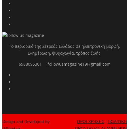
Το περιοδικό της Στερεάς Ελλάδας σε ηλεκτρονική μορφή.
Ενημέρωση, ψυχαγωγία, τρόπος ζωής.
6988095301
followusmagazine19@gmail.com
Design and Developed By
ΟΡΟΙ ΧΡΗΣΗΣ
|
ΠΟΛΙΤΙΚΗ
IMBnet.gr
ΠΡΟΣΤΑΣΙΑΣ ΔΕΔΟΜΕΝΩΝ