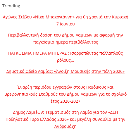
Trending
Αγώνες Στίβου «Νίκη Μπακογιάννη» για 6η χρονιά την Κυριακή
7 Ιουνίου
Περιβαλλοντική δράση του Δήμου Λαμιέων με αφορμή την
παγκόσμια ημέρα περιβάλλοντος
ΠΑΓΚΟΣΜΙΑ ΗΜΕΡΑ ΜΗΤΕΡΑΣ : Ισορροπώντας πολλαπλούς
ρόλους…
Δημοτικό Ωδείο Λαμίας: «Άνοιξη Μουσικής στην πόλη 2026»
Έναρξη περιόδου εγγραφών στους Παιδικούς και
Βρεφονηπιακούς Σταθμούς του Δήμου Λαμιέων για το σχολικό
έτος 2026-2027
Δήμος Λαμιέων: Τερματισμός στη Λαμία για τον «ΔΕΗ
Ποδηλατικό Γύρο Ελλάδας 2026» και μεγάλη συναυλία με την
Ανδρομάχη