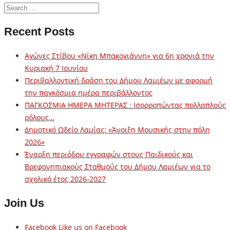
Recent Posts
Αγώνες Στίβου «Νίκη Μπακογιάννη» για 6η χρονιά την
Κυριακή 7 Ιουνίου
Περιβαλλοντική δράση του Δήμου Λαμιέων με αφορμή
την παγκόσμια ημέρα περιβάλλοντος
ΠΑΓΚΟΣΜΙΑ ΗΜΕΡΑ ΜΗΤΕΡΑΣ : Ισορροπώντας πολλαπλούς
ρόλους…
Δημοτικό Ωδείο Λαμίας: «Άνοιξη Μουσικής στην πόλη
2026»
Έναρξη περιόδου εγγραφών στους Παιδικούς και
Βρεφονηπιακούς Σταθμούς του Δήμου Λαμιέων για το
σχολικό έτος 2026-2027
Join Us
Facebook
Like us on Facebook