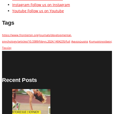
Instagram
Follow us on Instagram
Youtube
Follow us on Youtube
Tags
https://www.frontiersin.org/journals/developmental-
psychology/articles/10.3389/fdpys.2024.1404235/full
Αφιερώματα
Κινηματογράφος
Ταινίες
Recent Posts