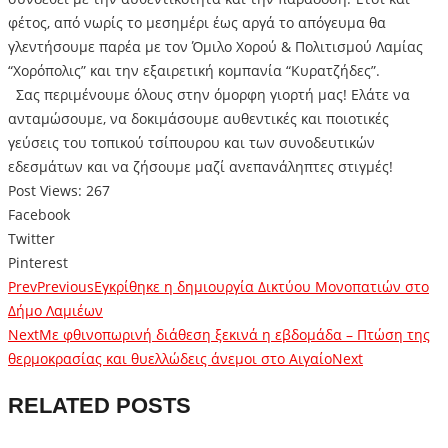
φέτος, από νωρίς το μεσημέρι έως αργά το απόγευμα θα
γλεντήσουμε παρέα με τον Όμιλο Χορού & Πολιτισμού Λαμίας
“Χορόπολις” και την εξαιρετική κομπανία “Κυρατζήδες”.
Σας περιμένουμε όλους στην όμορφη γιορτή μας! Ελάτε να
ανταμώσουμε, να δοκιμάσουμε αυθεντικές και ποιοτικές
γεύσεις του τοπικού τσίπουρου και των συνοδευτικών
εδεσμάτων και να ζήσουμε μαζί ανεπανάληπτες στιγμές!
Post Views:
267
Facebook
Twitter
Pinterest
Prev
Previous
Εγκρίθηκε η δημιουργία Δικτύου Μονοπατιών στο
Δήμο Λαμιέων
Next
Με φθινοπωρινή διάθεση ξεκινά η εβδομάδα – Πτώση της
θερμοκρασίας και θυελλώδεις άνεμοι στο Αιγαίο
Next
RELATED POSTS