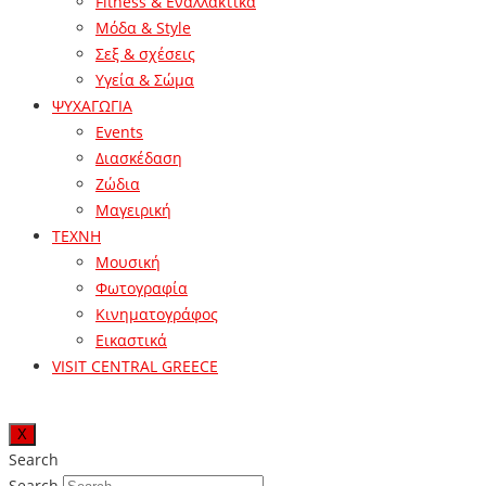
Fitness & Εναλλακτικά
Μόδα & Style
Σεξ & σχέσεις
Υγεία & Σώμα
ΨΥΧΑΓΩΓΙΑ
Events
Διασκέδαση
Ζώδια
Μαγειρική
ΤΕΧΝΗ
Μουσική
Φωτογραφία
Κινηματογράφος
Εικαστικά
VISIT CENTRAL GREECE
X
Search
Search