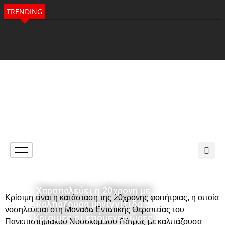
TRENDING
Χαροπαλεύει η 20χρονη με
Κρίσιμη είναι η κατάσταση της 20χρονης φοιτήτριας, η οποία
καλπάζουσα μηνιγγίτιδα –
νοσηλεύεται στη Μονάδα Εντατικής Θεραπείας του
Κρίσιμες οι επόμενες ώρες
Πανεπιστημιακού Νοσοκομείου Πάτρας με καλπάζουσα