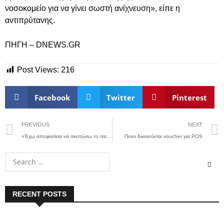
νοσοκομείο για να γίνει σωστή ανίχνευση», είπε η
αντιπρύτανης.
ΠΗΓΗ – DNEWS.GR
Post Views:
216
Facebook
Twitter
Pinterest
PREVIOUS
NEXT
«Έχω αποφασίσει να σκοτώσω το παιδί»: Η μαρτυρία «γροθιά στο στομάχι» της 19χρονης στη Ζάκυνθο
Ποιοι δικαιούνται voucher για POS
RECENT POSTS