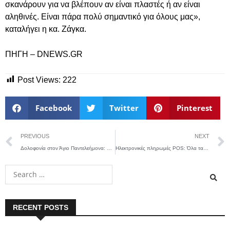
σκανάρουν για να βλέπουν αν είναι πλαστές ή αν είναι
αληθινές. Είναι πάρα πολύ σημαντικό για όλους μας»,
καταλήγει η κα. Ζάγκα.
ΠΗΓΗ – DNEWS.GR
Post Views:
222
Facebook
Twitter
Pinterest
PREVIOUS
NEXT
Δολοφονία στον Άγιο Παντελεήμονα: Στον ανακριτή ο 74χρονος, παραμένει αμετανόητος, «μου έριξαν κάτι στο ποτό»
Ηλεκτρονικές πληρωμές POS: Όλα τα νέα επαγγέλματα με υποχρέωση εγκατάστασης POS !
RECENT POSTS