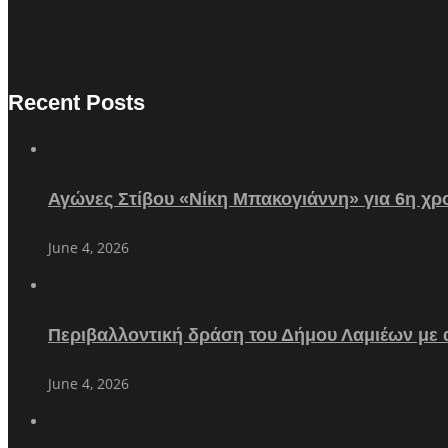
Recent Posts
Αγώνες Στίβου «Νίκη Μπακογιάννη» για 6η χρο
June 4, 2026
Περιβαλλοντική δράση του Δήμου Λαμιέων με
June 4, 2026