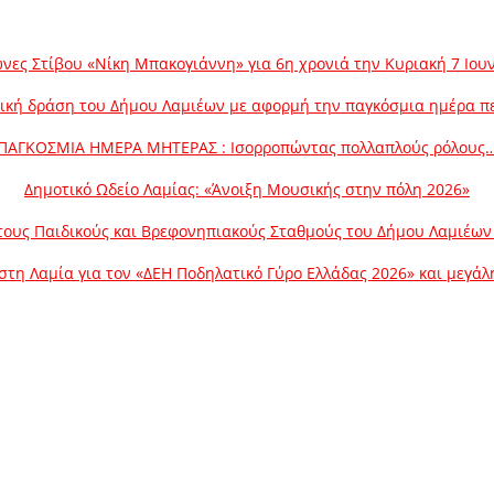
νες Στίβου «Νίκη Μπακογιάννη» για 6η χρονιά την Κυριακή 7 Ιου
ική δράση του Δήμου Λαμιέων με αφορμή την παγκόσμια ημέρα π
ΠΑΓΚΟΣΜΙΑ ΗΜΕΡΑ ΜΗΤΕΡΑΣ : Ισορροπώντας πολλαπλούς ρόλους
Δημοτικό Ωδείο Λαμίας: «Άνοιξη Μουσικής στην πόλη 2026»
ους Παιδικούς και Βρεφονηπιακούς Σταθμούς του Δήμου Λαμιέων γ
στη Λαμία για τον «ΔΕΗ Ποδηλατικό Γύρο Ελλάδας 2026» και μεγά