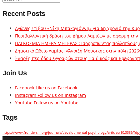
Recent Posts
Αγώνες Στίβου «Νίκη Μπακογιάννη» για 6η χρονιά την Κυρ
Περιβαλλοντική δράση του Δήμου Λαμιέων με αφορμή την
ΠΑΓΚΟΣΜΙΑ ΗΜΕΡΑ ΜΗΤΕΡΑΣ : Ισορροπώντας πολλαπλούς 
Δημοτικό Ωδείο Λαμίας: «Άνοιξη Μουσικής στην πόλη 2026
Έναρξη περιόδου εγγραφών στους Παιδικούς και Βρεφονηπι
Join Us
Facebook
Like us on Facebook
Instagram
Follow us on Instagram
Youtube
Follow us on Youtube
Tags
https://www.frontiersin.org/journals/developmental-psychology/articles/10.3389/fdp