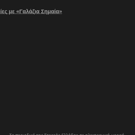
λίες με «Γαλάζια Σημαία»