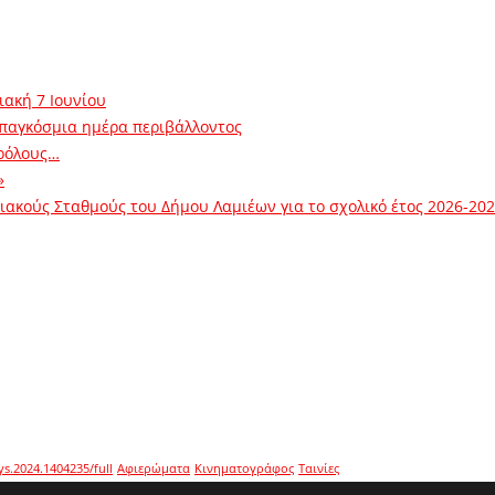
ιακή 7 Ιουνίου
 παγκόσμια ημέρα περιβάλλοντος
ρόλους…
»
ακούς Σταθμούς του Δήμου Λαμιέων για το σχολικό έτος 2026-20
ys.2024.1404235/full
Αφιερώματα
Κινηματογράφος
Ταινίες