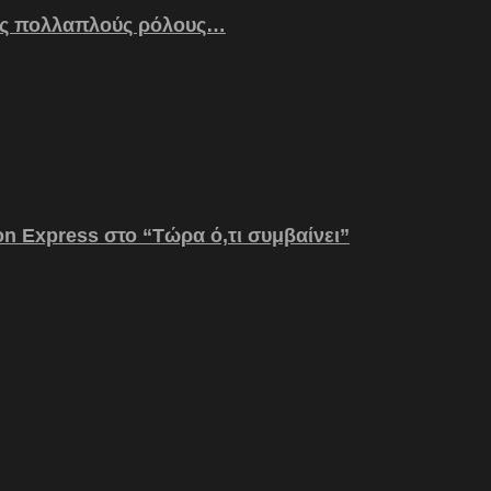
ς πολλαπλούς ρόλους…
on Express στο “Τώρα ό,τι συμβαίνει”