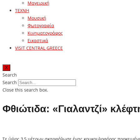
Μαγειρική
ΤΕΧΝΗ
Μουσική
Φωτογραφία
Κινηματογράφος
Εικαστικά
VISIT CENTRAL GREECE
X
Search
Search
Close this search box.
Φθιώτιδα: «Γιαλαντζί» κλέφτ
Σε ύψος 3,5 μέτρων σκαρφάλωσε ένας κουκουλοφόρος προκειμένο