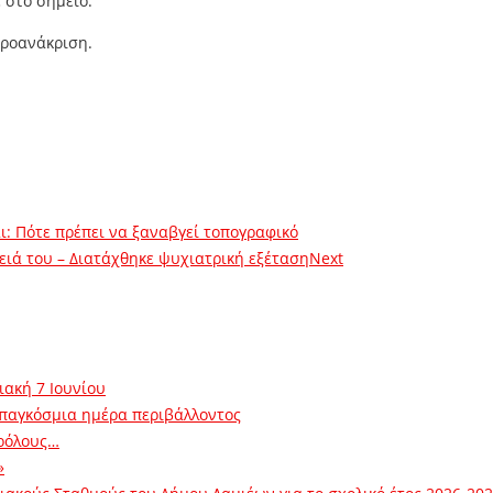
 στο σημείο.
προανάκριση.
ι: Πότε πρέπει να ξαναβγεί τοπογραφικό
νειά του – Διατάχθηκε ψυχιατρική εξέταση
Next
ιακή 7 Ιουνίου
 παγκόσμια ημέρα περιβάλλοντος
ρόλους…
»