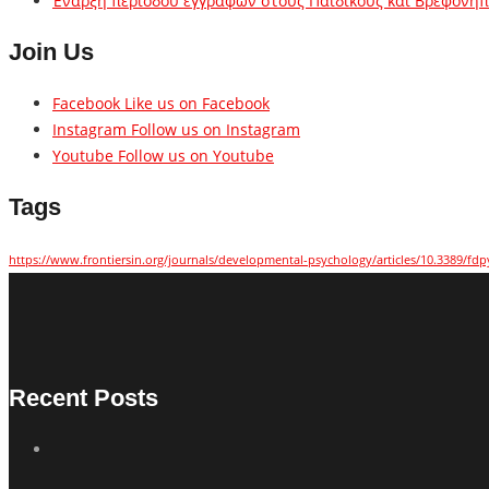
Έναρξη περιόδου εγγραφών στους Παιδικούς και Βρεφονηπι
Join Us
Facebook
Like us on Facebook
Instagram
Follow us on Instagram
Youtube
Follow us on Youtube
Tags
https://www.frontiersin.org/journals/developmental-psychology/articles/10.3389/fdp
Recent Posts