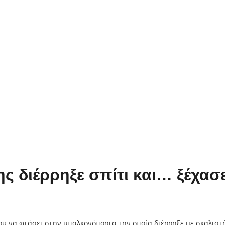
ης διέρρηξε σπίτι και… ξέχασε
υ να φτάσει στην μπαλκονόπορτα την οποία διέρρηξε με σκαλιστή