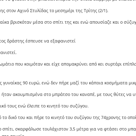
ς στον Αχινό Στυλίδας το μεσημέρι της Τρίτης (2/1).
αίκα βρισκόταν μέσα στο σπίτι της και ενώ απουσίαζε και ο σύζυ
τος δράστης έσπευσε να εξαφανιστεί
ανιστεί.
ωμάτιο που κοιμόταν και είχε απομακρύνει από κει συρτάρι επίπλ
ς γυναίκας 90 ευρώ, ενώ δεν πήρε μαζί του κάποια κοσμήματα μικ
 ήταν ακουμπισμένα στο μπράτσο του καναπέ, με τους θύτες να υ
κό τους ενώ έλειπε το κινητό του συζύγου.
το δικό του και πήρε το κινητό του συζύγου της 74χρονης το οπο
το σπίτι, σκαρφάλωσε τουλάχιστον 3,5 μέτρα για να φτάσει στο μ