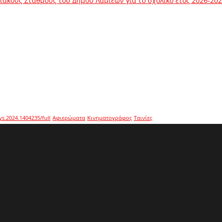
ακούς Σταθμούς του Δήμου Λαμιέων για το σχολικό έτος 2026-20
ys.2024.1404235/full
Αφιερώματα
Κινηματογράφος
Ταινίες