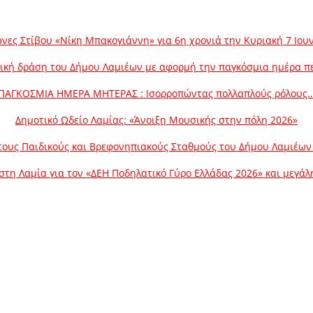
νες Στίβου «Νίκη Μπακογιάννη» για 6η χρονιά την Κυριακή 7 Ιου
ική δράση του Δήμου Λαμιέων με αφορμή την παγκόσμια ημέρα π
ΠΑΓΚΟΣΜΙΑ ΗΜΕΡΑ ΜΗΤΕΡΑΣ : Ισορροπώντας πολλαπλούς ρόλους
Δημοτικό Ωδείο Λαμίας: «Άνοιξη Μουσικής στην πόλη 2026»
ους Παιδικούς και Βρεφονηπιακούς Σταθμούς του Δήμου Λαμιέων γ
στη Λαμία για τον «ΔΕΗ Ποδηλατικό Γύρο Ελλάδας 2026» και μεγά