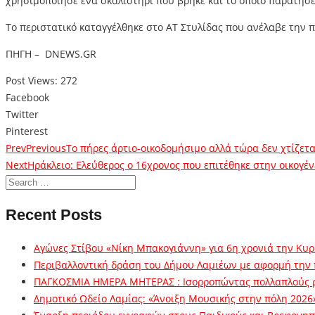
χρησιμοποίησε ένα σκαλιστήρι που βρήκε και το οποίο παράτησε
Το περιστατικό καταγγέλθηκε στο ΑΤ Στυλίδας που ανέλαβε την 
ΠΗΓΗ – DNEWS.GR
Post Views:
272
Facebook
Twitter
Pinterest
Prev
Previous
Το πήρες άρτιο-οικοδομήσιμο αλλά τώρα δεν χτίζετα
Next
Ηράκλειο: Ελεύθερος ο 16χρονος που επιτέθηκε στην οικογέ
Recent Posts
Αγώνες Στίβου «Νίκη Μπακογιάννη» για 6η χρονιά την Κυρ
Περιβαλλοντική δράση του Δήμου Λαμιέων με αφορμή την
ΠΑΓΚΟΣΜΙΑ ΗΜΕΡΑ ΜΗΤΕΡΑΣ : Ισορροπώντας πολλαπλούς 
Δημοτικό Ωδείο Λαμίας: «Άνοιξη Μουσικής στην πόλη 2026