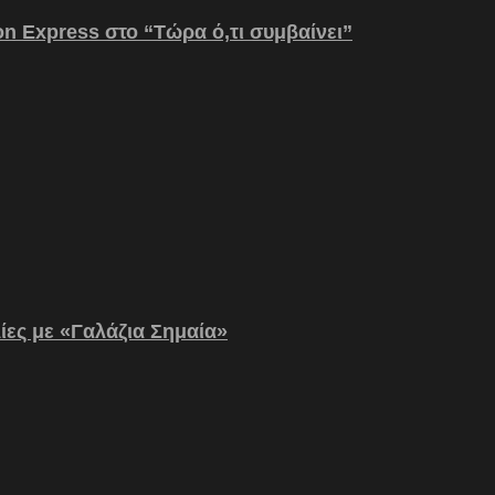
on Express στο “Τώρα ό,τι συμβαίνει”
λίες με «Γαλάζια Σημαία»