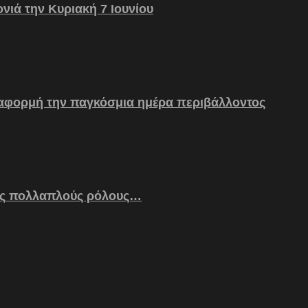
νιά την Κυριακή 7 Ιουνίου
 αφορμή την παγκόσμια ημέρα περιβάλλοντος
ς πολλαπλούς ρόλους…