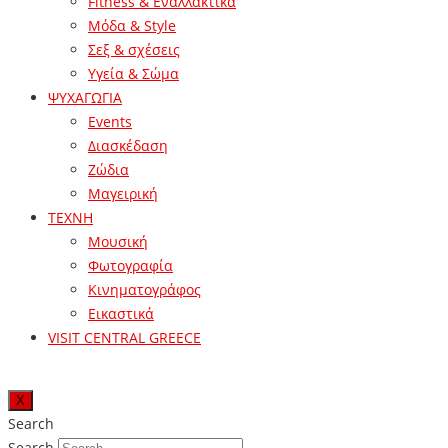
Fitness & Εναλλακτικά
Μόδα & Style
Σεξ & σχέσεις
Υγεία & Σώμα
ΨΥΧΑΓΩΓΙΑ
Events
Διασκέδαση
Ζώδια
Μαγειρική
ΤΕΧΝΗ
Μουσική
Φωτογραφία
Κινηματογράφος
Εικαστικά
VISIT CENTRAL GREECE
X
Search
Search