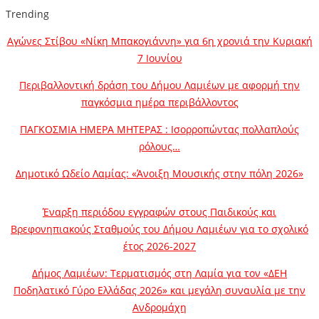
Trending
Αγώνες Στίβου «Νίκη Μπακογιάννη» για 6η χρονιά την Κυριακή
7 Ιουνίου
Περιβαλλοντική δράση του Δήμου Λαμιέων με αφορμή την
παγκόσμια ημέρα περιβάλλοντος
ΠΑΓΚΟΣΜΙΑ ΗΜΕΡΑ ΜΗΤΕΡΑΣ : Ισορροπώντας πολλαπλούς
ρόλους…
Δημοτικό Ωδείο Λαμίας: «Άνοιξη Μουσικής στην πόλη 2026»
Έναρξη περιόδου εγγραφών στους Παιδικούς και
Βρεφονηπιακούς Σταθμούς του Δήμου Λαμιέων για το σχολικό
έτος 2026-2027
Δήμος Λαμιέων: Τερματισμός στη Λαμία για τον «ΔΕΗ
Ποδηλατικό Γύρο Ελλάδας 2026» και μεγάλη συναυλία με την
Ανδρομάχη