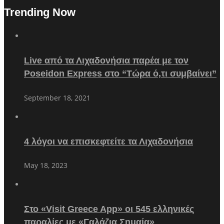
Trending Now
Live από τα Λιχαδονήσια παρέα με τον
Poseidon Express στο “Τώρα ό,τι συμβαίνει”
September 18, 2021
4 λόγοι να επισκεφτείτε τα Λιχαδονήσια
May 18, 2023
Στο «Visit Greece App» οι 545 ελληνικές
παραλίες με «Γαλάζια Σημαία»