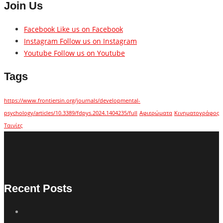
Join Us
Facebook
Like us on Facebook
Instagram
Follow us on Instagram
Youtube
Follow us on Youtube
Tags
https://www.frontiersin.org/journals/developmental-
psychology/articles/10.3389/fdpys.2024.1404235/full
Αφιερώματα
Κινηματογράφος
Ταινίες
Recent Posts