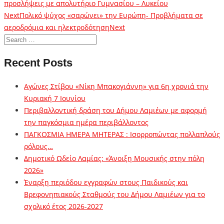
προσλήψεις με απολυτήριο Γυμνασίου – Λυκείου
Next
Πολικό ψύχος «σαρώνει» την Ευρώπη- Προβλήματα σε
αεροδρόμια και ηλεκτροδότηση
Next
Recent Posts
Αγώνες Στίβου «Νίκη Μπακογιάννη» για 6η χρονιά την
Κυριακή 7 Ιουνίου
Περιβαλλοντική δράση του Δήμου Λαμιέων με αφορμή
την παγκόσμια ημέρα περιβάλλοντος
ΠΑΓΚΟΣΜΙΑ ΗΜΕΡΑ ΜΗΤΕΡΑΣ : Ισορροπώντας πολλαπλούς
ρόλους…
Δημοτικό Ωδείο Λαμίας: «Άνοιξη Μουσικής στην πόλη
2026»
Έναρξη περιόδου εγγραφών στους Παιδικούς και
Βρεφονηπιακούς Σταθμούς του Δήμου Λαμιέων για το
σχολικό έτος 2026-2027