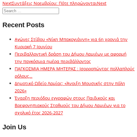
Next
Συντάξεις Νοεμβρίου: Πότε πληρώνονται
Next
Recent Posts
Αγώνες Στίβου «Νίκη Μπακογιάννη» για 6η χρονιά την
Κυριακή 7 Ιουνίου
Περιβαλλοντική δράση του Δήμου Λαμιέων με αφορμή
την παγκόσμια ημέρα περιβάλλοντος
ΠΑΓΚΟΣΜΙΑ ΗΜΕΡΑ ΜΗΤΕΡΑΣ : Ισορροπώντας πολλαπλούς
ρόλους…
Δημοτικό Ωδείο Λαμίας: «Άνοιξη Μουσικής στην πόλη
2026»
Έναρξη περιόδου εγγραφών στους Παιδικούς και
Βρεφονηπιακούς Σταθμούς του Δήμου Λαμιέων για το
σχολικό έτος 2026-2027
Join Us