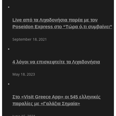
Live από τα Λιχαδονήσια παρέα με τον
Poseidon Express στο “Τώρα ό,τι συμβαίνει”
September 18, 2021
4 λόγοι να επισκεφτείτε τα Λιχαδονήσια
May 18, 2023
Στο «Visit Greece App» οι 545 ελληνικές
παραλίες με «Γαλάζια Σημαία»