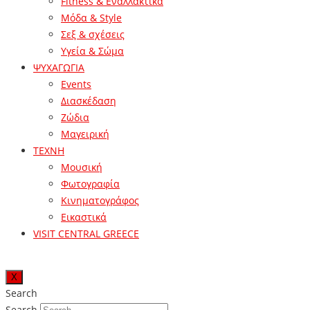
Fitness & Εναλλακτικά
Μόδα & Style
Σεξ & σχέσεις
Υγεία & Σώμα
ΨΥΧΑΓΩΓΙΑ
Events
Διασκέδαση
Ζώδια
Μαγειρική
ΤΕΧΝΗ
Μουσική
Φωτογραφία
Κινηματογράφος
Εικαστικά
VISIT CENTRAL GREECE
X
Search
Search