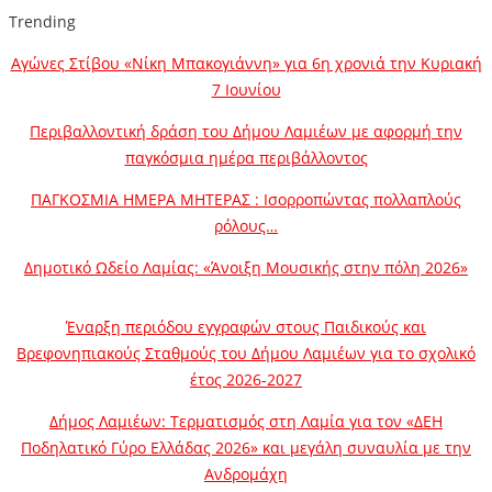
Trending
Αγώνες Στίβου «Νίκη Μπακογιάννη» για 6η χρονιά την Κυριακή
7 Ιουνίου
Περιβαλλοντική δράση του Δήμου Λαμιέων με αφορμή την
παγκόσμια ημέρα περιβάλλοντος
ΠΑΓΚΟΣΜΙΑ ΗΜΕΡΑ ΜΗΤΕΡΑΣ : Ισορροπώντας πολλαπλούς
ρόλους…
Δημοτικό Ωδείο Λαμίας: «Άνοιξη Μουσικής στην πόλη 2026»
Έναρξη περιόδου εγγραφών στους Παιδικούς και
Βρεφονηπιακούς Σταθμούς του Δήμου Λαμιέων για το σχολικό
έτος 2026-2027
Δήμος Λαμιέων: Τερματισμός στη Λαμία για τον «ΔΕΗ
Ποδηλατικό Γύρο Ελλάδας 2026» και μεγάλη συναυλία με την
Ανδρομάχη