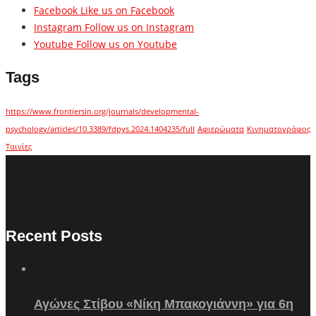
Facebook
Like us on Facebook
Instagram
Follow us on Instagram
Youtube
Follow us on Youtube
Tags
https://www.frontiersin.org/journals/developmental-
psychology/articles/10.3389/fdpys.2024.1404235/full
Αφιερώματα
Κινηματογράφος
Ταινίες
Recent Posts
Αγώνες Στίβου «Νίκη Μπακογιάννη» για 6η