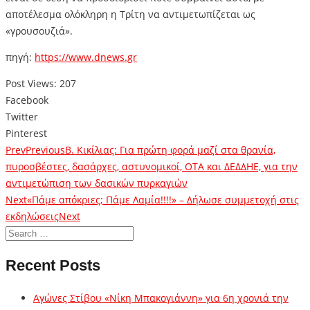
αποτέλεσμα ολόκληρη η Τρίτη να αντιμετωπίζεται ως
«γρουσουζιά».
πηγή:
https://www.dnews.gr
Post Views:
207
Facebook
Twitter
Pinterest
Prev
Previous
Β. Κικίλιας: Για πρώτη φορά μαζί στα θρανία,
πυροσβέστες, δασάρχες, αστυνομικοί, ΟΤΑ και ΔΕΔΔΗΕ, για την
αντιμετώπιση των δασικών πυρκαγιών
Next
«Πάμε απόκριες; Πάμε Λαμία!!!!» – Δήλωσε συμμετοχή στις
εκδηλώσεις
Next
Recent Posts
Αγώνες Στίβου «Νίκη Μπακογιάννη» για 6η χρονιά την