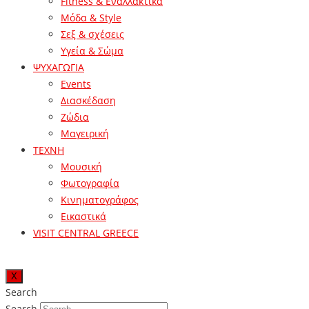
Fitness & Εναλλακτικά
Μόδα & Style
Σεξ & σχέσεις
Υγεία & Σώμα
ΨΥΧΑΓΩΓΙΑ
Events
Διασκέδαση
Ζώδια
Μαγειρική
ΤΕΧΝΗ
Μουσική
Φωτογραφία
Κινηματογράφος
Εικαστικά
VISIT CENTRAL GREECE
X
Search
Search