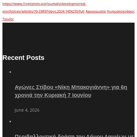
https://www.frontiersin.org/journals/developmental-
psychology/articles/10.3389/fdpys.2024.1404235/full
Αφιερώματα
Κινηματογράφος
Ταινίες
Recent Posts
Αγώνες Στίβου «Νίκη Μπακογιάννη» για 6η
χρονιά την Κυριακή 7 Ιουνίου
June 4, 2026
Περιβαλλοντική δράση του Δήμου Λαμιέων με