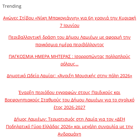
Trending
Αγώνες Στίβου «Νίκη Μπακογιάννη» για 6η χρονιά την Κυριακή
7 Ιουνίου
Περιβαλλοντική δράση του Δήμου Λαμιέων με αφορμή την
παγκόσμια ημέρα περιβάλλοντος
ΠΑΓΚΟΣΜΙΑ ΗΜΕΡΑ ΜΗΤΕΡΑΣ : Ισορροπώντας πολλαπλούς
ρόλους…
Δημοτικό Ωδείο Λαμίας: «Άνοιξη Μουσικής στην πόλη 2026»
Έναρξη περιόδου εγγραφών στους Παιδικούς και
Βρεφονηπιακούς Σταθμούς του Δήμου Λαμιέων για το σχολικό
έτος 2026-2027
Δήμος Λαμιέων: Τερματισμός στη Λαμία για τον «ΔΕΗ
Ποδηλατικό Γύρο Ελλάδας 2026» και μεγάλη συναυλία με την
Ανδρομάχη