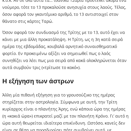
κ.ο.κ. Αν σε όλα αυτά τα… ιδανικά 12άρια προστεθεί ακόμα ένα
νούμερο, τότε το 13 προκαλούσε ανησυχία στους λαούς. Τέλος,
όσον αφορά τον γκαντέμικο αριθμό, το 13 αντιστοιχεί στον
θάνατο στις κάρτες Ταρώ.
Όσον αφορά τον συνδυασμό της Τρίτης με το 13, αυτό έχει να
κάνει με μια άλλη προκατάληψη. Η Τρίτη, ως η 3η κατά σειρά
ημέρα της εβδομάδας, κουβαλά αρνητικό συναισθηματικό
φορτίο. Εν προκειμένω αξίζει να σημειωθεί πως ο λαός
συνηθίζει να λέει πως μια σειρά από κακά ολοκληρώνεται όταν
αυτά συμβούν τρις («τρίτωσε το κακό»).
Η εξήγηση των άστρων
Άλλη μία πιθανή εξήγηση για το γρουσούζικο της ημέρας
στηρίζεται στην αστρολογία. Σύμφωνα με αυτή, την Τρίτη
κυρίαρχος είναι ο πλανήτης Άρης, ενώ κάποια ώρα της ημέρας
(η «κακιά ώρα») επικρατεί μαζί με τον πλανήτη Κρόνο. Γι’ αυτό η
ώρα αυτή θεωρείται ιδιαίτερα επικίνδυνη. Ωστόσο, κανείς δεν
είναι σε θέση να προσδιορίσει πότε συμβαίνει αυτό, με