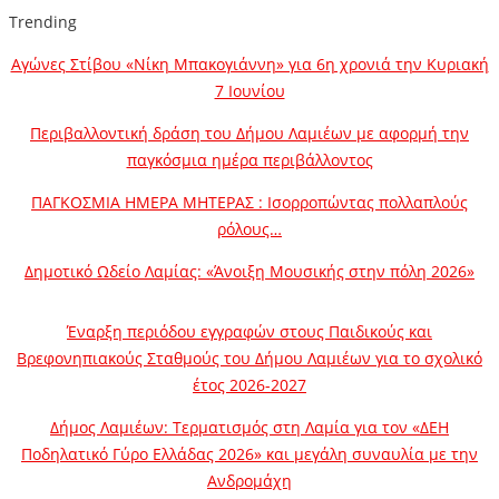
Trending
Αγώνες Στίβου «Νίκη Μπακογιάννη» για 6η χρονιά την Κυριακή
7 Ιουνίου
Περιβαλλοντική δράση του Δήμου Λαμιέων με αφορμή την
παγκόσμια ημέρα περιβάλλοντος
ΠΑΓΚΟΣΜΙΑ ΗΜΕΡΑ ΜΗΤΕΡΑΣ : Ισορροπώντας πολλαπλούς
ρόλους…
Δημοτικό Ωδείο Λαμίας: «Άνοιξη Μουσικής στην πόλη 2026»
Έναρξη περιόδου εγγραφών στους Παιδικούς και
Βρεφονηπιακούς Σταθμούς του Δήμου Λαμιέων για το σχολικό
έτος 2026-2027
Δήμος Λαμιέων: Τερματισμός στη Λαμία για τον «ΔΕΗ
Ποδηλατικό Γύρο Ελλάδας 2026» και μεγάλη συναυλία με την
Ανδρομάχη