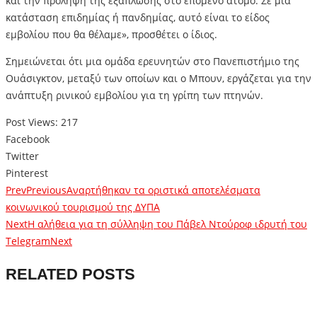
και την πρόληψη της εξάπλωσης στο επόμενο άτομο. Σε μια
κατάσταση επιδημίας ή πανδημίας, αυτό είναι το είδος
εμβολίου που θα θέλαμε», προσθέτει ο ίδιος.
Σημειώνεται ότι μια ομάδα ερευνητών στο Πανεπιστήμιο της
Ουάσιγκτον, μεταξύ των οποίων και ο Μπουν, εργάζεται για την
ανάπτυξη ρινικού εμβολίου για τη γρίπη των πτηνών.
Post Views:
217
Facebook
Twitter
Pinterest
Prev
Previous
Αναρτήθηκαν τα οριστικά αποτελέσματα
κοινωνικού τουρισμού της ΔΥΠΑ
Next
Η αλήθεια για τη σύλληψη του Πάβελ Ντούροφ ιδρυτή του
Telegram
Next
RELATED POSTS