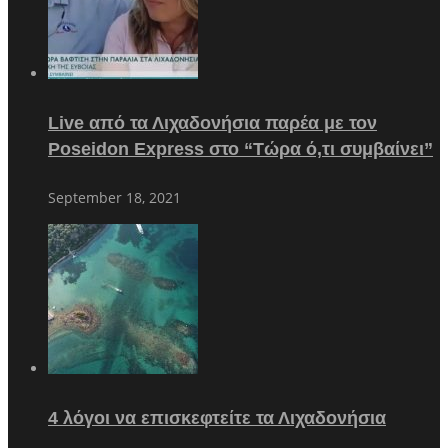
Live από τα Λιχαδονήσια παρέα με τον
Poseidon Express στο “Τώρα ό,τι συμβαίνει”
September 18, 2021
4 λόγοι να επισκεφτείτε τα Λιχαδονήσια