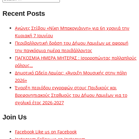
Recent Posts
Αγώνες Στίβου «Νίκη Μπακογιάννη» για 6η χρονιά την
Κυριακή 7 Ιουνίου
Περιβαλλοντική δράση του Δήμου Λαμιέων με αφορμή
την παγκόσμια ημέρα περιβάλλοντος
ΠΑΓΚΟΣΜΙΑ ΗΜΕΡΑ ΜΗΤΕΡΑΣ : Ισορροπώντας πολλαπλούς
ρόλους…
Δημοτικό Ωδείο Λαμίας: «Άνοιξη Μουσικής στην πόλη
2026»
Έναρξη περιόδου εγγραφών στους Παιδικούς και
Βρεφονηπιακούς Σταθμούς του Δήμου Λαμιέων για το
σχολικό έτος 2026-2027
Join Us
Facebook
Like us on Facebook