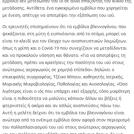
εμβόλιο δεν μετέδωσαν τον ιό σε άλλα σπάζοντας τον κύκλο της
μετάδοσης. Αντίθετα, ένα εγκεκριμένο εμβόλιο που χορηγείται
με ένεση, απέτυχε να αποτρέψει την εξάπλωση του ιού.
Οι ερευνητές επισημαίνουν ότι τα εμβόλια βλεννογόνου, που
ψεκάζονται στη μύτη ή εισπνέονται από το στόμα, μπορεί να
είναι το κλειδί για τον έλεγχο των αναπνευστικών λοιμώξεων,
όπως η γρίπη και ο Covid-19 που συνεχίζουν να μεταδίδονται
και να προκαλούν νόσηση και θάνατο. «Για να αποτρέψεις τη
μετάδοση, πρέπει να κρατήσεις την ποσότητα του ιού στους
ανώτερους αεραγωγούς σε χαμηλά επίπεδα», δηλώνει ο
επικεφαλής συγγραφέας, Τζέικο Μπουν, καθηγητής Ιατρικής,
Μοριακής Μικροβιολογίας, Παθολογίας και Ανοσολογίας. «Όσο
λιγότερος είναι ο ιός που υπάρχει εκεί εξαρχής, τόσο μικρότερη
είναι η πιθανότητα να μολύνεις κάποιον άλλον αν βήξεις ή
φτερνιστείς ή ακόμα και αν απλώς αναπνεύσεις πάνω του.
Αυτή η μελέτη δείχνει ότι τα εμβόλια του βλεννογόνου είναι
ανώτερα από τα ενέσιμα εμβόλια όσον αφορά στον περιορισμό
του πολλαπλασιασμού του ιού στους ανώτερους αεραγωγούς