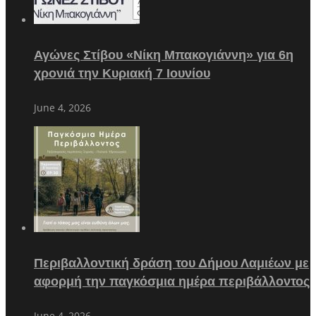
Αγώνες Στίβου «Νίκη Μπακογιάννη» για 6η
χρονιά την Κυριακή 7 Ιουνίου
June 4, 2026
Περιβαλλοντική δράση του Δήμου Λαμιέων με
αφορμή την παγκόσμια ημέρα περιβάλλοντος
June 4, 2026