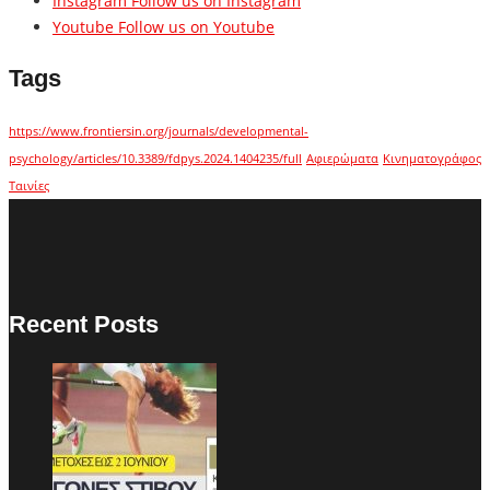
Instagram
Follow us on Instagram
Youtube
Follow us on Youtube
Tags
https://www.frontiersin.org/journals/developmental-
psychology/articles/10.3389/fdpys.2024.1404235/full
Αφιερώματα
Κινηματογράφος
Ταινίες
Recent Posts