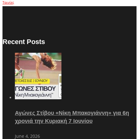
Ταινίες
Recent Posts
Αγώνες Στίβου «Νίκη Μπακογιάννη» για 6η
χρονιά την Κυριακή 7 Ιουνίου
June 4, 2026