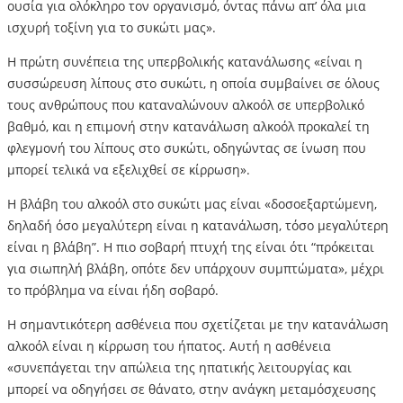
ουσία για ολόκληρο τον οργανισμό, όντας πάνω απ’ όλα μια
ισχυρή τοξίνη για το συκώτι μας».
Η πρώτη συνέπεια της υπερβολικής κατανάλωσης «είναι η
συσσώρευση λίπους στο συκώτι, η οποία συμβαίνει σε όλους
τους ανθρώπους που καταναλώνουν αλκοόλ σε υπερβολικό
βαθμό, και η επιμονή στην κατανάλωση αλκοόλ προκαλεί τη
φλεγμονή του λίπους στο συκώτι, οδηγώντας σε ίνωση που
μπορεί τελικά να εξελιχθεί σε κίρρωση».
Η βλάβη του αλκοόλ στο συκώτι μας είναι «δοσοεξαρτώμενη,
δηλαδή όσο μεγαλύτερη είναι η κατανάλωση, τόσο μεγαλύτερη
είναι η βλάβη”. Η πιο σοβαρή πτυχή της είναι ότι “πρόκειται
για σιωπηλή βλάβη, οπότε δεν υπάρχουν συμπτώματα», μέχρι
το πρόβλημα να είναι ήδη σοβαρό.
Η σημαντικότερη ασθένεια που σχετίζεται με την κατανάλωση
αλκοόλ είναι η κίρρωση του ήπατος. Αυτή η ασθένεια
«συνεπάγεται την απώλεια της ηπατικής λειτουργίας και
μπορεί να οδηγήσει σε θάνατο, στην ανάγκη μεταμόσχευσης