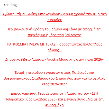
Trending
Αγώνες Στίβου «Νίκη Μπακογιάννη» για 6η χρονιά την Κυριακή
7 Ιουνίου
Περιβαλλοντική δράση του Δήμου Λαμιέων με αφορμή την
παγκόσμια ημέρα περιβάλλοντος
ΠΑΓΚΟΣΜΙΑ ΗΜΕΡΑ ΜΗΤΕΡΑΣ : Ισορροπώντας πολλαπλούς
ρόλους…
Δημοτικό Ωδείο Λαμίας: «Άνοιξη Μουσικής στην πόλη 2026»
Έναρξη περιόδου εγγραφών στους Παιδικούς και
Βρεφονηπιακούς Σταθμούς του Δήμου Λαμιέων για το σχολικό
έτος 2026-2027
Δήμος Λαμιέων: Τερματισμός στη Λαμία για τον «ΔΕΗ
Ποδηλατικό Γύρο Ελλάδας 2026» και μεγάλη συναυλία με την
Ανδρομάχη