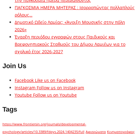
την παγκόσμια ημέρα περιβάλλοντος
ΠΑΓΚΟΣΜΙΑ ΗΜΕΡΑ ΜΗΤΕΡΑΣ : Ισορροπώντας πολλαπλούς
ρόλους…
Δημοτικό Ωδείο Λαμίας: «Άνοιξη Μουσικής στην πόλη
2026»
Έναρξη περιόδου εγγραφών στους Παιδικούς και
Βρεφονηπιακούς Σταθμούς του Δήμου Λαμιέων για το
σχολικό έτος 2026-2027
Join Us
Facebook
Like us on Facebook
Instagram
Follow us on Instagram
Youtube
Follow us on Youtube
Tags
https://www.frontiersin.org/journals/developmental-
psychology/articles/10.3389/fdpys.2024.1404235/full
Αφιερώματα
Κινηματογράφος