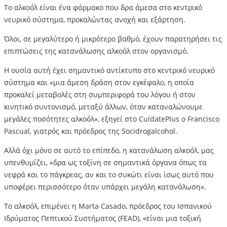
Το αλκοόλ είναι ένα φάρμακο που δρα άμεσα στο κεντρικό
νευρικό σύστημα, προκαλώντας ανοχή και εξάρτηση.
Όλοι, σε μεγαλύτερο ή μικρότερο βαθμό, έχουν παρατηρήσει τις
επιπτώσεις της κατανάλωσης αλκοόλ στον οργανισμό.
Η ουσία αυτή έχει σημαντικό αντίκτυπο στο κεντρικό νευρικό
σύστημα και «μια άμεση δράση στον εγκέφαλο, η οποία
προκαλεί μεταβολές στη συμπεριφορά του λόγου ή στον
κινητικό συντονισμό, μεταξύ άλλων, όταν καταναλώνουμε
μεγάλες ποσότητες αλκοόλ», εξηγεί στο CuídatePlus ο Francisco
Pascual, γιατρός και πρόεδρος της Socidrogalcohol.
Αλλά όχι μόνο σε αυτό το επίπεδο, η κατανάλωση αλκοόλ, μας
υπενθυμίζει, «δρα ως τοξίνη σε σημαντικά όργανα όπως τα
νεφρά και το πάγκρεας, αν και το συκώτι είναι ίσως αυτό που
υποφέρει περισσότερο όταν υπάρχει μεγάλη κατανάλωση».
Το αλκοόλ, επιμένει η Marta Casado, πρόεδρος του Ισπανικού
Ιδρύματος Πεπτικού Συστήματος (FEAD), «είναι μια τοξική