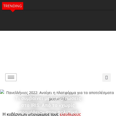
TRENDING
Τι συμβαίνει με τις χρεώσεις
στο IRIS: Από το «χωρίς
προμήθεια» στην πολιτική
Η κυβέρνηση υποχρέωσε τους
ελεύθερους