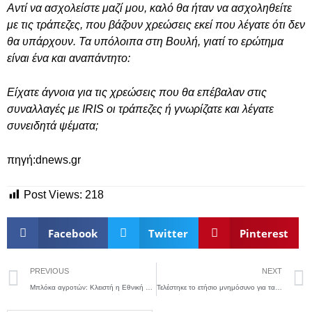
Αντί να ασχολείστε μαζί μου, καλό θα ήταν να ασχοληθείτε
με τις τράπεζες, που βάζουν χρεώσεις εκεί που λέγατε ότι δεν
θα υπάρχουν. Τα υπόλοιπα στη Βουλή, γιατί το ερώτημα
είναι ένα και αναπάντητο:
Είχατε άγνοια για τις χρεώσεις που θα επέβαλαν στις
συναλλαγές με IRIS οι τράπεζες ή γνωρίζατε και λέγατε
συνειδητά ψέματα;
πηγή:dnews.gr
Post Views:
218
Facebook
Twitter
Pinterest
PREVIOUS
NEXT
Μπλόκα αγροτών: Κλειστή η Εθνική Οδός στην Ανθήλη
Τελέστηκε το ετήσιο μνημόσυνο για τα θύματα της Θύρας 7