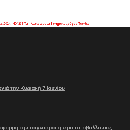
ys.2024.1404235/full
Αφιερώματα
Κινηματογράφος
Ταινίες
νιά την Κυριακή 7 Ιουνίου
 αφορμή την παγκόσμια ημέρα περιβάλλοντος