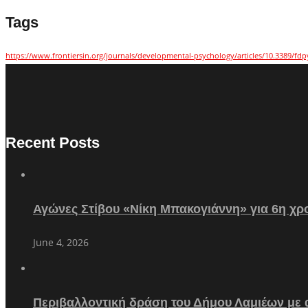
Tags
https://www.frontiersin.org/journals/developmental-psychology/articles/10.3389/fdp
Recent Posts
Αγώνες Στίβου «Νίκη Μπακογιάννη» για 6η χρο
June 4, 2026
Περιβαλλοντική δράση του Δήμου Λαμιέων με