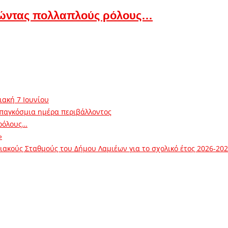
ώντας πολλαπλούς ρόλους…
ιακή 7 Ιουνίου
 παγκόσμια ημέρα περιβάλλοντος
ρόλους…
»
ακούς Σταθμούς του Δήμου Λαμιέων για το σχολικό έτος 2026-20