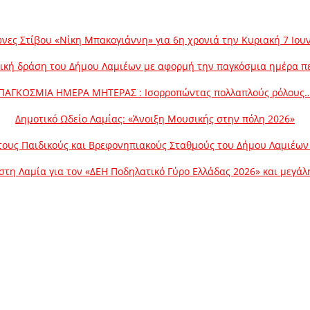
νες Στίβου «Νίκη Μπακογιάννη» για 6η χρονιά την Κυριακή 7 Ιου
ική δράση του Δήμου Λαμιέων με αφορμή την παγκόσμια ημέρα π
ΠΑΓΚΟΣΜΙΑ ΗΜΕΡΑ ΜΗΤΕΡΑΣ : Ισορροπώντας πολλαπλούς ρόλους
Δημοτικό Ωδείο Λαμίας: «Άνοιξη Μουσικής στην πόλη 2026»
ους Παιδικούς και Βρεφονηπιακούς Σταθμούς του Δήμου Λαμιέων γ
στη Λαμία για τον «ΔΕΗ Ποδηλατικό Γύρο Ελλάδας 2026» και μεγά