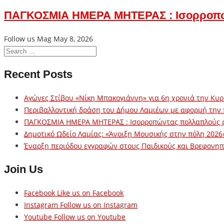
ΠΑΓΚΟΣΜΙΑ ΗΜΕΡΑ ΜΗΤΕΡΑΣ : Ισορροπ
Follow us Mag
May 8, 2026
Recent Posts
Αγώνες Στίβου «Νίκη Μπακογιάννη» για 6η χρονιά την Κυρ
Περιβαλλοντική δράση του Δήμου Λαμιέων με αφορμή την
ΠΑΓΚΟΣΜΙΑ ΗΜΕΡΑ ΜΗΤΕΡΑΣ : Ισορροπώντας πολλαπλούς 
Δημοτικό Ωδείο Λαμίας: «Άνοιξη Μουσικής στην πόλη 2026
Έναρξη περιόδου εγγραφών στους Παιδικούς και Βρεφονηπι
Join Us
Facebook
Like us on Facebook
Instagram
Follow us on Instagram
Youtube
Follow us on Youtube