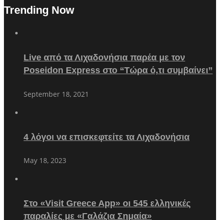
Trending Now
Live από τα Λιχαδονήσια παρέα με τον
Poseidon Express στο “Τώρα ό,τι συμβαίνει”
September 18, 2021
4 λόγοι να επισκεφτείτε τα Λιχαδονήσια
May 18, 2023
Στο «Visit Greece App» οι 545 ελληνικές
παραλίες με «Γαλάζια Σημαία»