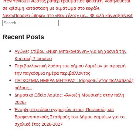
Prev
Previous
Γνωστός ράπερ τραυμάτισε φοιτητή, νοσηλεύεται
σε κρίσιμη κατάσταση με αιμάτωμα στο κεφάλι
Next
«Προσγειώθηκε» στο «Βενιζέλος» με… 38 κιλά κάνναβη
Next
Recent Posts
Αγώνες Στίβου «Νίκη Μπακογιάννη» για 6η χρονιά την
Κυριακή 7 Ιουνίου
Περιβαλλοντική δράση του Δήμου Λαμιέων με αφορμή
την παγκόσμια ημέρα περιβάλλοντος
ΠΑΓΚΟΣΜΙΑ ΗΜΕΡΑ ΜΗΤΕΡΑΣ : Ισορροπώντας πολλαπλούς
ρόλους…
Δημοτικό Ωδείο Λαμίας: «Άνοιξη Μουσικής στην πόλη
2026»
Έναρξη περιόδου εγγραφών στους Παιδικούς και
Βρεφονηπιακούς Σταθμούς του Δήμου Λαμιέων για το
σχολικό έτος 2026-2027