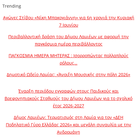
Trending
Αγώνες Στίβου «Νίκη Μπακογιάννη» για 6η χρονιά την Κυριακή
7 Ιουνίου
Περιβαλλοντική δράση του Δήμου Λαμιέων με αφορμή την
παγκόσμια ημέρα περιβάλλοντος
ΠΑΓΚΟΣΜΙΑ ΗΜΕΡΑ ΜΗΤΕΡΑΣ : Ισορροπώντας πολλαπλούς
ρόλους…
Δημοτικό Ωδείο Λαμίας: «Άνοιξη Μουσικής στην πόλη 2026»
Έναρξη περιόδου εγγραφών στους Παιδικούς και
Βρεφονηπιακούς Σταθμούς του Δήμου Λαμιέων για το σχολικό
έτος 2026-2027
Δήμος Λαμιέων: Τερματισμός στη Λαμία για τον «ΔΕΗ
Ποδηλατικό Γύρο Ελλάδας 2026» και μεγάλη συναυλία με την
Ανδρομάχη