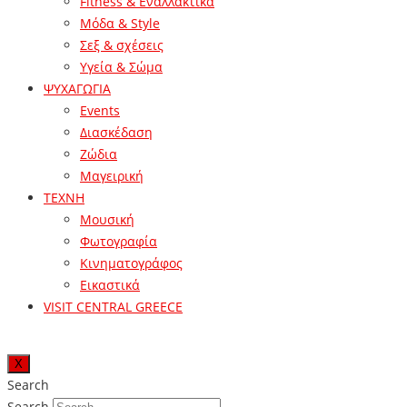
Fitness & Εναλλακτικά
Μόδα & Style
Σεξ & σχέσεις
Υγεία & Σώμα
ΨΥΧΑΓΩΓΙΑ
Events
Διασκέδαση
Ζώδια
Μαγειρική
ΤΕΧΝΗ
Μουσική
Φωτογραφία
Κινηματογράφος
Εικαστικά
VISIT CENTRAL GREECE
X
Search
Search