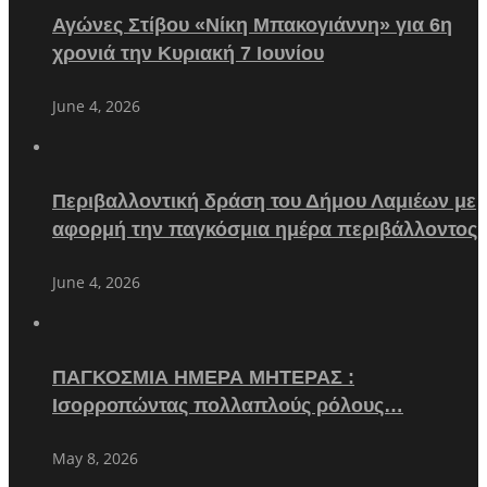
Αγώνες Στίβου «Νίκη Μπακογιάννη» για 6η
χρονιά την Κυριακή 7 Ιουνίου
June 4, 2026
Περιβαλλοντική δράση του Δήμου Λαμιέων με
αφορμή την παγκόσμια ημέρα περιβάλλοντος
June 4, 2026
ΠΑΓΚΟΣΜΙΑ ΗΜΕΡΑ ΜΗΤΕΡΑΣ :
Ισορροπώντας πολλαπλούς ρόλους…
May 8, 2026