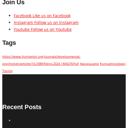
Join Us
Facebook
Like us on Facebook
Instagram
Follow us on Instagram
Youtube
Follow us on Youtube
Tags
https://www.frontiersin.org/journals/developmental-
psychology/articles/10.3389/fdpys.2024.1404235/full
Αφιερώματα
Κινηματογράφος
Ταινίες
Recent Posts