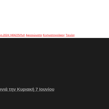
ys.2024.1404235/full
Αφιερώματα
Κινηματογράφος
Ταινίες
νιά την Κυριακή 7 Ιουνίου