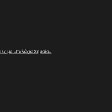
λίες με «Γαλάζια Σημαία»