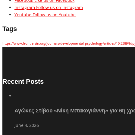
Facebook
Like us on Facebook
Instagram
Follow us on Instagram
Youtube
Follow us on Youtube
Tags
https://www.frontiersin.org/journals/developmental-psychology/articles/10.3389/fdp
Recent Posts
Αγώνες Στίβου «Νίκη Μπακογιάννη» για 6η χρο
June 4, 2026