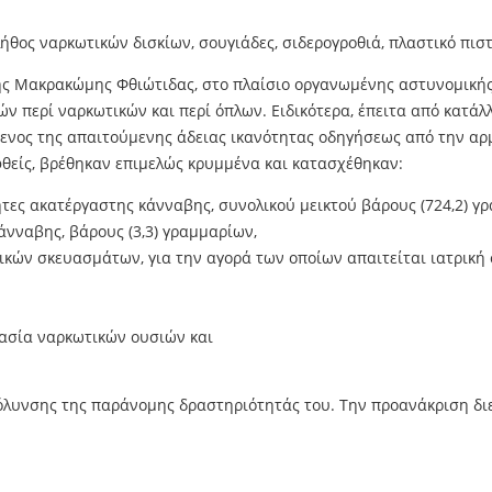
θος ναρκωτικών δισκίων, σουγιάδες, σιδερογροθιά, πλαστικό πιστό
 της Μακρακώμης Φθιώτιδας, στο πλαίσιο οργανωμένης αστυνομικ
ν περί ναρκωτικών και περί όπλων. Ειδικότερα, έπειτα από κατάλ
μενος της απαιτούμενης άδειας ικανότητας οδηγήσεως από την αρ
θείς, βρέθηκαν επιμελώς κρυμμένα και κατασχέθηκαν:
τες ακατέργαστης κάνναβης, συνολικού μεικτού βάρους (724,2) γ
άνναβης, βάρους (3,3) γραμμαρίων,
τικών σκευασμάτων, για την αγορά των οποίων απαιτείται ιατρική
ασία ναρκωτικών ουσιών και
υκόλυνσης της παράνομης δραστηριότητάς του. Την προανάκριση δ