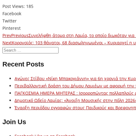
Post Views:
185
Facebook
Twitter
Pinterest
Prev
Previous
Συνελήφθη άτομο στη Λαμία, το οποίο διωκόταν για
Next
Κορονοϊός: 103 θάνατοι, 68 διασωληνωμένοι – Κυριαρχεί η 
Recent Posts
Αγώνες Στίβου «Νίκη Μπακογιάννη» για 6η χρονιά την Κυρ
Περιβαλλοντική δράση του Δήμου Λαμιέων με αφορμή την
ΠΑΓΚΟΣΜΙΑ ΗΜΕΡΑ ΜΗΤΕΡΑΣ : Ισορροπώντας πολλαπλούς 
Δημοτικό Ωδείο Λαμίας: «Άνοιξη Μουσικής στην πόλη 2026
Έναρξη περιόδου εγγραφών στους Παιδικούς και Βρεφονηπι
Join Us