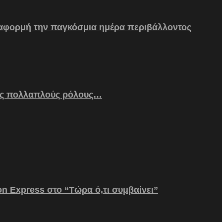
 αφορμή την παγκόσμια ημέρα περιβάλλοντος
ς πολλαπλούς ρόλους…
on Express στο “Τώρα ό,τι συμβαίνει”