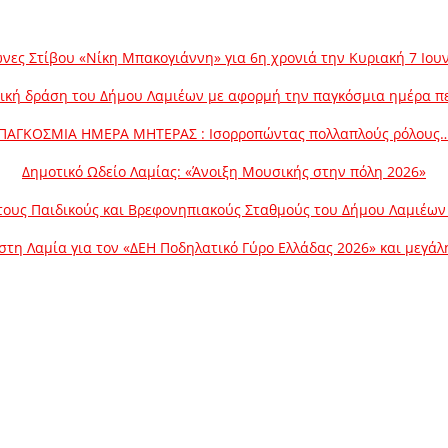
νες Στίβου «Νίκη Μπακογιάννη» για 6η χρονιά την Κυριακή 7 Ιου
ική δράση του Δήμου Λαμιέων με αφορμή την παγκόσμια ημέρα π
ΠΑΓΚΟΣΜΙΑ ΗΜΕΡΑ ΜΗΤΕΡΑΣ : Ισορροπώντας πολλαπλούς ρόλους
Δημοτικό Ωδείο Λαμίας: «Άνοιξη Μουσικής στην πόλη 2026»
ους Παιδικούς και Βρεφονηπιακούς Σταθμούς του Δήμου Λαμιέων γ
στη Λαμία για τον «ΔΕΗ Ποδηλατικό Γύρο Ελλάδας 2026» και μεγά