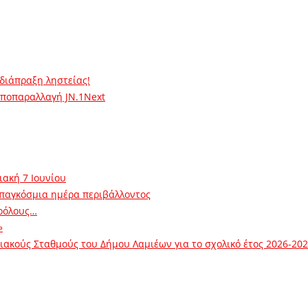
 διάπραξη ληστείας!
υποπαραλλαγή JN.1
Next
ιακή 7 Ιουνίου
 παγκόσμια ημέρα περιβάλλοντος
ρόλους…
»
ακούς Σταθμούς του Δήμου Λαμιέων για το σχολικό έτος 2026-20