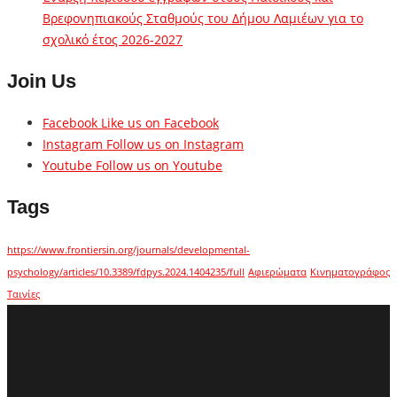
Βρεφονηπιακούς Σταθμούς του Δήμου Λαμιέων για το
σχολικό έτος 2026-2027
Join Us
Facebook
Like us on Facebook
Instagram
Follow us on Instagram
Youtube
Follow us on Youtube
Tags
https://www.frontiersin.org/journals/developmental-
psychology/articles/10.3389/fdpys.2024.1404235/full
Αφιερώματα
Κινηματογράφος
Ταινίες