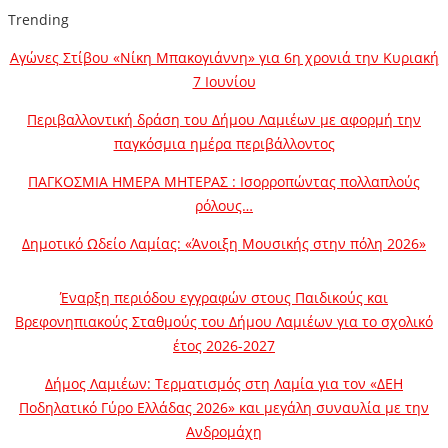
Trending
Αγώνες Στίβου «Νίκη Μπακογιάννη» για 6η χρονιά την Κυριακή
7 Ιουνίου
Περιβαλλοντική δράση του Δήμου Λαμιέων με αφορμή την
παγκόσμια ημέρα περιβάλλοντος
ΠΑΓΚΟΣΜΙΑ ΗΜΕΡΑ ΜΗΤΕΡΑΣ : Ισορροπώντας πολλαπλούς
ρόλους…
Δημοτικό Ωδείο Λαμίας: «Άνοιξη Μουσικής στην πόλη 2026»
Έναρξη περιόδου εγγραφών στους Παιδικούς και
Βρεφονηπιακούς Σταθμούς του Δήμου Λαμιέων για το σχολικό
έτος 2026-2027
Δήμος Λαμιέων: Τερματισμός στη Λαμία για τον «ΔΕΗ
Ποδηλατικό Γύρο Ελλάδας 2026» και μεγάλη συναυλία με την
Ανδρομάχη