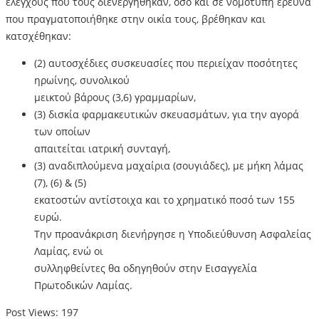
ελέγχους που τους διενεργήθηκαν, όσο και σε νομότυπη έρευνα
που πραγματοποιήθηκε στην οικία τους, βρέθηκαν και
κατσχέθηκαν:
(2) αυτοσχέδιες συσκευασίες που περιείχαν ποσότητες
ηρωίνης, συνολικού
μεικτού βάρους (3,6) γραμμαρίων,
(3) δισκία φαρμακευτικών σκευασμάτων, για την αγορά
των οποίων
απαιτείται ιατρική συνταγή,
(3) αναδιπλούμενα μαχαίρια (σουγιάδες), με μήκη λάμας
(7), (6) & (5)
εκατοστών αντίστοιχα και το χρηματικό ποσό των 155
ευρώ.
Την προανάκριση διενήργησε η Υποδιεύθυνση Ασφαλείας
Λαμίας, ενώ οι
συλληφθείντες θα οδηγηθούν στην Εισαγγελία
Πρωτοδικών Λαμίας.
Post Views:
197