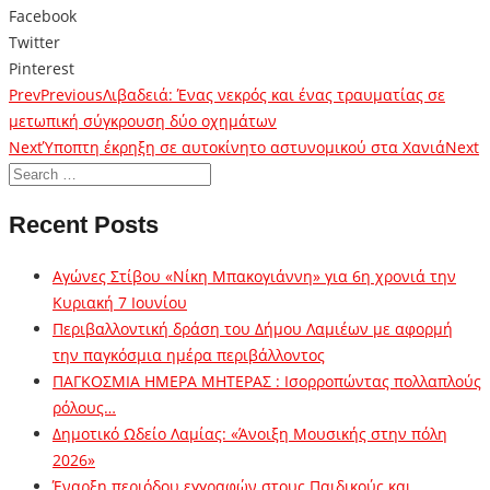
Facebook
Twitter
Pinterest
Prev
Previous
Λιβαδειά: Ένας νεκρός και ένας τραυματίας σε
μετωπική σύγκρουση δύο οχημάτων
Next
Ύποπτη έκρηξη σε αυτοκίνητο αστυνομικού στα Χανιά
Next
Recent Posts
Αγώνες Στίβου «Νίκη Μπακογιάννη» για 6η χρονιά την
Κυριακή 7 Ιουνίου
Περιβαλλοντική δράση του Δήμου Λαμιέων με αφορμή
την παγκόσμια ημέρα περιβάλλοντος
ΠΑΓΚΟΣΜΙΑ ΗΜΕΡΑ ΜΗΤΕΡΑΣ : Ισορροπώντας πολλαπλούς
ρόλους…
Δημοτικό Ωδείο Λαμίας: «Άνοιξη Μουσικής στην πόλη
2026»
Έναρξη περιόδου εγγραφών στους Παιδικούς και