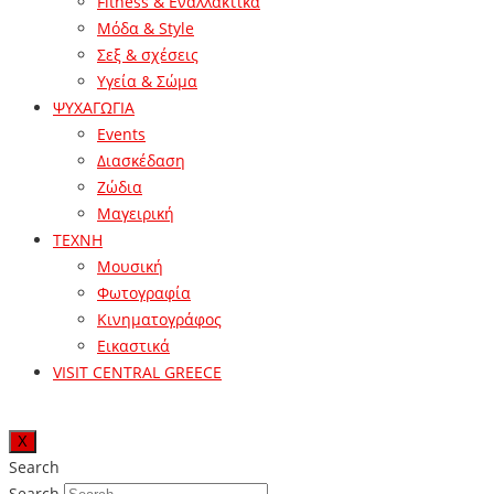
Fitness & Εναλλακτικά
Μόδα & Style
Σεξ & σχέσεις
Υγεία & Σώμα
ΨΥΧΑΓΩΓΙΑ
Events
Διασκέδαση
Ζώδια
Μαγειρική
ΤΕΧΝΗ
Μουσική
Φωτογραφία
Κινηματογράφος
Εικαστικά
VISIT CENTRAL GREECE
X
Search
Search