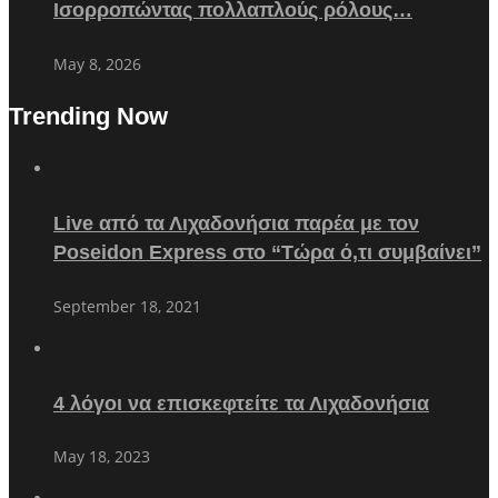
Ισορροπώντας πολλαπλούς ρόλους…
May 8, 2026
Trending Now
Live από τα Λιχαδονήσια παρέα με τον
Poseidon Express στο “Τώρα ό,τι συμβαίνει”
September 18, 2021
4 λόγοι να επισκεφτείτε τα Λιχαδονήσια
May 18, 2023