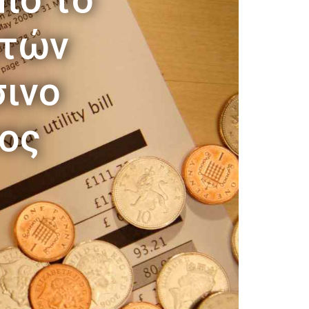
ωτών
σινο
τος