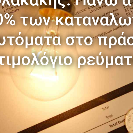
0% των καταναλ
υτόματα στο πρά
τιμολόγιο ρεύμα