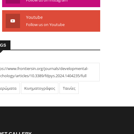
Follow us on Instagram
Youtube
Follow us on Youtube
AGS
ps://www.frontiersin.org/journals/developmental-
chology/articles/10.3389/fdpys.2024.1404235/full
ιερώματα
Κινηματογράφος
Ταινίες