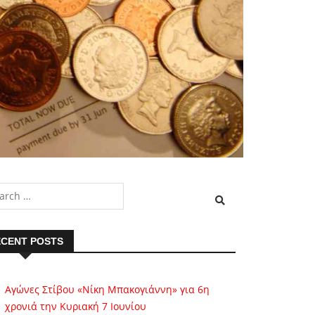
CENT POSTS
Αγώνες Στίβου «Νίκη Μπακογιάννη» για 6η
χρονιά την Κυριακή 7 Ιουνίου