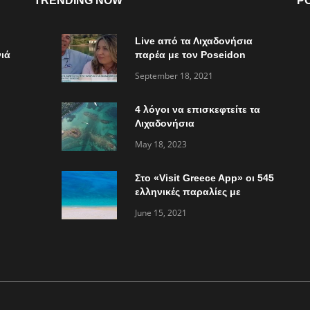
TRENDING NOW
P
Live από τα Λιχαδονήσια
ιά
παρέα με τον Poseidon
Express στο “Τώρα ό,τι
September 18, 2021
συμβαίνει”
4 λόγοι να επισκεφτείτε τα
Λιχαδονήσια
May 18, 2023
Στο «Visit Greece App» οι 545
ελληνικές παραλίες με
«Γαλάζια Σημαία»
June 15, 2021