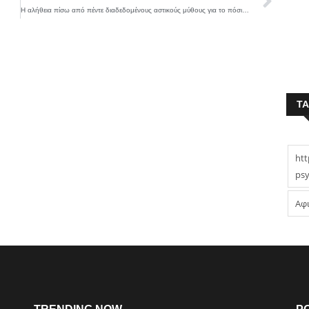
Η αλήθεια πίσω από πέντε διαδεδομένους αστικούς μύθους για το πόσιμο νερό
T
htt
psy
Αφ