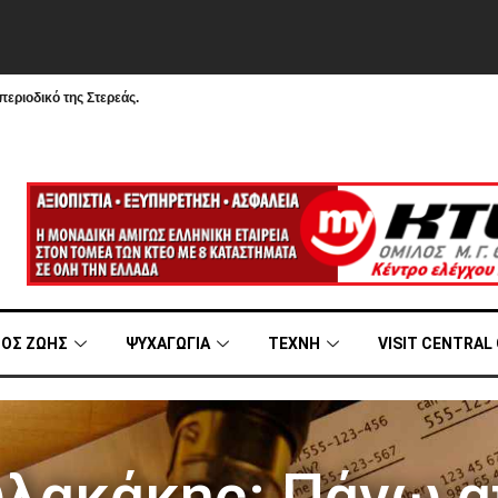
εριοδικό της Στερεάς.
ΟΣ ΖΩΗΣ
ΨΥΧΑΓΩΓΙΑ
ΤΕΧΝΗ
VISIT CENTRAL
λακάκης: Πάνω α