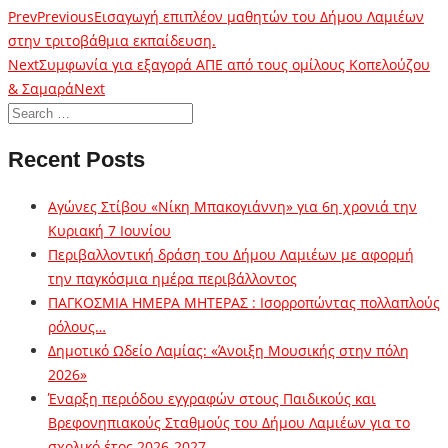
Prev
Previous
Εισαγωγή επιπλέον μαθητών του Δήμου Λαμιέων
στην τριτοβάθμια εκπαίδευση.
Next
Συμφωνία για εξαγορά ΑΠΕ από τους ομίλους Κοπελούζου
& Σαμαρά
Next
Recent Posts
Αγώνες Στίβου «Νίκη Μπακογιάννη» για 6η χρονιά την
Κυριακή 7 Ιουνίου
Περιβαλλοντική δράση του Δήμου Λαμιέων με αφορμή
την παγκόσμια ημέρα περιβάλλοντος
ΠΑΓΚΟΣΜΙΑ ΗΜΕΡΑ ΜΗΤΕΡΑΣ : Ισορροπώντας πολλαπλούς
ρόλους…
Δημοτικό Ωδείο Λαμίας: «Άνοιξη Μουσικής στην πόλη
2026»
Έναρξη περιόδου εγγραφών στους Παιδικούς και
Βρεφονηπιακούς Σταθμούς του Δήμου Λαμιέων για το
σχολικό έτος 2026-2027