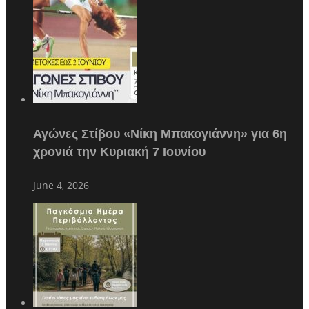
Αγώνες Στίβου «Νίκη Μπακογιάννη» για 6η
χρονιά την Κυριακή 7 Ιουνίου
June 4, 2026