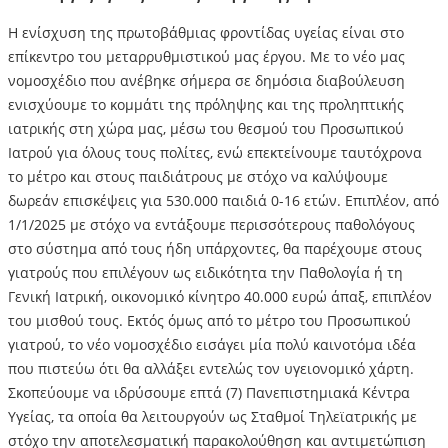
Η ενίσχυση της πρωτοβάθμιας φροντίδας υγείας είναι στο
επίκεντρο του μεταρρυθμιστικού μας έργου. Με το νέο μας
νομοσχέδιο που ανέβηκε σήμερα σε δημόσια διαβούλευση
ενισχύουμε το κομμάτι της πρόληψης και της προληπτικής
ιατρικής στη χώρα μας, μέσω του θεσμού του Προσωπικού
Ιατρού για όλους τους πολίτες, ενώ επεκτείνουμε ταυτόχρονα
το μέτρο και στους παιδιάτρους με στόχο να καλύψουμε
δωρεάν επισκέψεις για 530.000 παιδιά 0-16 ετών. Επιπλέον, από
1/1/2025 με στόχο να εντάξουμε περισσότερους παθολόγους
στο σύστημα από τους ήδη υπάρχοντες, θα παρέχουμε στους
γιατρούς που επιλέγουν ως ειδικότητα την Παθολογία ή τη
Γενική Ιατρική, οικονομικό κίνητρο 40.000 ευρώ άπαξ, επιπλέον
του μισθού τους. Εκτός όμως από το μέτρο του Προσωπικού
γιατρού, το νέο νομοσχέδιο εισάγει μία πολύ καινοτόμα ιδέα
που πιστεύω ότι θα αλλάξει εντελώς τον υγειονομικό χάρτη.
Σκοπεύουμε να ιδρύσουμε επτά (7) Πανεπιστημιακά Κέντρα
Υγείας, τα οποία θα λειτουργούν ως Σταθμοί Τηλεϊατρικής με
στόχο την αποτελεσματική παρακολούθηση και αντιμετώπιση