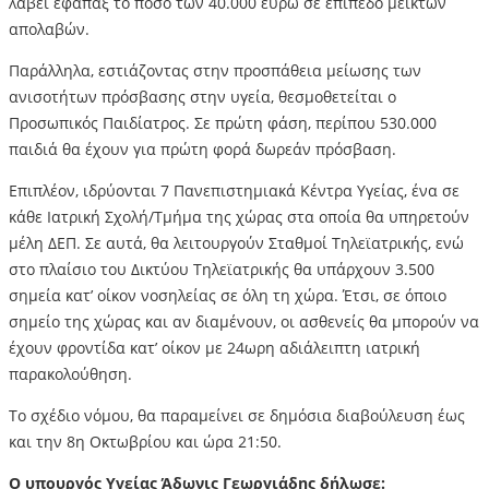
λάβει εφάπαξ το ποσό των 40.000 ευρώ σε επίπεδο μεικτών
απολαβών.
Παράλληλα, εστιάζοντας στην προσπάθεια μείωσης των
ανισοτήτων πρόσβασης στην υγεία, θεσμοθετείται ο
Προσωπικός Παιδίατρος. Σε πρώτη φάση, περίπου 530.000
παιδιά θα έχουν για πρώτη φορά δωρεάν πρόσβαση.
Επιπλέον, ιδρύονται 7 Πανεπιστημιακά Κέντρα Υγείας, ένα σε
κάθε Ιατρική Σχολή/Τμήμα της χώρας στα οποία θα υπηρετούν
μέλη ΔΕΠ. Σε αυτά, θα λειτουργούν Σταθμοί Τηλεϊατρικής, ενώ
στο πλαίσιο του Δικτύου Τηλεϊατρικής θα υπάρχουν 3.500
σημεία κατ’ οίκον νοσηλείας σε όλη τη χώρα. Έτσι, σε όποιο
σημείο της χώρας και αν διαμένουν, οι ασθενείς θα μπορούν να
έχουν φροντίδα κατ’ οίκον με 24ωρη αδιάλειπτη ιατρική
παρακολούθηση.
Το σχέδιο νόμου, θα παραμείνει σε δημόσια διαβούλευση έως
και την 8η Οκτωβρίου και ώρα 21:50.
Ο υπουργός Υγείας Άδωνις Γεωργιάδης δήλωσε: