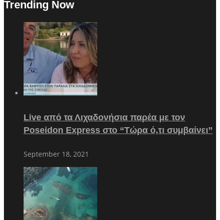
Trending Now
Live από τα Λιχαδονήσια παρέα με τον
Poseidon Express στο “Τώρα ό,τι συμβαίνει”
September 18, 2021