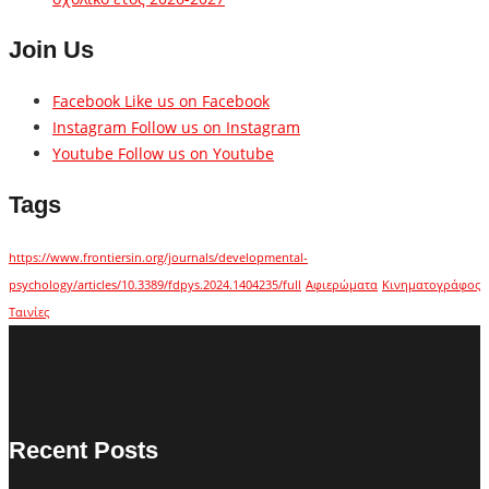
Join Us
Facebook
Like us on Facebook
Instagram
Follow us on Instagram
Youtube
Follow us on Youtube
Tags
https://www.frontiersin.org/journals/developmental-
psychology/articles/10.3389/fdpys.2024.1404235/full
Αφιερώματα
Κινηματογράφος
Ταινίες
Recent Posts