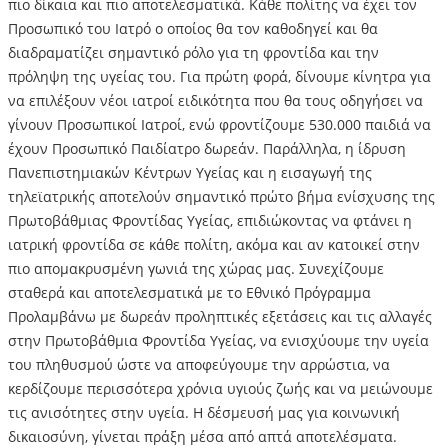
πιο δίκαια και πιο αποτελεσματικά. Κάθε πολίτης να έχει τον
Προσωπικό του Ιατρό ο οποίος θα τον καθοδηγεί και θα
διαδραματίζει σημαντικό ρόλο για τη φροντίδα και την
πρόληψη της υγείας του. Για πρώτη φορά, δίνουμε κίνητρα για
να επιλέξουν νέοι ιατροί ειδικότητα που θα τους οδηγήσει να
γίνουν Προσωπικοί Ιατροί, ενώ φροντίζουμε 530.000 παιδιά να
έχουν Προσωπικό Παιδίατρο δωρεάν. Παράλληλα, η ίδρυση
Πανεπιστημιακών Κέντρων Υγείας και η εισαγωγή της
τηλεϊατρικής αποτελούν σημαντικό πρώτο βήμα ενίσχυσης της
Πρωτοβάθμιας Φροντίδας Υγείας, επιδιώκοντας να φτάνει η
ιατρική φροντίδα σε κάθε πολίτη, ακόμα και αν κατοικεί στην
πιο απομακρυσμένη γωνιά της χώρας μας. Συνεχίζουμε
σταθερά και αποτελεσματικά με το Εθνικό Πρόγραμμα
Προλαμβάνω με δωρεάν προληπτικές εξετάσεις και τις αλλαγές
στην Πρωτοβάθμια Φροντίδα Υγείας, να ενισχύουμε την υγεία
του πληθυσμού ώστε να αποφεύγουμε την αρρώστια, να
κερδίζουμε περισσότερα χρόνια υγιούς ζωής και να μειώνουμε
τις ανισότητες στην υγεία. Η δέσμευσή μας για κοινωνική
δικαιοσύνη, γίνεται πράξη μέσα από απτά αποτελέσματα.