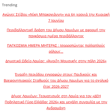
Trending
Αγώνες Στίβου «Νίκη Μπακογιάννη» για 6η χρονιά την Κυριακή
7 Ιουνίου
Περιβαλλοντική δράση του Δήμου Λαμιέων με αφορμή την
παγκόσμια ημέρα περιβάλλοντος
ΠΑΓΚΟΣΜΙΑ ΗΜΕΡΑ ΜΗΤΕΡΑΣ : Ισορροπώντας πολλαπλούς
ρόλους…
Δημοτικό Ωδείο Λαμίας: «Άνοιξη Μουσικής στην πόλη 2026»
Έναρξη περιόδου εγγραφών στους Παιδικούς και
Βρεφονηπιακούς Σταθμούς του Δήμου Λαμιέων για το σχολικό
έτος 2026-2027
Δήμος Λαμιέων: Τερματισμός στη Λαμία για τον «ΔΕΗ
Ποδηλατικό Γύρο Ελλάδας 2026» και μεγάλη συναυλία με την
Ανδρομάχη